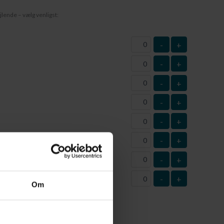
jlende – vælg venligst:
-
+
-
+
-
+
-
+
-
+
-
+
-
+
-
+
este
Om