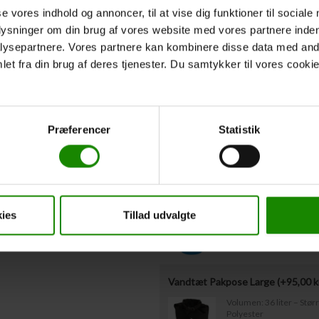
Hvis I
ikke
kender deltagernes vægt på n
se vores indhold og annoncer, til at vise dig funktioner til sociale
udfyldt ovenstående omkring redningsvest
Vestestørrelser være indsendt til os sen
plysninger om din brug af vores website med vores partnere inden
ysepartnere. Vores partnere kan kombinere disse data med andr
et fra din brug af deres tjenester. Du samtykker til vores cookie
Afgangstidspunkt
*
Forventet afgangstidspunkt fra
Præferencer
Statistik
Ekstraudstyr
Bagagetønde med låg leje (+
50,0
Kapacitet: 60 liter – Mål
ies
Tillad udvalgte
Vandtæt Pakpose Large (+
95,00
k
Volumen: 36 liter – Stø
Polyester