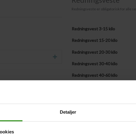
Redningsveste er obligatorisk for alle se
Redningsvest 3-15 kilo
Redningsvest 15-20 kilo
Redningsvest 20-30 kilo
Udvid
Redningsvest 30-40 kilo
Redningsvest 40-60 kilo
Redningsvest 60-90 kilo
Redningsvest + 90 kilo
Medbringer selv følgende antal v
Detaljer
Vestestørrelser fremsendes senere
ookies