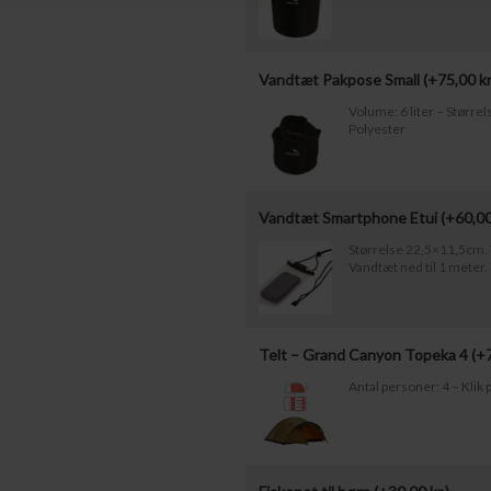
Vandtæt Pakpose Small (+
75,00
kr
Volume: 6 liter – Størr
Polyester
Vandtæt Smartphone Etui (+
60,0
Størrelse 22,5×11,5cm. T
Vandtæt ned til 1 meter.
Telt – Grand Canyon Topeka 4 (+
Antal personer: 4 – Klik p