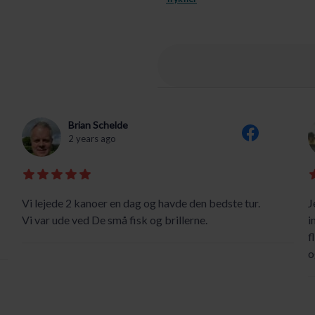
Brian Schelde
2 years ago
Vi lejede 2 kanoer en dag og havde den bedste tur.
J
Vi var ude ved De små fisk og brillerne.
i
f
o