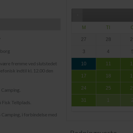
M
TI
y
27
28
2
eborg
3
4
al være fremme ved slutstedet
10
11
1
efonisk indtil kl. 12.00 den
17
18
1
24
25
2
s Camping.
31
1
 Fisk Teltplads.
s Camping, i forbindelse med
Redningsveste