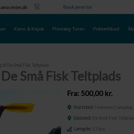
Kurv
Book jeres tur
anocenter.dk
ser
Kano & Kajak
Planlæg Turen
Pakketilbud
Åb
til De Små Fisk Teltplads
De Små Fisk Teltplads
Fra:
500,00
kr.
Startsted:
Holmens Camping
Slutsted:
De Små Fisk Teltpla
Længde:
17 km