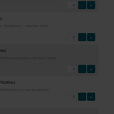
-
+
.
)
else: 18x18x35cm. – Materiale: 100%
-
+
0
kr.
)
elefonen kan betjenes når den er i etuiet.
-
+
750,00
kr.
)
å billedet for at se størrelse på teltet.
-
+