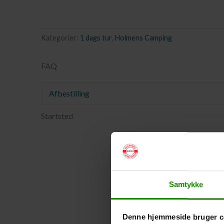
Kategorier:
1 dags tur
,
Holmens Camping
FAQ
Afbestilling
Startsted
Samtykke
Denne hjemmeside bruger c