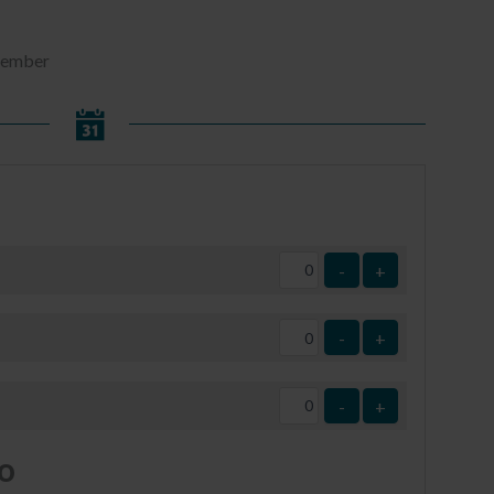
ptember
-
+
-
+
-
+
o