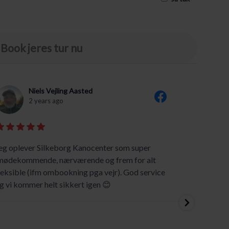
Book jeres tur nu
Niels Vejling Aasted
2 years ago
eg oplever Silkeborg Kanocenter som super
Vi har 
mødekommende, nærværende og frem for alt
hjælpso
leksible (ifm ombookning pga vejr). God service
g vi kommer helt sikkert igen 😊