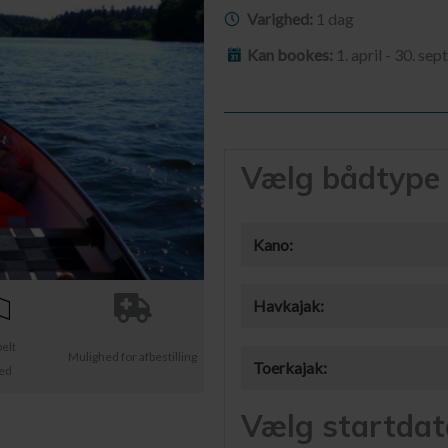
Varighed:
1 dag
Kan bookes:
1. april - 30. se
Vælg bådtype
Kano:
Havkajak:
belt
Mulighed for afbestilling
Toerkajak:
ted
Vælg startdat