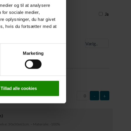
uværende tidspunkt, og derfor ikke har
 medier og til at analysere
e, skal I sætte et kryds, og så skal
est 3 dage før turens start
 for sociale medier,
Ja
e oplysninger, du har givet
s, hvis du fortsætter med at
 startsted
Marketing
0
kr.
)
: 63x37cm – Materiale: Plast
Tillad alle cookies
-
+
r.
)
rrelse: 30x30x61cm. – Materiale: -100%