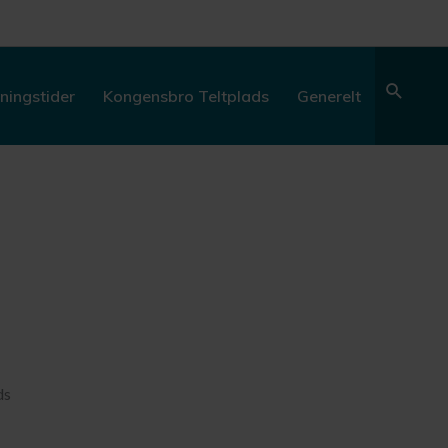
Søg
ningstider
Kongensbro Teltplads
Generelt
ds