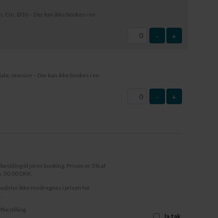
 Cm. Ø30 – Der kan ikke bookes i en
-
+
le, onesize – Der kan ikke bookes i en
-
+
fbestiling til jeres booking. Prisen er 5% af
n. 50,00 DKK.
audstyr ikke medregnes i prisen for
.
afbestilling
Ja tak