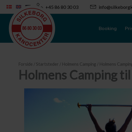
Gå
+45 86 80 30 03
info@silkeborgk
til
indholdet
Booking
Pri
Forside
/
Startsteder
/
Holmens Camping
/ Holmens Camping 
Holmens Camping til 