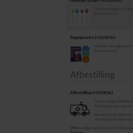
Fiskenet til børn (+
30,00
kr.
)
Teleskopstang 52-129cm.
bestemt farve.
Regnponcho (+
20,00
kr.
)
Vandtæt, letvægtsmateria
bestemt farve.
Afbestilling
Afbestilling (
50,00 kr.
)
Det er muligt at tilkøbe a
bookingens pris, dog mi
Bemærk at tilvalgt ekstr
afbestillingsmuligheden
OBS:
Se vilkår og tidsfrister for tilkøb af 
Tryk her