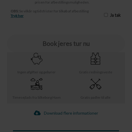
prisen for afbestillingsmuligheden.
OBS:
Se vilkår og tidsfrister for tilkøb af afbestilling
Ja tak
Tryk her
Book jeres tur nu
Ingen afgifter og gebyrer
Gratis redningsveste
Timesejlads fra Silkeborg Havn
Gratis padler til alle
Download flere informationer