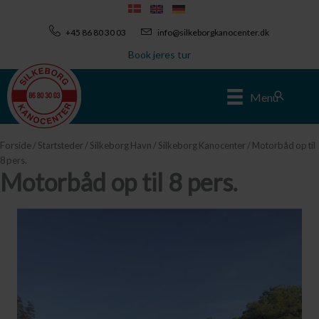
Gå
til
+45 86 80 30 03
info@silkeborgkanocenter.dk
indholdet
Book jeres tur
Søg
Menu
Forside
/
Startsteder
/
Silkeborg Havn / Silkeborg Kanocenter
/ Motorbåd op til
8 pers.
Motorbåd op til 8 pers.