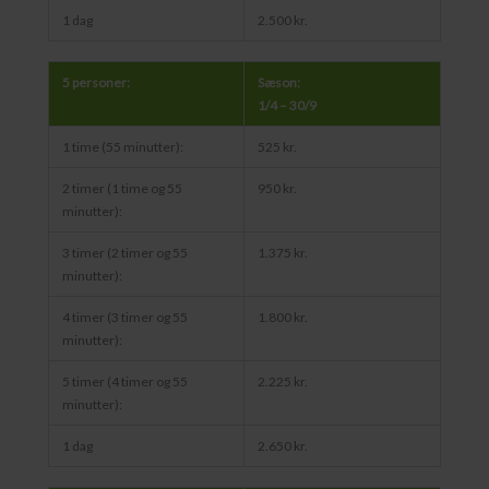
1 dag
2.500 kr.
5 personer:
Sæson:
1/4 – 30/9
1 time (55 minutter):
525 kr.
2 timer (1 time og 55
950 kr.
minutter):
3 timer (2 timer og 55
1.375 kr.
minutter):
4 timer (3 timer og 55
1.800 kr.
minutter):
5 timer (4 timer og 55
2.225 kr.
minutter):
1 dag
2.650 kr.