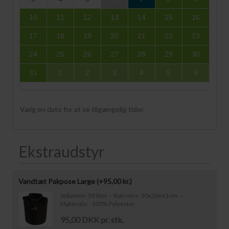
10
11
12
13
14
15
16
17
18
19
20
21
22
23
24
25
26
27
28
29
30
31
1
2
3
4
5
6
Vælg en dato for at se tilgængelig tider.
Ekstraudstyr
Vandtæt Pakpose Large (+
95,00
kr.
)
Volumen: 50 liter – Størrelse: 30x30x61cm. –
Materiale: -100% Polyester
95,00 DKK pr. stk.