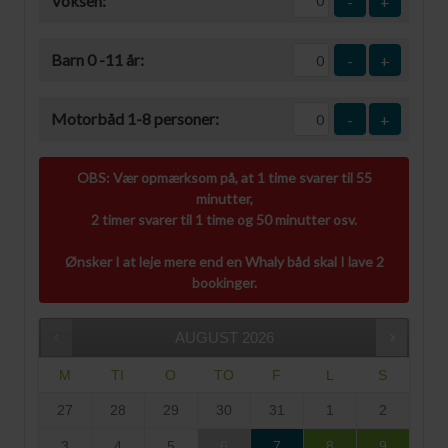
Voksen:
-
+
Barn 0 -11 år:
-
+
Motorbåd 1-8 personer:
-
+
OBS: Vær opmærksom på, at 1 time svarer til 55
minutter,
2 timer svarer til 1 time og 50 minutter osv.
Ønsker I at leje mere end en Whaly båd skal I lave 2
bookinger.
AUGUST
2026
M
TI
O
TO
F
L
S
27
28
29
30
31
1
2
3
4
5
6
7
8
9