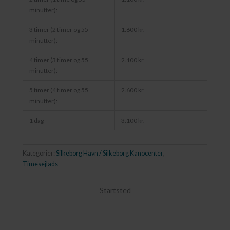
minutter):
3 timer (2 timer og 55
1.600 kr.
minutter):
4 timer (3 timer og 55
2.100 kr.
minutter):
5 timer (4 timer og 55
2.600 kr.
minutter):
1 dag
3.100 kr.
Kategorier:
Silkeborg Havn / Silkeborg Kanocenter
,
Timesejlads
Startsted