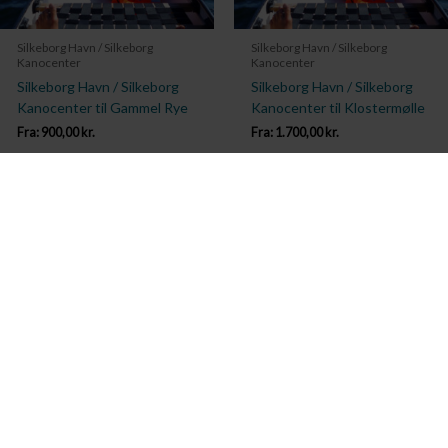
Silkeborg Havn / Silkeborg
Silkeborg Havn / Silkeborg
Kanocenter
Kanocenter
Silkeborg Havn / Silkeborg
Silkeborg Havn / Silkeborg
Kanocenter til Gammel Rye
Kanocenter til Klostermølle
Fra:
900,00
kr.
Fra:
1.700,00
kr.
Se detaljer
Se detaljer
Kontakt os allerede i dag
Har I spørgsmål? Vi står altid klar til at hjælpe jer. Send os en mail
eller ring til os.
Kontakt os
Silkeborg Kanocenter