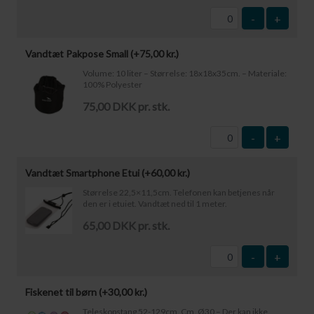
-
+
Vandtæt Pakpose Small (+
75,00
kr.
)
Volume: 10 liter – Størrelse: 18x18x35cm. – Materiale:
100% Polyester
75,00 DKK pr. stk.
-
+
Vandtæt Smartphone Etui (+
60,00
kr.
)
Størrelse 22,5×11,5cm. Telefonen kan betjenes når
den er i etuiet. Vandtæt ned til 1 meter.
65,00 DKK pr. stk.
-
+
Fiskenet til børn (+
30,00
kr.
)
Teleskopstang 52-129cm. Cm. Ø30 – Der kan ikke