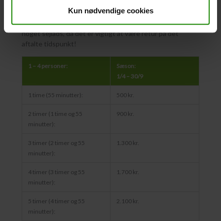
til 8 personer. Prisen afhænger af antal timer/personer…
Kun nødvendige cookies
Det er meget vigtigt at start tidspunktet overholdes
(mød gerne op 10 min. før afgang) for ellers misser I
noget sejlads, da det er vigtigt at være retur på det
aftalte tidspunkt!
1 – 4 personer:
Sæson:
1/4 – 30/9
1 time (55 minutter):
500 kr.
2 timer (1 time og 55
900 kr.
minutter):
3 timer (2 timer og 55
1.300 kr.
minutter):
4 timer (3 timer og 55
1.700 kr.
minutter):
5 timer (4 timer og 55
2.100 kr.
minutter):