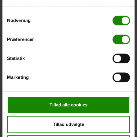
De Små Fisk Teltplads: 1 time
samtykker til vores cookies, hvis du fortsætter med at
Slåensø: 1,5 time
anvende vores hjemmeside.
Samtykkevalg
Ålekroen/Traktørstedet Ludvigslyst: 2 timer
Nødvendig
Himmelbjerget: 3 timer
Ry: 4 timer
Præferencer
Når I tager afsted, får I det nødvendige udstyr med, og vi
sørger altid for at vi har redningsveste klar til jer i alle
størrelser inden afgang.
Statistik
Inden I tager afsted, er I, som altid blevet grundigt
rådgivet og vejledt af vores dygtige personale, så I er
Marketing
trygge ved at sejle ud og nyde den storslåede natur.
(Vi tager forbehold for at der kan opstå situationer, hvor
vi må annullere sejladsen – Ved sådan et tilfælde vil vi
naturligvis tage kontakt til jer. Det kunne jo f.eks. være et
Tillad alle cookies
motorproblem, som skal løses pludseligt…).
Vi har 2 Whaly-Motorbåde. Vi lejer dem ud på timebasis
Tillad udvalgte
samt heldagssejlads – *1 time svarer til 55 minutter og 2
timer svarer til 1 time og 55 minutter osv. Der er plads op