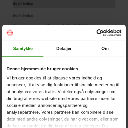
Beskrivelse
Beskrivelse
Start- og slutsted: Østergade 36, 8600 Silkeborg
Hvornår kan vi sejle?
Sejlads med Whaly-Motorbåd følger vores normale
Samtykke
Detaljer
Om
åbningstider, fra 1. maj til 30. september.
I har mulighed for at booke her via vores bookingsystem.
Når I booker en Whaly-Motorbåd, har vi brug for at vide
Denne hjemmeside bruger cookies
hvor mange personer I skal afsted, hvor mange både I skal
Vi bruger cookies til at tilpasse vores indhold og
bruge, hvor mange *timer I skal sejle og hvornår I vil
annoncer, til at vise dig funktioner til sociale medier og til
afsted.
at analysere vores trafik. Vi deler også oplysninger om
Hvor langt kan vi sejle?
din brug af vores website med vores partnere inden for
sociale medier, annonceringspartnere og
Man kan nå rigtig langt på kort tid, og vi har her givet et
analysepartnere. Vores partnere kan kombinere disse
par forslag til hvor I kan sejle hen og hvor længe det tager,
data med andre oplysninger, du har givet dem, eller som
inden I er retur til Silkeborg Havn igen:
de har indsamlet fra din brug af deres tjenester. Du