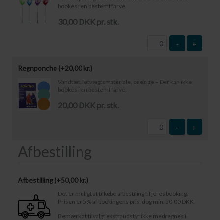
bookes i en bestemt farve.
30,00 DKK pr. stk.
-
+
Regnponcho (+
20,00
kr.
)
Vandtæt, letvægtsmateriale, onesize – Der kan ikke
bookes i en bestemt farve.
20,00 DKK pr. stk.
-
+
Afbestilling
Afbestilling (
50,00 kr.
)
Det er muligt at tilkøbe afbestiling til jeres booking.
Prisen er 5% af bookingens pris, dog min. 50,00 DKK.
Bemærk at tilvalgt ekstraudstyr ikke medregnes i