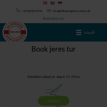
Gå
til
+45 86 80 30 03
info@silkeborgkanocenter.dk
indholdet
Book jeres tur
Søg
Menu
Book jeres tur
Anbefalet sejlads pr. dag er 15-20 km
Se kort