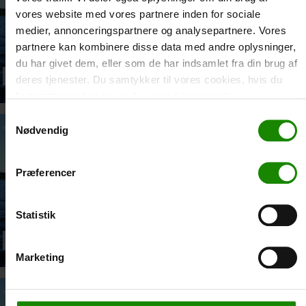
vores website med vores partnere inden for sociale
medier, annonceringspartnere og analysepartnere. Vores
partnere kan kombinere disse data med andre oplysninger,
du har givet dem, eller som de har indsamlet fra din brug af
SILKEBORG SØ CAMPING
SILKEBORG LANGSØ ØST
deres tjenester. Du samtykker til vores cookies, hvis du
fortsætter med at anvende vores hjemmeside.
Samtykkevalg
Nødvendig
Præferencer
Statistik
SMINGE RASTEPLADS
SVOSTRUP KRO
Marketing