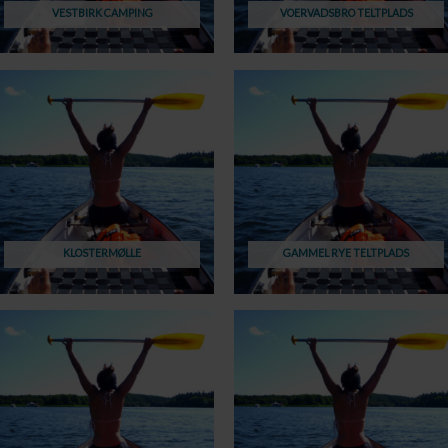
VESTBIRK CAMPING
VOERVADSBRO TELTPLADS
KLOSTERMØLLE
GAMMEL RYE TELTPLADS