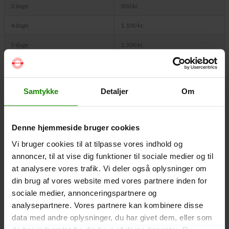
3 dage
900 kr.
4 dage
1.100 kr.
5 dage
1.300 kr.
Se priser for 6 til 10 dage
Udv
Samtykke
Detaljer
Om
Priser for ture med start på den sydlige del af Gudenåen
- med start fra: Tørring, Åle, Åstedbro, Gudenå Camping, Vestbirk og
Denne hjemmeside bruger cookies
Voervadsbro
Vi bruger cookies til at tilpasse vores indhold og
Antal dage:
Sæson:
annoncer, til at vise dig funktioner til sociale medier og til
16/6 - 30/9
at analysere vores trafik. Vi deler også oplysninger om
din brug af vores website med vores partnere inden for
1 dag
550 kr.
sociale medier, annonceringspartnere og
2 dage
800 kr.
analysepartnere. Vores partnere kan kombinere disse
data med andre oplysninger, du har givet dem, eller som
3 dage
1.100 kr.