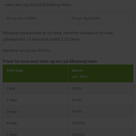
- med start og slut på Silkeborg Havn
Pris pr. time 200 kr.
Pris pr. dag 450 kr.
Minimum lejeperiode er én time, herefter afregnes for hver
påbegyndte 15 minutter, indtil 2,25 timer.
Herefter er prisen 450 kr.
Priser for ture med start og slut på Silkeborg Havn
Antal dage
Sæson:
1/4 - 30/9
1 dag
450 kr.
2 dage
650 kr.
3 dage
850 kr.
4 dage
1.050 kr.
5 dage
1.250 kr.