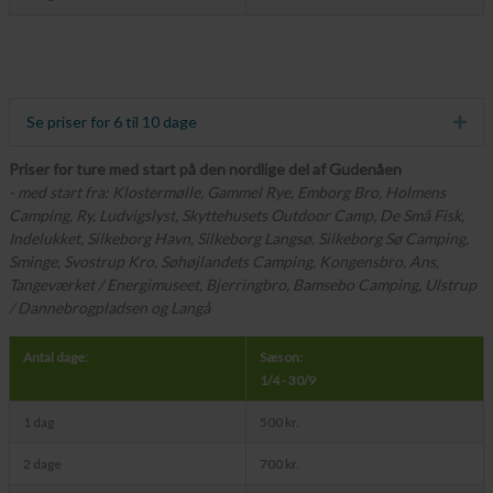
Se priser for 6 til 10 dage
Udv
Priser for ture med start på den nordlige del af Gudenåen
- med start fra: Klostermølle, Gammel Rye, Emborg Bro, Holmens
Camping, Ry, Ludvigslyst, Skyttehusets Outdoor Camp, De Små Fisk,
Indelukket, Silkeborg Havn, Silkeborg Langsø, Silkeborg Sø Camping,
Sminge, Svostrup Kro, Søhøjlandets Camping, Kongensbro, Ans,
Tangeværket / Energimuseet, Bjerringbro, Bamsebo Camping, Ulstrup
/ Dannebrogpladsen og Langå
Antal dage:
Sæson:
1/4 - 30/9
1 dag
500 kr.
2 dage
700 kr.