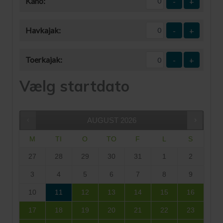
Kano:
-
+
Havkajak:
-
+
Toerkajak:
-
+
Vælg startdato
AUGUST
2026
M
TI
O
TO
F
L
S
27
28
29
30
31
1
2
3
4
5
6
7
8
9
10
11
12
13
14
15
16
17
18
19
20
21
22
23