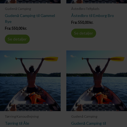
Gudenå Camping
Åstedbro Teltplads
Gudenå Camping til Gammel
Åstedbro til Emborg Bro
Rye
Fra:
550,00
kr.
Fra:
550,00
kr.
Se detaljer
Se detaljer
Tørring Kanoudlejning
Gudenå Camping
Tørring til Åle
Gudenå Camping til