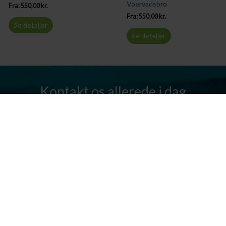
Voervadsbro
Fra:
550,00
kr.
Fra:
550,00
kr.
Se detaljer
Se detaljer
Kontakt os allerede i dag
Har I spørgsmål? Vi står altid klar til at hjælpe jer. Send os en mail
eller ring til os.
Kontakt os
Silkeborg Kanocenter
Østergade 36, 8600 Silkeborg
Tlf: +45 86 80 30 03
info@silkeborgkanocenter.dk