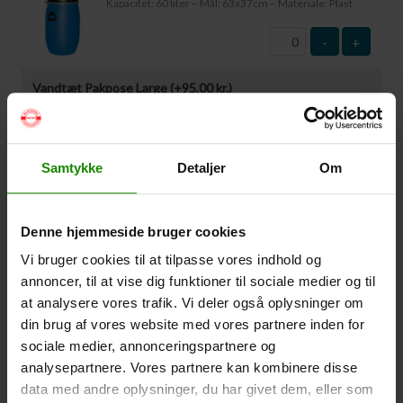
Kapacitet: 60 liter – Mål: 63x37cm – Materiale: Plast
-
+
Vandtæt Pakpose Large (+
95,00
kr.
)
Volumen: 36 liter – Størrelse: 30x30x61cm. –
Materiale: -100% Polyester
-
+
Samtykke
Detaljer
Om
Vandtæt Pakpose Small (+
75,00
kr.
)
Denne hjemmeside bruger cookies
Volume: 6 liter – Størrelse: 18x18x35cm. – Materiale:
100% Polyester
Vi bruger cookies til at tilpasse vores indhold og
annoncer, til at vise dig funktioner til sociale medier og til
-
+
at analysere vores trafik. Vi deler også oplysninger om
din brug af vores website med vores partnere inden for
Vandtæt Smartphone Etui (+
60,00
kr.
)
sociale medier, annonceringspartnere og
Størrelse 22,5×11,5cm. Telefonen kan betjenes når
analysepartnere. Vores partnere kan kombinere disse
den er i etuiet. Vandtæt ned til 1 meter.
data med andre oplysninger, du har givet dem, eller som