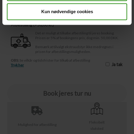
Afbestilling
Kun nødvendige cookies
Afbestilling (
50,00 kr.
)
Det er muligt at tilkøbe afbestiling til jeres booking.
Prisen er 5% af bookingens pris, dog min. 50,00 DKK.
Bemærk at tilvalgt ekstraudstyr ikke medregnes i
prisen for afbestillingsmuligheden.
OBS:
Se vilkår og tidsfrister for tilkøb af afbestilling
Ja tak
Tryk her
Book jeres tur nu
Fleksibelt
Mulighed for afbestilling
slutsted