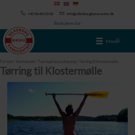
Gå
til
+45 86 80 30 03
info@silkeborgkanocenter.dk
indholdet
Book jeres tur
Søg
Menu
Forside
/
Startsteder
/
Tørring Kanoudlejning
/ Tørring til Klostermølle
Tørring til Klostermølle