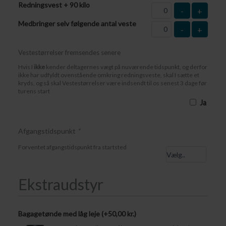
Redningsvest + 90 kilo
-
+
Medbringer selv følgende antal veste
-
+
Vestestørrelser fremsendes senere
Hvis I
ikke
kender deltagernes vægt på nuværende tidspunkt, og derfor
ikke har udfyldt ovenstående omkring redningsveste, skal I sætte et
kryds, og så skal Vestestørrelser være indsendt til os senest 3 dage før
turens start
Ja
Afgangstidspunkt
*
Forventet afgangstidspunkt fra startsted
Ekstraudstyr
Bagagetønde med låg leje (+
50,00
kr.
)