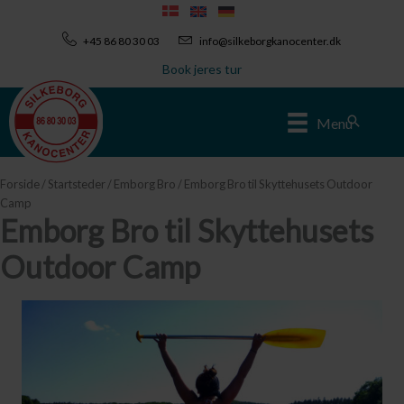
Gå
til
+45 86 80 30 03
info@silkeborgkanocenter.dk
indholdet
Book jeres tur
Søg
Menu
Forside
/
Startsteder
/
Emborg Bro
/ Emborg Bro til Skyttehusets Outdoor
Camp
Emborg Bro til Skyttehusets
Outdoor Camp