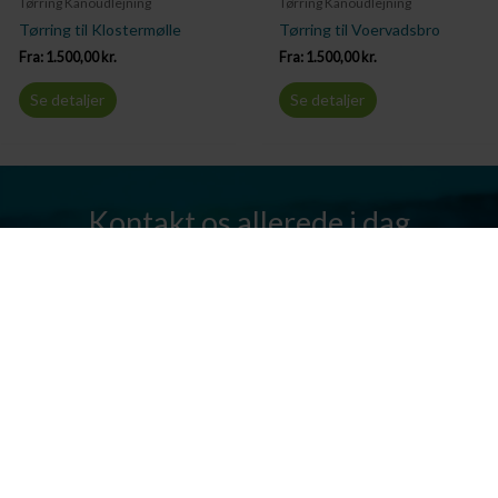
Tørring Kanoudlejning
Tørring Kanoudlejning
Tørring til Klostermølle
Tørring til Voervadsbro
Fra:
1.500,00
kr.
Fra:
1.500,00
kr.
Se detaljer
Se detaljer
Kontakt os allerede i dag
Har I spørgsmål? Vi står altid klar til at hjælpe jer. Send os en mail
eller ring til os.
Kontakt os
Silkeborg Kanocenter
Østergade 36, 8600 Silkeborg
Tlf: +45 86 80 30 03
info@silkeborgkanocenter.dk