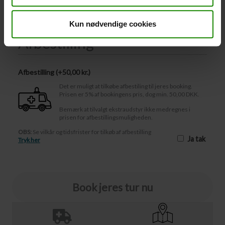
-
+
Kun nødvendige cookies
Afbestilling
Afbestilling (
50,00 kr.
)
Det er muligt at tilkøbe afbestiling til jeres booking.
Prisen er 5% af bookingens pris, dog min. 50,00 DKK.
Bemærk at tilvalgt ekstraudstyr ikke medregnes i
prisen for afbestillingsmuligheden.
OBS:
Se vilkår og tidsfrister for tilkøb af afbestilling
Ja tak
Tryk her
Book jeres tur nu