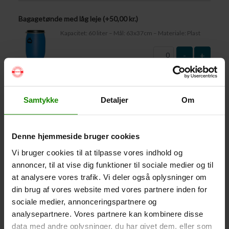
Bagagetønde med låg leje (+
50,00
kr.
)
Kapacitet: 60 liter – Mål: 63x37cm – Materiale: Plast
-
+
Vandtæt Pakpose Large (+
95,00
kr.
)
Volumen: 36 liter – Størrelse: 30x30x61cm. –
Samtykke
Detaljer
Om
Materiale: -100% Polyester
-
+
Denne hjemmeside bruger cookies
Vandtæt Pakpose Small (+
75,00
kr.
)
Vi bruger cookies til at tilpasse vores indhold og
annoncer, til at vise dig funktioner til sociale medier og til
Volume: 6 liter – Størrelse: 18x18x35cm. – Materiale:
100% Polyester
at analysere vores trafik. Vi deler også oplysninger om
din brug af vores website med vores partnere inden for
-
+
sociale medier, annonceringspartnere og
analysepartnere. Vores partnere kan kombinere disse
Vandtæt Smartphone Etui (+
60,00
kr.
)
data med andre oplysninger, du har givet dem, eller som