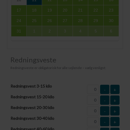
17
18
19
20
21
22
23
24
25
26
27
28
29
30
31
1
2
3
4
5
6
Redningsveste
Redningsveste er obligatorisk for alle sejlende – vælg venligst:
Redningsvest 3-15 kilo
-
+
Redningsvest 15-20 kilo
-
+
Redningsvest 20-30 kilo
-
+
Redningsvest 30-40 kilo
-
+
Redningsvest 40-60 kilo