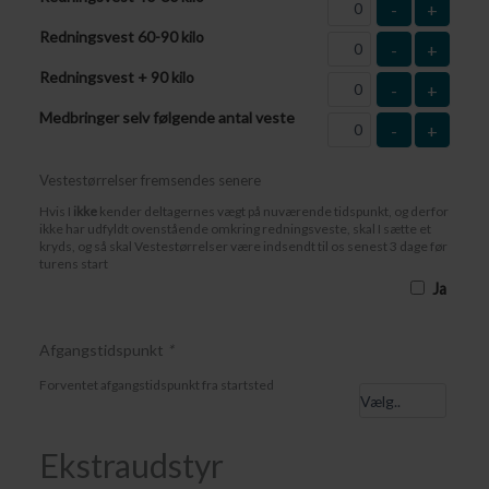
-
+
Redningsvest 60-90 kilo
-
+
Redningsvest + 90 kilo
-
+
Medbringer selv følgende antal veste
-
+
Vestestørrelser fremsendes senere
Hvis I
ikke
kender deltagernes vægt på nuværende tidspunkt, og derfor
ikke har udfyldt ovenstående omkring redningsveste, skal I sætte et
kryds, og så skal Vestestørrelser være indsendt til os senest 3 dage før
turens start
Ja
Afgangstidspunkt
*
Forventet afgangstidspunkt fra startsted
Ekstraudstyr