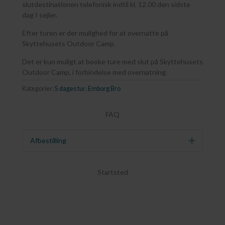
slutdestinationen telefonisk indtil kl. 12.00 den sidste
dag I sejler.
Efter turen er der mulighed for at overnatte på
Skyttehusets Outdoor Camp.
Det er kun muligt at booke ture med slut på Skyttehusets
Outdoor Camp, i forbindelse med overnatning.
Kategorier:
5 dages tur
,
Emborg Bro
FAQ
Afbestilling
Udvid
Startsted