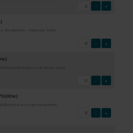
-
+
.
)
else: 18x18x35cm. – Materiale: 100%
-
+
0
kr.
)
elefonen kan betjenes når den er i etuiet.
-
+
750,00
kr.
)
å billedet for at se størrelse på teltet.
-
+