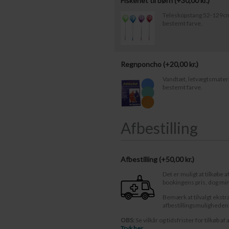
Fiskenet til børn (+
30,00
kr.
)
Teleskopstang 52-129cm.
bestemt farve.
Regnponcho (+
20,00
kr.
)
Vandtæt, letvægtsmateria
bestemt farve.
Afbestilling
Afbestilling (
50,00 kr.
)
Det er muligt at tilkøbe a
bookingens pris, dog mi
Bemærk at tilvalgt ekstr
afbestillingsmuligheden
OBS:
Se vilkår og tidsfrister for tilkøb af 
Tryk her