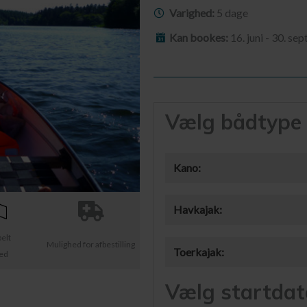
Varighed:
5 dage
Kan bookes:
16. juni - 30. s
Vælg bådtype
Kano:
Havkajak:
belt
Mulighed for afbestilling
Toerkajak:
ted
Vælg startdat