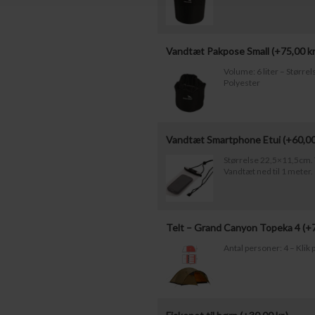
Vandtæt Pakpose Small (+
75,00
kr
Volume: 6 liter – Størr
Polyester
Vandtæt Smartphone Etui (+
60,0
Størrelse 22,5×11,5cm. T
Vandtæt ned til 1 meter.
Telt – Grand Canyon Topeka 4 (+
Antal personer: 4 – Klik p