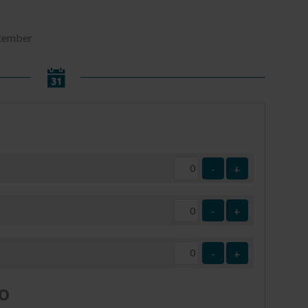
eptember
-
+
-
+
-
+
o