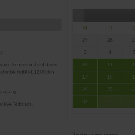
M
TI
27
28
2
Ry
3
4
al være fremme ved slutstedet
10
11
1
efonisk indtil kl. 12.00 den
17
18
1
24
25
2
 Camping.
31
1
l Rye Teltplads.
Redningsveste