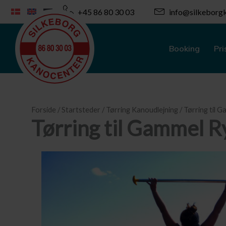
Gå
+45 86 80 30 03
info@silkeborgk
til
indholdet
Booking
Pri
Forside
/
Startsteder
/
Tørring Kanoudlejning
/ Tørring til 
Tørring til Gammel R