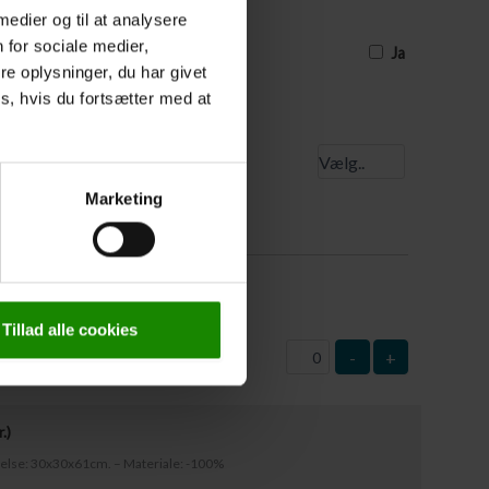
uværende tidspunkt, og derfor ikke har
 medier og til at analysere
e, skal I sætte et kryds, og så skal
est 3 dage før turens start
 for sociale medier,
Ja
e oplysninger, du har givet
s, hvis du fortsætter med at
 startsted
Marketing
0
kr.
)
: 63x37cm – Materiale: Plast
Tillad alle cookies
-
+
r.
)
rrelse: 30x30x61cm. – Materiale: -100%