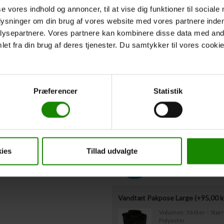
Hvis I
ikke
kender deltagernes vægt på n
se vores indhold og annoncer, til at vise dig funktioner til sociale
udfyldt ovenstående omkring redningsvest
Vestestørrelser være indsendt til os sen
plysninger om din brug af vores website med vores partnere inden
ysepartnere. Vores partnere kan kombinere disse data med andr
et fra din brug af deres tjenester. Du samtykker til vores cookie
Afgangstidspunkt
*
Forventet afgangstidspunkt fra
Præferencer
Statistik
Ekstraudstyr
Bagagetønde med låg leje (+
50,0
Kapacitet: 60 liter – Mål
ies
Tillad udvalgte
Vandtæt Pakpose Large (+
95,00
k
Volumen: 36 liter – Stø
Polyester