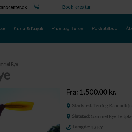
Kurv
Book jeres tur
anocenter.dk
ser
Kano & Kajak
Planlæg Turen
Pakketilbud
Åb
Gammel Rye
ye
Fra:
1.500,00
kr.
Startsted:
Tørring Kanoudlejn
Slutsted:
Gammel Rye Teltpla
Længde:
43 km