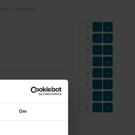
jlende – vælg venligst:
-
+
-
+
-
+
-
+
-
+
-
+
-
+
-
+
este
Om