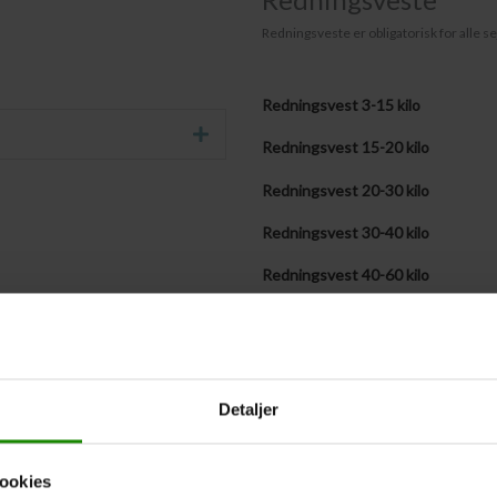
Redningsveste er obligatorisk for alle se
Redningsvest 3-15 kilo
Udvid
Redningsvest 15-20 kilo
Redningsvest 20-30 kilo
Redningsvest 30-40 kilo
Redningsvest 40-60 kilo
Redningsvest 60-90 kilo
Redningsvest + 90 kilo
Medbringer selv følgende antal v
Detaljer
Vestestørrelser fremsendes senere
ookies