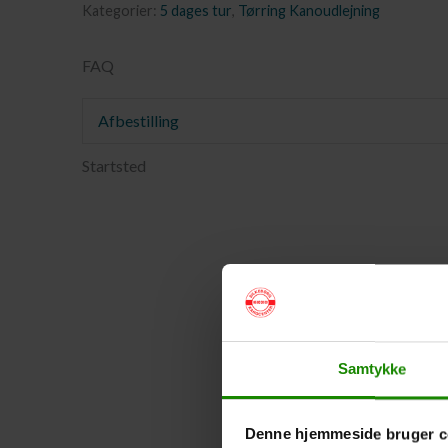
Kategorier:
5 dages tur
,
Tørring Kanoudlejning
FAQ
Afbestilling
Startsted
Samtykke
Denne hjemmeside bruger c