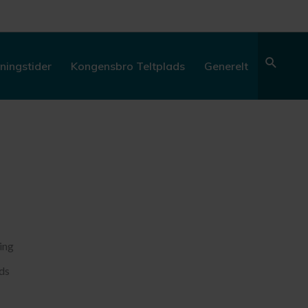
Søg
ningstider
Kongensbro Teltplads
Generelt
ing
ds