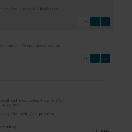
 Cm. Ø30 – Der kan ikke bookes i en
-
+
le, onesize – Der kan ikke bookes i en
-
+
fbestiling til jeres booking. Prisen er 5% af
n. 50,00 DKK.
audstyr ikke medregnes i prisen for
.
afbestilling
Ja tak