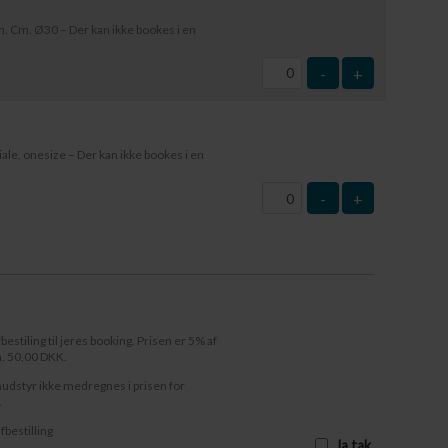
 Cm. Ø30 – Der kan ikke bookes i en
-
+
le, onesize – Der kan ikke bookes i en
-
+
fbestiling til jeres booking. Prisen er 5% af
n. 50,00 DKK.
audstyr ikke medregnes i prisen for
.
afbestilling
Ja tak