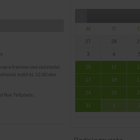
M
TI
27
28
2
Ry
3
4
al være fremme ved slutstedet
10
11
1
efonisk indtil kl. 12.00 den
17
18
1
24
25
2
l Rye Teltplads.
31
1
Redningsveste