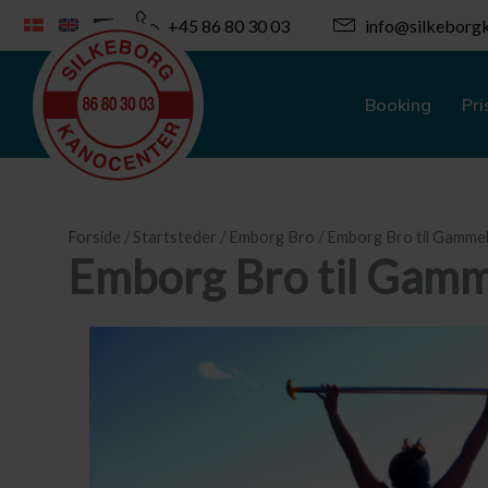
Gå
+45 86 80 30 03
info@silkeborgk
til
indholdet
Booking
Pri
Forside
/
Startsteder
/
Emborg Bro
/ Emborg Bro til Gamme
Emborg Bro til Gamm