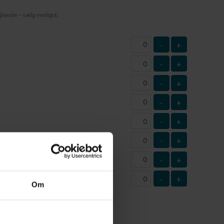
jlende – vælg venligst:
-
+
-
+
-
+
-
+
-
+
-
+
-
+
-
+
este
Om