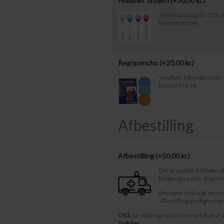
Fiskenet til børn (+
30,00
kr.
)
Teleskopstang 52-129cm.
bestemt farve.
Regnponcho (+
20,00
kr.
)
Vandtæt, letvægtsmateria
bestemt farve.
Afbestilling
Afbestilling (
50,00 kr.
)
Det er muligt at tilkøbe a
bookingens pris, dog mi
Bemærk at tilvalgt ekstr
afbestillingsmuligheden
OBS:
Se vilkår og tidsfrister for tilkøb af 
Tryk her