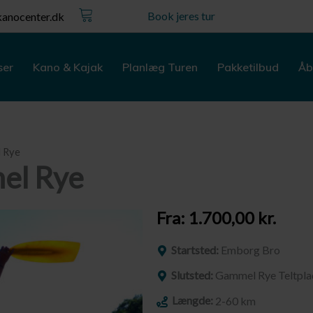
Kurv
Book jeres tur
anocenter.dk
ser
Kano & Kajak
Planlæg Turen
Pakketilbud
Åb
l Rye
el Rye
Fra:
1.700,00
kr.
Startsted:
Emborg Bro
Slutsted:
Gammel Rye Teltpla
Længde:
2-60 km