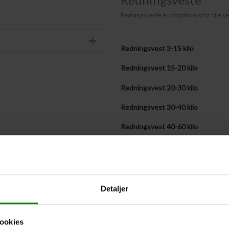
Redningsveste er obligatorisk for alle se
Udvid
Redningsvest 3-15 kilo
Redningsvest 15-20 kilo
Redningsvest 20-30 kilo
Redningsvest 30-40 kilo
Redningsvest 40-60 kilo
Redningsvest 60-90 kilo
Redningsvest + 90 kilo
Medbringer selv følgende antal v
Detaljer
Vestestørrelser fremsendes senere
ookies