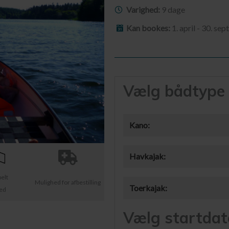
Varighed:
9 dage
Kan bookes:
1. april - 30. se
Vælg bådtype
Kano:
Havkajak:
belt
Mulighed for afbestilling
Toerkajak:
ted
Vælg startdat