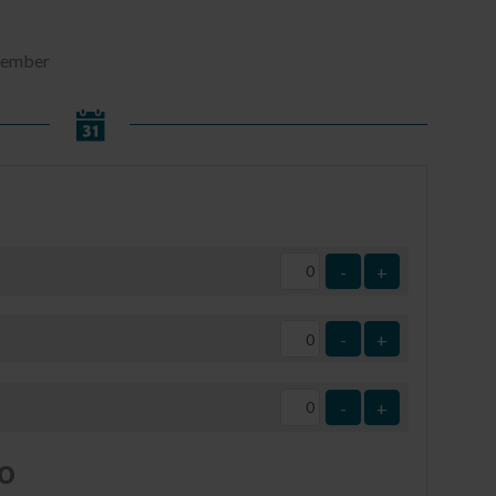
ptember
-
+
-
+
-
+
o