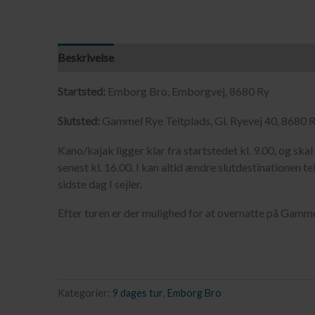
Beskrivelse
Startsted:
Emborg Bro, Emborgvej, 8680 Ry
Slutsted:
Gammel Rye Teltplads, Gl. Ryevej 40, 8680 
Kano/kajak ligger klar fra startstedet kl. 9.00, og sk
senest kl. 16.00. I kan altid ændre slutdestinationen tel
sidste dag I sejler.
Efter turen er der mulighed for at overnatte på Gamme
Kategorier:
9 dages tur
,
Emborg Bro