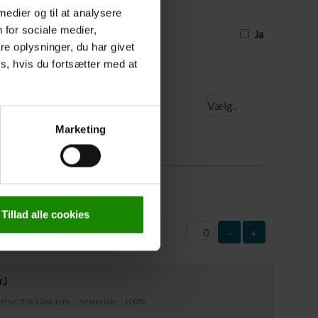
uværende tidspunkt, og derfor ikke har
 medier og til at analysere
e, skal I sætte et kryds, og så skal
est 3 dage før turens start
 for sociale medier,
Ja
e oplysninger, du har givet
s, hvis du fortsætter med at
 startsted
Marketing
0
kr.
)
: 63x37cm – Materiale: Plast
Tillad alle cookies
-
+
r.
)
rrelse: 30x30x61cm. – Materiale: -100%