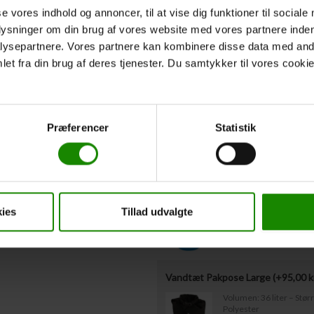
Hvis I
ikke
kender deltagernes vægt på n
se vores indhold og annoncer, til at vise dig funktioner til sociale
udfyldt ovenstående omkring redningsvest
Vestestørrelser være indsendt til os sen
plysninger om din brug af vores website med vores partnere inden
ysepartnere. Vores partnere kan kombinere disse data med andr
et fra din brug af deres tjenester. Du samtykker til vores cookie
Afgangstidspunkt
*
Forventet afgangstidspunkt fra
Præferencer
Statistik
Ekstraudstyr
Bagagetønde med låg leje (+
50,0
Kapacitet: 60 liter – Mål
ies
Tillad udvalgte
Vandtæt Pakpose Large (+
95,00
k
Volumen: 36 liter – Stø
Polyester