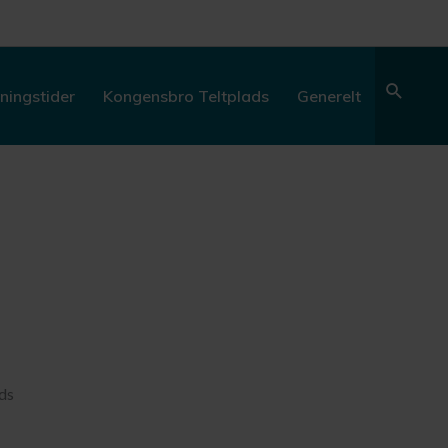
Søg
ningstider
Kongensbro Teltplads
Generelt
ds