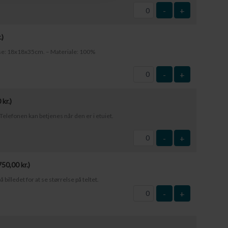
-
+
.
)
else: 18x18x35cm. – Materiale: 100%
-
+
0
kr.
)
elefonen kan betjenes når den er i etuiet.
-
+
750,00
kr.
)
å billedet for at se størrelse på teltet.
-
+