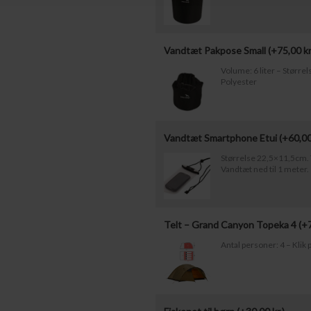
Vandtæt Pakpose Small (+
75,00
kr
Volume: 6 liter – Størr
Polyester
Vandtæt Smartphone Etui (+
60,0
Størrelse 22,5×11,5cm. T
Vandtæt ned til 1 meter.
Telt – Grand Canyon Topeka 4 (+
Antal personer: 4 – Klik p