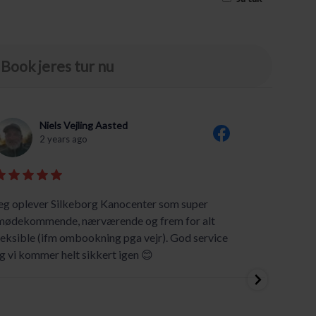
Book jeres tur nu
Niels Vejling Aasted
2 years ago
eg oplever Silkeborg Kanocenter som super
God ser
mødekommende, nærværende og frem for alt
Silkebo
leksible (ifm ombookning pga vejr). God service
og anbe
g vi kommer helt sikkert igen 😊
orden.