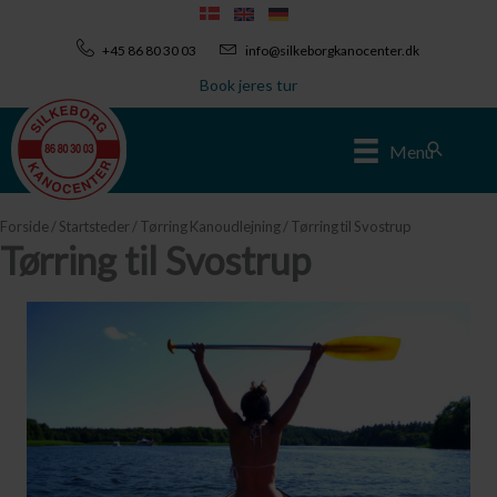
Gå
til
+45 86 80 30 03
info@silkeborgkanocenter.dk
indholdet
Book jeres tur
Søg
Menu
Forside
/
Startsteder
/
Tørring Kanoudlejning
/ Tørring til Svostrup
Tørring til Svostrup