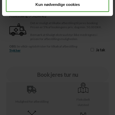
Afbestilling
Kun nødvendige cookies
Afbestilling (
50,00 kr.
)
Det er muligt at tilkøbe afbestiling til jeres booking.
Prisen er 5% af bookingens pris, dog min. 50,00 DKK.
Bemærk at tilvalgt ekstraudstyr ikke medregnes i
prisen for afbestillingsmuligheden.
OBS:
Se vilkår og tidsfrister for tilkøb af afbestilling
Ja tak
Tryk her
Book jeres tur nu
Fleksibelt
Mulighed for afbestilling
slutsted