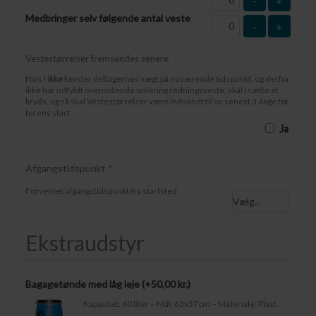
-
+
Medbringer selv følgende antal veste
-
+
Vestestørrelser fremsendes senere
Hvis I
ikke
kender deltagernes vægt på nuværende tidspunkt, og derfor
ikke har udfyldt ovenstående omkring redningsveste, skal I sætte et
kryds, og så skal Vestestørrelser være indsendt til os senest 3 dage før
turens start
Ja
Afgangstidspunkt
*
Forventet afgangstidspunkt fra startsted
Ekstraudstyr
Bagagetønde med låg leje (+
50,00
kr.
)
Kapacitet: 60 liter – Mål: 63x37cm – Materiale: Plast