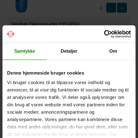
-
+
Vandtæt Pakpose Large (+
95,00
kr.
)
Volumen: 36 liter – Størrelse: 30x30x61cm. –
Materiale: -100% Polyester
-
+
Samtykke
Detaljer
Om
Vandtæt Pakpose Small (+
75,00
kr.
)
Denne hjemmeside bruger cookies
Volume: 6 liter – Størrelse: 18x18x35cm. – Materiale:
100% Polyester
Vi bruger cookies til at tilpasse vores indhold og
annoncer, til at vise dig funktioner til sociale medier og til
-
+
at analysere vores trafik. Vi deler også oplysninger om
din brug af vores website med vores partnere inden for
Vandtæt Smartphone Etui (+
60,00
kr.
)
sociale medier, annonceringspartnere og
Størrelse 22,5×11,5cm. Telefonen kan betjenes når
analysepartnere. Vores partnere kan kombinere disse
den er i etuiet. Vandtæt ned til 1 meter.
data med andre oplysninger, du har givet dem, eller som
de har indsamlet fra din brug af deres tjenester. Du
-
+