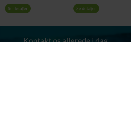
Se detaljer
Se detaljer
Kontakt os allerede i dag
Har I spørgsmål? Vi står altid klar til at hjælpe jer. Send os en mail
eller ring til os.
Kontakt os
Silkeborg Kanocenter
Østergade 36, 8600 Silkeborg
Tlf: +45 86 80 30 03
info@silkeborgkanocenter.dk
CVR nr.: 26469988