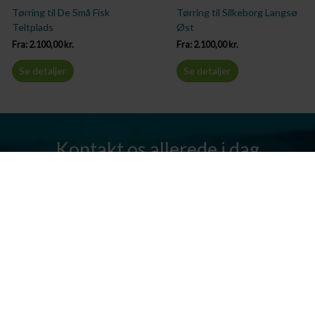
Tørring til De Små Fisk
Tørring til Silkeborg Langsø
Teltplads
Øst
Fra:
2.100,00
kr.
Fra:
2.100,00
kr.
Se detaljer
Se detaljer
Kontakt os allerede i dag
Har I spørgsmål? Vi står altid klar til at hjælpe jer. Send os en mail
eller ring til os.
Kontakt os
Silkeborg Kanocenter
Østergade 36, 8600 Silkeborg
Tlf: +45 86 80 30 03