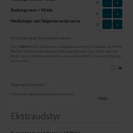
-
+
Redningsvest + 90 kilo
-
+
Medbringer selv følgende antal veste
-
+
Vestestørrelser fremsendes senere
Hvis I
ikke
kender deltagernes vægt på nuværende tidspunkt, og derfor
ikke har udfyldt ovenstående omkring redningsveste, skal I sætte et
kryds, og så skal Vestestørrelser være indsendt til os senest 3 dage før
turens start
Ja
Afgangstidspunkt
*
Forventet afgangstidspunkt fra startsted
Ekstraudstyr