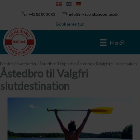
Gå
til
+45 86 80 30 03
info@silkeborgkanocenter.dk
indholdet
Book jeres tur
Søg
Menu
Forside
/
Startsteder
/
Åstedbro Teltplads
/ Åstedbro til Valgfri slutdestination
Åstedbro til Valgfri
slutdestination