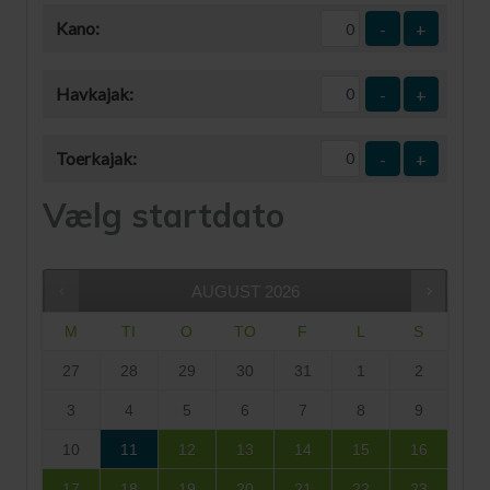
Kano:
-
+
Havkajak:
-
+
Toerkajak:
-
+
Vælg startdato
AUGUST
2026
M
TI
O
TO
F
L
S
27
28
29
30
31
1
2
3
4
5
6
7
8
9
10
11
12
13
14
15
16
17
18
19
20
21
22
23