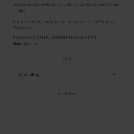
slutdestination telefonisk, inden kl. 12.00, den sidste dag
I sejler.
Før turen er der mulighed for at overnatte på Åstedbro
Teltplads.
Kategorier:
9 dages tur
,
Åstedbro Teltplads
,
Valgfri
Slutdestination
FAQ
Afbestilling
Udvid
Startsted