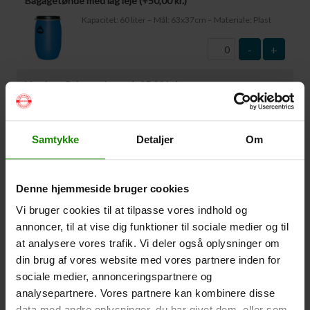
Bagagetønde med låg leje (+
50,00
kr.
)
Kapacitet: 60 liter – Mål: 63x37cm – Materiale: Plast
-
+
Vandtæt Pakpose Large (+
95,00
kr.
)
Volumen: 36 liter – Størrelse: 30x30x61cm. –
Materiale: -100% Polyester
Samtykke
Detaljer
Om
-
+
Vandtæt Pakpose Small (+
75,00
kr.
)
Denne hjemmeside bruger cookies
Volume: 6 liter – Størrelse: 18x18x35cm. – Materiale:
Vi bruger cookies til at tilpasse vores indhold og
100% Polyester
annoncer, til at vise dig funktioner til sociale medier og til
-
+
at analysere vores trafik. Vi deler også oplysninger om
din brug af vores website med vores partnere inden for
Vandtæt Smartphone Etui (+
60,00
kr.
)
sociale medier, annonceringspartnere og
analysepartnere. Vores partnere kan kombinere disse
Størrelse 22,5×11,5cm. Telefonen kan betjenes når
den er i etuiet. Vandtæt ned til 1 meter.
data med andre oplysninger, du har givet dem, eller som