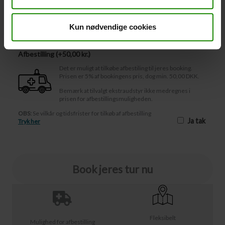
Afbestilling
Kun nødvendige cookies
Afbestilling (
50,00 kr.
)
Det er muligt at tilkøbe afbestiling til jeres booking.
Prisen er 5% af bookingens pris, dog min. 50,00 DKK.
Bemærk at tilvalgt ekstraudstyr ikke medregnes i
prisen for afbestillingsmuligheden.
OBS:
Se vilkår og tidsfrister for tilkøb af afbestilling
Ja tak
Tryk her
Book jeres tur nu
Fleksibelt
Mulighed for afbestilling