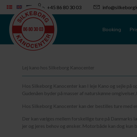
Gå
+45 86 80 30 03
info@silkeborgk
til
indholdet
Booking
Pri
Lej kano hos Silkeborg Kanocenter
Hos Silkeborg Kanocenter kan I leje Kano og sejle på op
Gudenåen byder på masser af naturskønne omgivelser, 
Hos Silkeborg Kanocenter kan der bestilles ture med e
Der kan vælges mellem forskellige ture på Danmarks læng
jer og jeres behov og ønsker. Motorbåde kan dog kun b