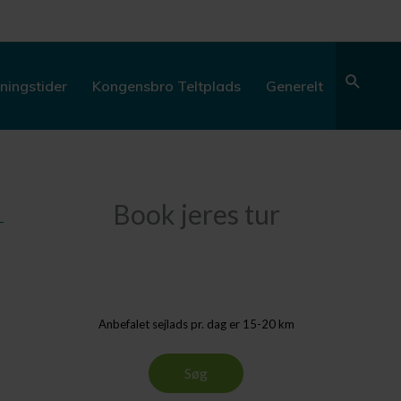
Søg
ningstider
Kongensbro Teltplads
Generelt
Book jeres tur
Anbefalet sejlads pr. dag er 15-20 km
Søg