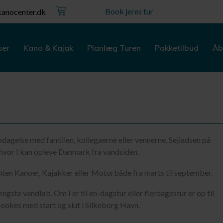
Kurv
Book jeres tur
anocenter.dk
ser
Kano & Kajak
Planlæg Turen
Pakketilbud
Åb
dagelse med familien, kollegaerne eller vennerne. Sejladsen på
hvor I kan opleve Danmark fra vandsiden.
nten Kanoer, Kajakker eller Motorbåde fra marts til september.
ste vandløb. Om I er til en-dagstur eller flerdagestur er op til
ookes med start og slut i Silkeborg Havn.