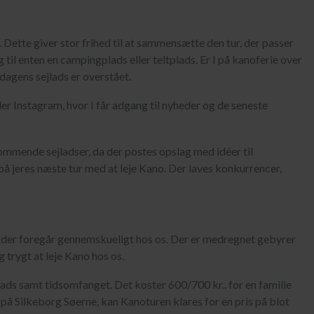
t. Dette giver stor frihed til at sammensætte den tur, der passer
ng til enten en campingplads eller teltplads. Er I på kanoferie over
 dagens sejlads er overstået.
r Instagram, hvor I får adgang til nyheder og de seneste
kommende sejladser, da der postes opslag med idéer til
 på jeres næste tur med at leje Kano. Der laves konkurrencer,
, der foregår gennemskueligt hos os. Der er medregnet gebyrer
 trygt at leje Kano hos os.
ads samt tidsomfanget. Det koster 600/700 kr.. for en familie
 på Silkeborg Søerne, kan Kanoturen klares for en pris på blot