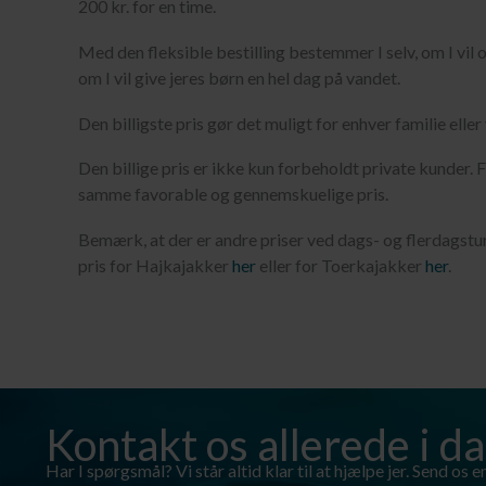
200 kr. for en time.
Med den fleksible bestilling bestemmer I selv, om I vil
om I vil give jeres børn en hel dag på vandet.
Den billigste pris gør det muligt for enhver familie elle
Den billige pris er ikke kun forbeholdt private kunder.
samme favorable og gennemskuelige pris.
Bemærk, at der er andre priser ved dags- og flerdagstur
pris for Hajkajakker
her
eller for Toerkajakker
her
.
Kontakt os allerede i d
Har I spørgsmål? Vi står altid klar til at hjælpe jer. Send os en 