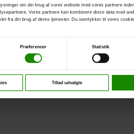
plysninger om din brug af vores website med vores partnere inden
lt og stormkogesæt over fiskenet til vandtætte pakposer og
ysepartnere. Vores partnere kan kombinere disse data med andr
ne kan I dog også leje hos os.
et fra din brug af deres tjenester. Du samtykker til vores cookie
tur, som passer til jer.
Præferencer
Statistik
m der skal planlægges en weekendtur i de naturskønne
emmefra. Dette har stor betydning for jer som kunder, da I kan
s ønsker, budget og tidsomfang.
il jer, når I ankommer til jeres startsted.
ies
Tillad udvalgte
k.