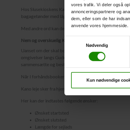
vores trafik. Vi deler også o
Hos Slusekioskens Kanoudlejning kan I købe alt fra te
annonceringspartnere og anal
bagagetønder med låg – se evt. priser
her
. Bagagetønder
dem, eller som de har indsaml
anvende vores hjemmeside.
Med andre ord kan der bookes og sammensættes den kano
Samtykkevalg
Nem og overskuelig Kano leje derhjemmefra
Nødvendig
Uanset om der skal bookes en sejlads på 1 dag, eller o
omgivelser langs Gudenåen, kan bookingen klares derhj
sammensætte og bestille den løsning, som matcher jere
Når I forhåndsbooker, kan I være sikre på, at der Kanoer t
Kun nødvendige cook
Kano leje sker fra hjemmesiden SilkeborgKanocenter.d
Her kan der indtastes følgende ønsker:
Ønsket startsted
Ønsket slutsted
Længde for sejlads