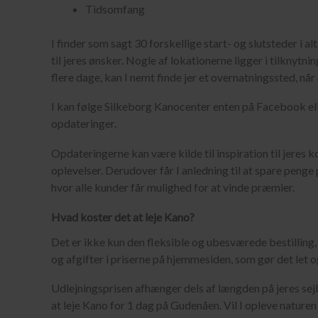
Tidsomfang
I finder som sagt 30 forskellige start- og slutsteder i al
til jeres ønsker. Nogle af lokationerne ligger i tilknytni
flere dage, kan I nemt finde jer et overnatningssted, når
I kan følge Silkeborg Kanocenter enten på Facebook elle
opdateringer.
Opdateringerne kan være kilde til inspiration til jeres 
oplevelser. Derudover får I anledning til at spare penge
hvor alle kunder får mulighed for at vinde præmier.
Hvad koster det at leje Kano?
Det er ikke kun den fleksible og ubesværede bestilling
og afgifter i priserne på hjemmesiden, som gør det let og
Udlejningsprisen afhænger dels af længden på jeres sejl
at leje Kano for 1 dag på Gudenåen. Vil I opleve naturen