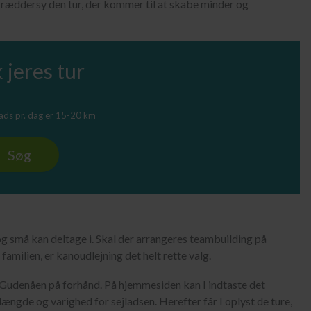
kræddersy den tur, der kommer til at skabe minder og
 jeres tur
lads pr. dag er 15-20 km
Søg
og små kan deltage i. Skal der arrangeres teambuilding på
familien, er kanoudlejning det helt rette valg.
Gudenåen på forhånd. På hjemmesiden kan I indtaste det
ngde og varighed for sejladsen. Herefter får I oplyst de ture,