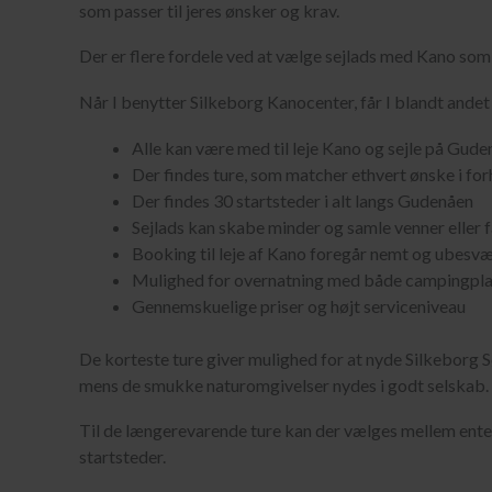
som passer til jeres ønsker og krav.
Der er flere fordele ved at vælge sejlads med Kano som a
Når I benytter Silkeborg Kanocenter, får I blandt ande
Alle kan være med til leje Kano og sejle på Gud
Der findes ture, som matcher ethvert ønske i forh
Der findes 30 startsteder i alt langs Gudenåen
Sejlads kan skabe minder og samle venner eller f
Booking til leje af Kano foregår nemt og ubesv
Mulighed for overnatning med både campingplad
Gennemskuelige priser og højt serviceniveau
De korteste ture giver mulighed for at nyde Silkeborg S
mens de smukke naturomgivelser nydes i godt selskab.
Til de længerevarende ture kan der vælges mellem ente
startsteder.