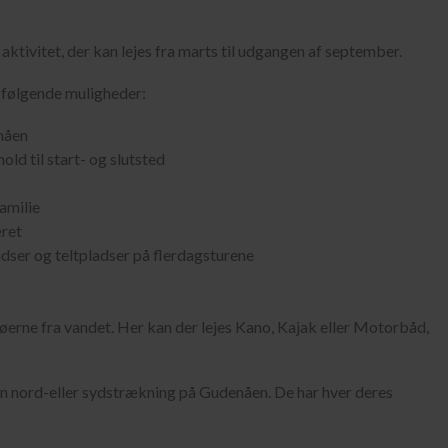
ktivitet, der kan lejes fra marts til udgangen af september.
t følgende muligheder:
enåen
old til start- og slutsted
amilie
æret
ser og teltpladser på flerdagsturene
øerne fra vandet. Her kan der lejes Kano, Kajak eller Motorbåd,
n nord-eller sydstrækning på Gudenåen. De har hver deres