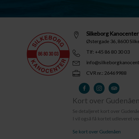
Silkeborg Kanocenter
Østergade 36, 8600 Sil
Tlf: +45 86 80 30 03
info@silkeborgkanocent
CVR nr.: 26469988
Kort over Gudenåe
Se detaljeret kort over Gudenå
I vil også få kortet udleveret ve
Se kort over Gudenåen