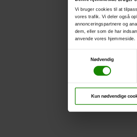
Vi bruger cookies til at tilpas
vores trafik. Vi deler også o
annonceringspartnere og anal
dem, eller som de har indsaml
anvende vores hjemmeside.
Samtykkevalg
Nødvendig
Kun nødvendige cook