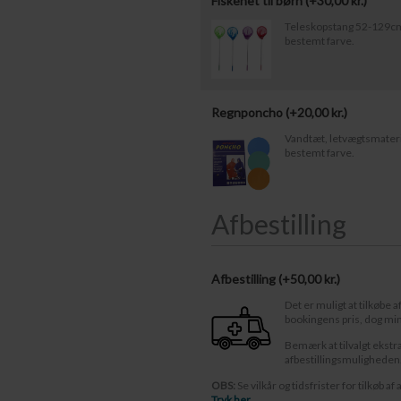
Fiskenet til børn (+
30,00
kr.
)
Teleskopstang 52-129cm.
bestemt farve.
Regnponcho (+
20,00
kr.
)
Vandtæt, letvægtsmateria
bestemt farve.
Afbestilling
Afbestilling (
50,00 kr.
)
Det er muligt at tilkøbe a
bookingens pris, dog mi
Bemærk at tilvalgt ekstr
afbestillingsmuligheden
OBS:
Se vilkår og tidsfrister for tilkøb af 
Tryk her