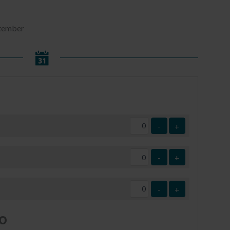
eptember
-
+
-
+
-
+
o