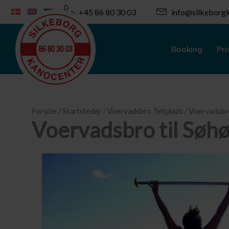
Gå
+45 86 80 30 03
info@silkeborgk
til
indholdet
Booking
Pri
Forside
/
Startsteder
/
Voervadsbro Teltplads
/ Voervadsbro
Voervadsbro til Søh