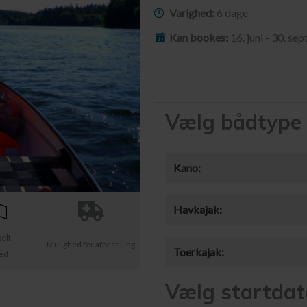
Varighed:
6 dage
Kan bookes:
16. juni - 30. s
Vælg bådtype
Kano:
Havkajak:
belt
Mulighed for afbestilling
Toerkajak:
ted
Vælg startdat