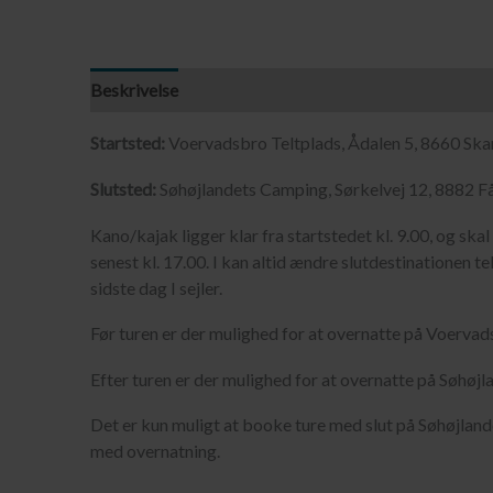
Beskrivelse
Startsted:
Voervadsbro Teltplads, Ådalen 5, 8660 Sk
Slutsted:
Søhøjlandets Camping, Sørkelvej 12, 8882 F
Kano/kajak ligger klar fra startstedet kl. 9.00, og sk
senest kl. 17.00. I kan altid ændre slutdestinationen tel
sidste dag I sejler.
Før turen er der mulighed for at overnatte på Voervad
Efter turen er der mulighed for at overnatte på Søhøj
Det er kun muligt at booke ture med slut på Søhøjland
med overnatning.