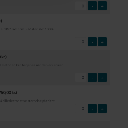
-
+
.
)
else: 18x18x35cm. – Materiale: 100%
-
+
0
kr.
)
elefonen kan betjenes når den er i etuiet.
-
+
750,00
kr.
)
å billedet for at se størrelse på teltet.
-
+