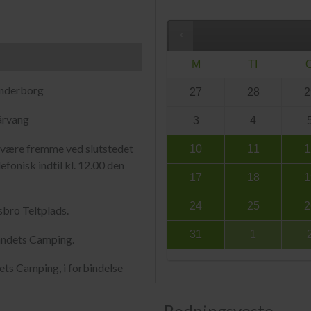
M
TI
anderborg
27
28
2
årvang
3
4
al være fremme ved slutstedet
10
11
1
efonisk indtil kl. 12.00 den
17
18
1
24
25
2
sbro Teltplads.
31
1
landets Camping.
ets Camping, i forbindelse
Redningsveste