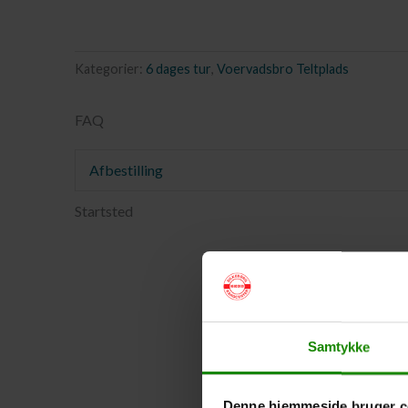
Kategorier:
6 dages tur
,
Voervadsbro Teltplads
FAQ
Afbestilling
Startsted
Samtykke
Denne hjemmeside bruger c