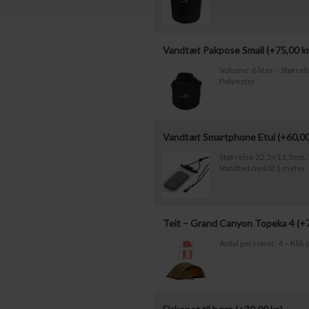
Vandtæt Pakpose Small (+
75,00
kr
Volume: 6 liter – Størr
Polyester
Vandtæt Smartphone Etui (+
60,0
Størrelse 22,5×11,5cm. T
Vandtæt ned til 1 meter.
Telt – Grand Canyon Topeka 4 (+
Antal personer: 4 – Klik p