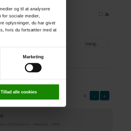
uværende tidspunkt, og derfor ikke har
e, skal I sætte et kryds, og så skal
 medier og til at analysere
est 3 dage før turens start
Ja
 for sociale medier,
e oplysninger, du har givet
s, hvis du fortsætter med at
 startsted
Marketing
0
kr.
)
: 63x37cm – Materiale: Plast
Tillad alle cookies
-
+
r.
)
rrelse: 30x30x61cm. – Materiale: -100%