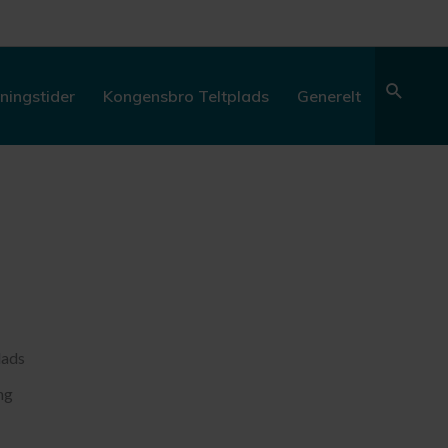
Søg
ningstider
Kongensbro Teltplads
Generelt
lads
ng