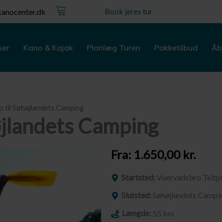
Kurv
Book jeres tur
anocenter.dk
ser
Kano & Kajak
Planlæg Turen
Pakketilbud
Åb
 til Søhøjlandets Camping
øjlandets Camping
Fra:
1.650,00
kr.
Startsted:
Voervadsbro Teltp
Slutsted:
Søhøjlandets Campi
Længde:
55 km