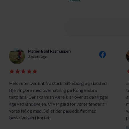
Marion Bald Rasmussen
3 years ago
Hele ruten var fint fra start i Silkeborg og slutsted i
5
Bjerringbro med overnatning på Kongensbro
t
teltplads. Der skal man være klar over at den ligger
a
lige ved landevejen. Vi var glad for vores tønder til
m
vores tøj og mad. Sejletider passede fint med
w
beskrivelsen i kortet.
p