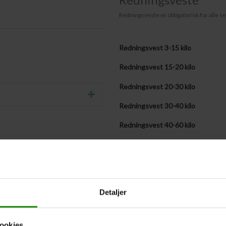
Redningsveste er obligatorisk for alle se
Redningsvest 3-15 kilo
Redningsvest 15-20 kilo
Redningsvest 20-30 kilo
Udvid
Redningsvest 30-40 kilo
Redningsvest 40-60 kilo
Redningsvest 60-90 kilo
Redningsvest + 90 kilo
Medbringer selv følgende antal v
Detaljer
Vestestørrelser fremsendes senere
ookies