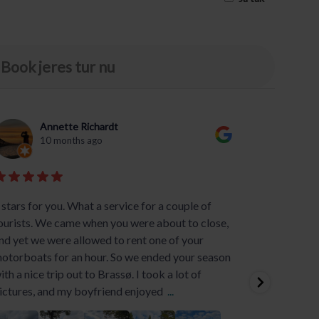
Book jeres tur nu
Annette Richardt
10 months ago
 stars for you. What a service for a couple of
Med Sil
ourists. We came when you were about to close,
succes 
nd yet we were allowed to rent one of your
og inte
otorboats for an hour. So we ended your season
nemme a
ith a nice trip out to Brassø. I took a lot of
lave den
ictures, and my boyfriend enjoyed
...
Med hur