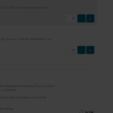
 Cm. Ø30 – Der kan ikke bookes i en
-
+
le, onesize – Der kan ikke bookes i en
-
+
fbestiling til jeres booking. Prisen er 5% af
n. 50,00 DKK.
audstyr ikke medregnes i prisen for
.
afbestilling
Ja tak