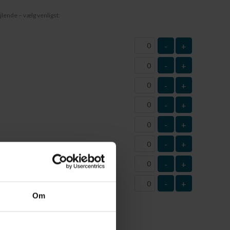
jlende – vælg venligst:
-
+
-
+
-
+
-
+
-
+
-
+
-
+
-
+
este
Om