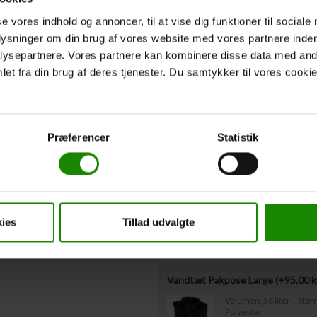
Hvis I
ikke
kender deltagernes vægt på n
udfyldt ovenstående omkring redningsvest
se vores indhold og annoncer, til at vise dig funktioner til sociale
Vestestørrelser være indsendt til os sen
plysninger om din brug af vores website med vores partnere inden
ysepartnere. Vores partnere kan kombinere disse data med andr
et fra din brug af deres tjenester. Du samtykker til vores cookie
Afgangstidspunkt
*
Forventet afgangstidspunkt fra
Præferencer
Statistik
Ekstraudstyr
Bagagetønde med låg leje (+
50,0
Kapacitet: 60 liter – Mål
ies
Tillad udvalgte
Vandtæt Pakpose Large (+
95,00
k
Volumen: 36 liter – Stø
Polyester