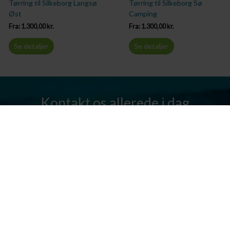
Tørring til Silkeborg Langsø
Tørring til Silkeborg Sø
Øst
Camping
Fra:
1.300,00
kr.
Fra:
1.300,00
kr.
Se detaljer
Se detaljer
Kontakt os allerede i dag
Har I spørgsmål? Vi står altid klar til at hjælpe jer. Send os en mail
eller ring til os.
Kontakt os
Silkeborg Kanocenter
Østergade 36, 8600 Silkeborg
Tlf: +45 86 80 30 03
info@silkeborgkanocenter.dk