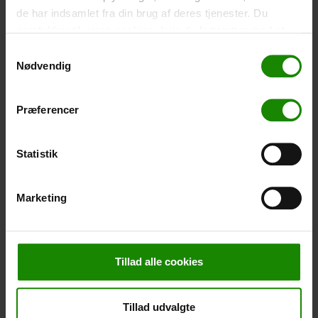
den er i etuiet. Vandtæt ned til 1 meter.
de har indsamlet fra din brug af deres tjenester. Du
samtykker til vores cookies, hvis du fortsætter med at
-
+
anvende vores hjemmeside.
Samtykkevalg
Nødvendig
Telt – Grand Canyon Topeka 4 (+
750,00
kr.
)
Antal personer: 4 – Klik på billedet for at se størrelse på
teltet.
Præferencer
-
+
Statistik
Fiskenet til børn (+
30,00
kr.
)
Teleskopstang 52-129cm. Cm. Ø30 – Der kan ikke
Marketing
bookes i en bestemt farve.
-
+
Tillad alle cookies
Regnponcho (+
20,00
kr.
)
Vandtæt, letvægtsmateriale, onesize – Der kan ikke
bookes i en bestemt farve.
Tillad udvalgte