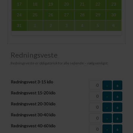
17
18
19
20
21
22
23
24
25
26
27
28
29
30
31
1
2
3
4
5
6
Redningsveste
Redningsveste er obligatorisk for alle sejlende – vælg venligst:
Redningsvest 3-15 kilo
-
+
Redningsvest 15-20 kilo
-
+
Redningsvest 20-30 kilo
-
+
Redningsvest 30-40 kilo
-
+
Redningsvest 40-60 kilo
-
+