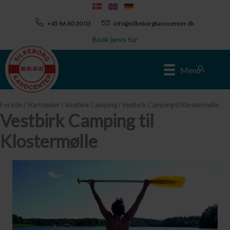
Gå
til
+45 86 80 30 03
info@silkeborgkanocenter.dk
indholdet
Book jeres tur
Søg
Menu
Forside
/
Startsteder
/
Vestbirk Camping
/ Vestbirk Camping til Klostermølle
Vestbirk Camping til
Klostermølle