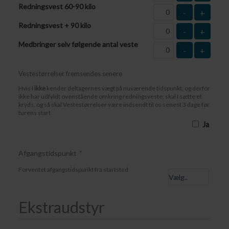
Redningsvest 60-90 kilo
-
+
Redningsvest + 90 kilo
-
+
Medbringer selv følgende antal veste
-
+
Vestestørrelser fremsendes senere
Hvis I
ikke
kender deltagernes vægt på nuværende tidspunkt, og derfor
ikke har udfyldt ovenstående omkring redningsveste, skal I sætte et
kryds, og så skal Vestestørrelser være indsendt til os senest 3 dage før
turens start
Ja
Afgangstidspunkt
*
Forventet afgangstidspunkt fra startsted
Ekstraudstyr