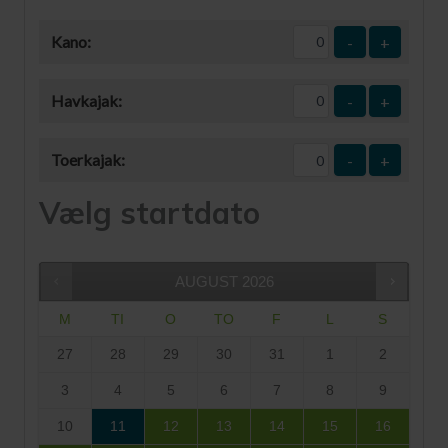
Kano:
-
+
Havkajak:
-
+
Toerkajak:
-
+
Vælg startdato
AUGUST
2026
M
TI
O
TO
F
L
S
27
28
29
30
31
1
2
3
4
5
6
7
8
9
10
11
12
13
14
15
16