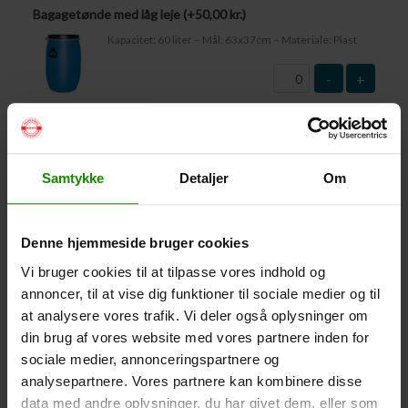
Bagagetønde med låg leje (+
50,00
kr.
)
Kapacitet: 60 liter – Mål: 63x37cm – Materiale: Plast
-
+
Vandtæt Pakpose Large (+
95,00
kr.
)
Volumen: 36 liter – Størrelse: 30x30x61cm. –
Materiale: -100% Polyester
Samtykke
Detaljer
Om
-
+
Denne hjemmeside bruger cookies
Vandtæt Pakpose Small (+
75,00
kr.
)
Vi bruger cookies til at tilpasse vores indhold og
Volume: 6 liter – Størrelse: 18x18x35cm. – Materiale:
100% Polyester
annoncer, til at vise dig funktioner til sociale medier og til
at analysere vores trafik. Vi deler også oplysninger om
-
+
din brug af vores website med vores partnere inden for
sociale medier, annonceringspartnere og
Vandtæt Smartphone Etui (+
60,00
kr.
)
analysepartnere. Vores partnere kan kombinere disse
Størrelse 22,5×11,5cm. Telefonen kan betjenes når
data med andre oplysninger, du har givet dem, eller som