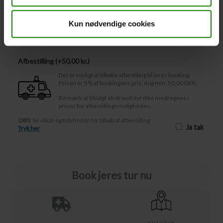
-
+
Kun nødvendige cookies
Afbestilling
Afbestilling (
50,00 kr.
)
Det er muligt at tilkøbe afbestiling til jeres booking.
Prisen er 5% af bookingens pris, dog min. 50,00 DKK.
Bemærk at tilvalgt ekstraudstyr ikke medregnes i
prisen for afbestillingsmuligheden.
OBS:
Se vilkår og tidsfrister for tilkøb af afbestilling
Ja tak
Tryk her
Book jeres tur nu