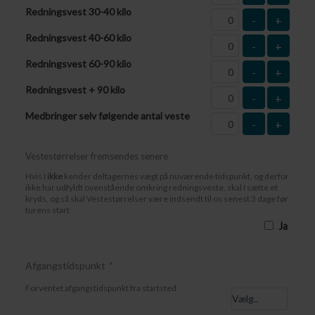
Redningsvest 30-40 kilo
-
+
Redningsvest 40-60 kilo
-
+
Redningsvest 60-90 kilo
-
+
Redningsvest + 90 kilo
-
+
Medbringer selv følgende antal veste
-
+
Vestestørrelser fremsendes senere
Hvis I
ikke
kender deltagernes vægt på nuværende tidspunkt, og derfor
ikke har udfyldt ovenstående omkring redningsveste, skal I sætte et
kryds, og så skal Vestestørrelser være indsendt til os senest 3 dage før
turens start
Ja
Afgangstidspunkt
*
Forventet afgangstidspunkt fra startsted