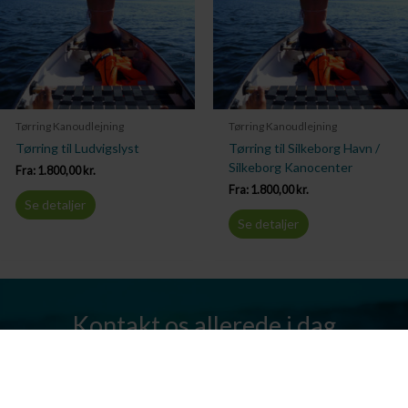
Tørring Kanoudlejning
Tørring Kanoudlejning
Tørring til Ludvigslyst
Tørring til Silkeborg Havn /
Silkeborg Kanocenter
Fra:
1.800,00
kr.
Fra:
1.800,00
kr.
Se detaljer
Se detaljer
Kontakt os allerede i dag
Har I spørgsmål? Vi står altid klar til at hjælpe jer. Send os en mail
eller ring til os.
Kontakt os