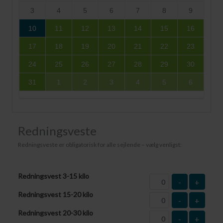
3
4
5
6
7
8
9
10
11
12
13
14
15
16
17
18
19
20
21
22
23
24
25
26
27
28
29
30
31
1
2
3
4
5
6
Redningsveste
Redningsveste er obligatorisk for alle sejlende – vælg venligst:
Redningsvest 3-15 kilo
-
+
Redningsvest 15-20 kilo
-
+
Redningsvest 20-30 kilo
-
+