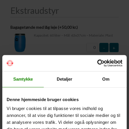
Ekstraudstyr
Bagagetønde med låg leje (+
50,00
kr.
)
Kapacitet: 60 liter – Mål: 63x37cm – Materiale: Plast
-
+
Vandtæt Pakpose Large (+
95,00
kr.
)
Volumen: 36 liter – Størrelse: 30x30x61cm. –
Materiale: -100% Polyester
Samtykke
Detaljer
Om
-
+
Denne hjemmeside bruger cookies
Vandtæt Pakpose Small (+
75,00
kr.
)
Vi bruger cookies til at tilpasse vores indhold og
Volume: 6 liter – Størrelse: 18x18x35cm. – Materiale:
100% Polyester
annoncer, til at vise dig funktioner til sociale medier og til
at analysere vores trafik. Vi deler også oplysninger om
-
+