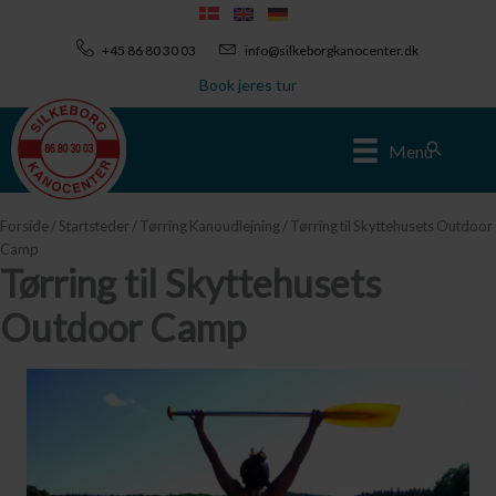
Gå
til
+45 86 80 30 03
info@silkeborgkanocenter.dk
indholdet
Book jeres tur
Søg
Menu
Forside
/
Startsteder
/
Tørring Kanoudlejning
/ Tørring til Skyttehusets Outdoor
Camp
Tørring til Skyttehusets
Outdoor Camp