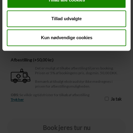
Regnponcho (+
20,00
kr.
)
Vandtæt, letvægtsmateriale, onesize – Der kan ikke
bookes i en bestemt farve.
Tillad udvalgte
-
+
Kun nødvendige cookies
Afbestilling
Afbestilling (
50,00 kr.
)
Det er muligt at tilkøbe afbestiling til jeres booking.
Prisen er 5% af bookingens pris, dog min. 50,00 DKK.
Bemærk at tilvalgt ekstraudstyr ikke medregnes i
prisen for afbestillingsmuligheden.
OBS:
Se vilkår og tidsfrister for tilkøb af afbestilling
Ja tak
Tryk her
Book jeres tur nu