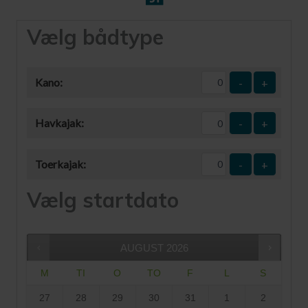
Vælg bådtype
Kano:
-
+
Havkajak:
-
+
Toerkajak:
-
+
Vælg startdato
AUGUST
2026
M
TI
O
TO
F
L
S
27
28
29
30
31
1
2