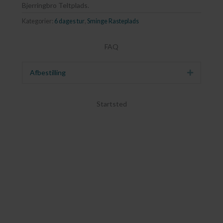
Bjerringbro Teltplads.
Kategorier:
6 dages tur
,
Sminge Rasteplads
FAQ
Afbestilling
Udvid
Startsted