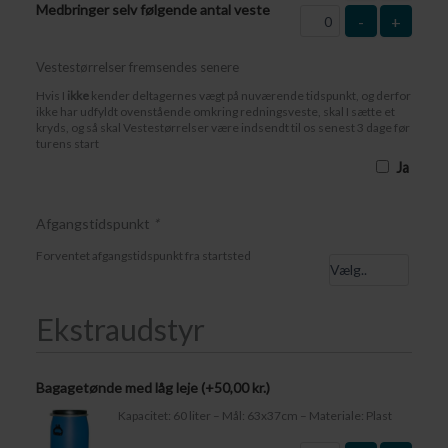
Medbringer selv følgende antal veste
-
+
Vestestørrelser fremsendes senere
Hvis I
ikke
kender deltagernes vægt på nuværende tidspunkt, og derfor
ikke har udfyldt ovenstående omkring redningsveste, skal I sætte et
kryds, og så skal Vestestørrelser være indsendt til os senest 3 dage før
turens start
Ja
Afgangstidspunkt
*
Forventet afgangstidspunkt fra startsted
Ekstraudstyr
Bagagetønde med låg leje (+
50,00
kr.
)
Kapacitet: 60 liter – Mål: 63x37cm – Materiale: Plast