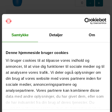
-
+
Vandtæt Pakpose Large (+
95,00
kr.
)
Volumen: 36 liter – Størrelse: 30x30x61cm. –
Materiale: -100% Polyester
Samtykke
Detaljer
Om
-
+
Vandtæt Pakpose Small (+
75,00
kr.
)
Denne hjemmeside bruger cookies
Volume: 6 liter – Størrelse: 18x18x35cm. – Materiale:
Vi bruger cookies til at tilpasse vores indhold og
100% Polyester
annoncer, til at vise dig funktioner til sociale medier og til
-
+
at analysere vores trafik. Vi deler også oplysninger om
din brug af vores website med vores partnere inden for
Vandtæt Smartphone Etui (+
60,00
kr.
)
sociale medier, annonceringspartnere og
analysepartnere. Vores partnere kan kombinere disse
Størrelse 22,5×11,5cm. Telefonen kan betjenes når
den er i etuiet. Vandtæt ned til 1 meter.
data med andre oplysninger, du har givet dem, eller som
de har indsamlet fra din brug af deres tjenester. Du
-
+
samtykker til vores cookies, hvis du fortsætter med at