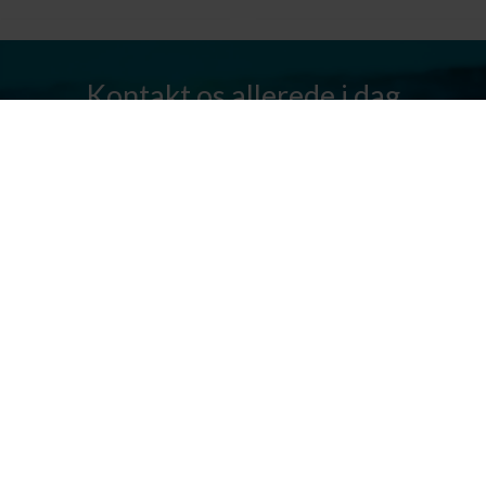
Kontakt os allerede i dag
Har I spørgsmål? Vi står altid klar til at hjælpe jer. Send os en mail
eller ring til os.
Kontakt os
Silkeborg Kanocenter
Østergade 36, 8600 Silkeborg
Tlf: +45 86 80 30 03
info@silkeborgkanocenter.dk
CVR nr.: 26469988