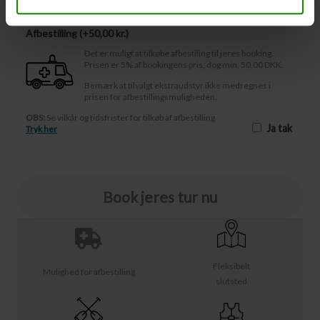
Afbestilling (
50,00 kr.
)
Det er muligt at tilkøbe afbestiling til jeres booking.
Prisen er 5% af bookingens pris, dog min. 50,00 DKK.
Bemærk at tilvalgt ekstraudstyr ikke medregnes i
prisen for afbestillingsmuligheden.
OBS:
Se vilkår og tidsfrister for tilkøb af afbestilling
Ja tak
Tryk her
Book jeres tur nu
Fleksibelt
Mulighed for afbestilling
slutsted