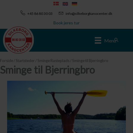
Gå
til
+45 86 80 30 03
info@silkeborgkanocenter.dk
indholdet
Book jeres tur
Søg
Menu
Forside
/
Startsteder
/
Sminge Rasteplads
/ Sminge til Bjerringbro
Sminge til Bjerringbro