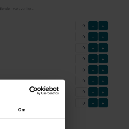
jlende – vælg venligst:
-
+
-
+
-
+
-
+
-
+
-
+
-
+
-
+
este
Om