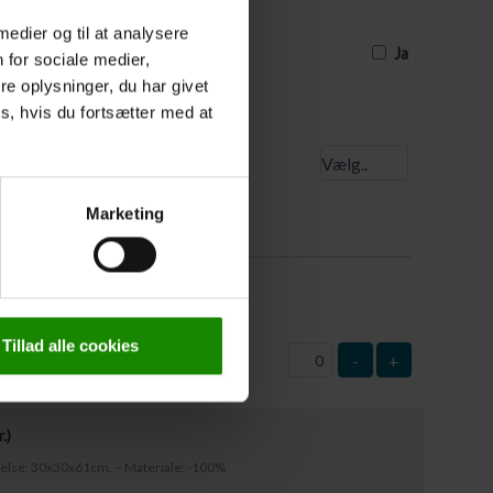
uværende tidspunkt, og derfor ikke har
e, skal I sætte et kryds, og så skal
 medier og til at analysere
est 3 dage før turens start
Ja
 for sociale medier,
e oplysninger, du har givet
s, hvis du fortsætter med at
 startsted
Marketing
0
kr.
)
: 63x37cm – Materiale: Plast
Tillad alle cookies
-
+
r.
)
rrelse: 30x30x61cm. – Materiale: -100%