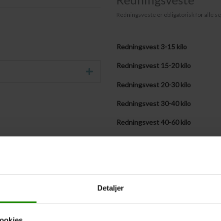
Redningsveste er obligatorisk for alle se
Redningsvest 3-15 kilo
Redningsvest 15-20 kilo
Udvid
Redningsvest 20-30 kilo
Redningsvest 30-40 kilo
Redningsvest 40-60 kilo
Redningsvest 60-90 kilo
Redningsvest + 90 kilo
Medbringer selv følgende antal v
Detaljer
Vestestørrelser fremsendes senere
ookies