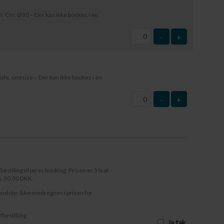
 Cm. Ø30 – Der kan ikke bookes i en
-
+
le, onesize – Der kan ikke bookes i en
-
+
fbestiling til jeres booking. Prisen er 5% af
n. 50,00 DKK.
audstyr ikke medregnes i prisen for
.
afbestilling
Ja tak