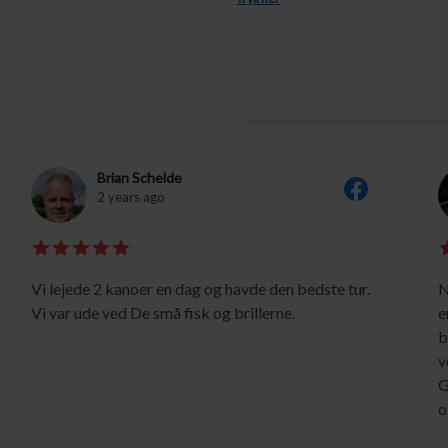
Brian Schelde
2 years ago
Vi lejede 2 kanoer en dag og havde den bedste tur.
N
Vi var ude ved De små fisk og brillerne.
e
b
v
G
o