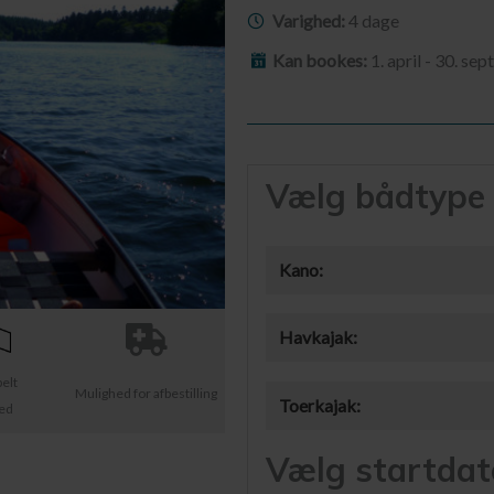
Varighed:
4 dage
Kan bookes:
1. april - 30. se
Vælg bådtype
Kano:
Havkajak:
belt
Mulighed for afbestilling
Toerkajak:
ted
Vælg startdat