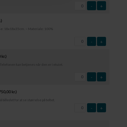
-
+
.
)
else: 18x18x35cm. – Materiale: 100%
-
+
0
kr.
)
elefonen kan betjenes når den er i etuiet.
-
+
750,00
kr.
)
å billedet for at se størrelse på teltet.
-
+