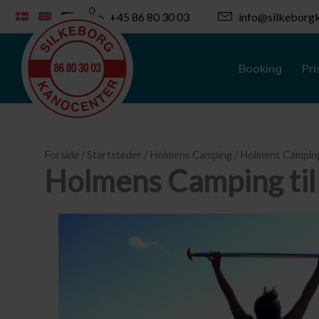
Gå
+45 86 80 30 03
info@silkeborgk
til
indholdet
Booking
Pri
Forside
/
Startsteder
/
Holmens Camping
/ Holmens Camping 
Holmens Camping til