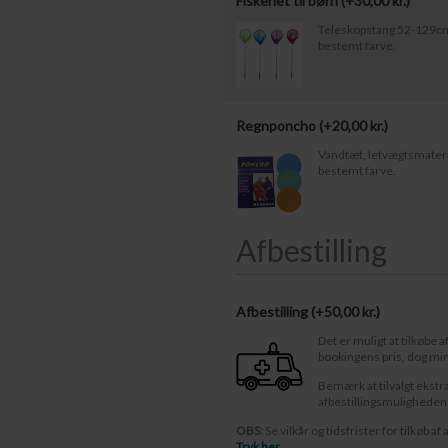
Fiskenet til børn (+
30,00
kr.
)
Teleskopstang 52-129cm.
bestemt farve.
Regnponcho (+
20,00
kr.
)
Vandtæt, letvægtsmateria
bestemt farve.
Afbestilling
Afbestilling (
50,00 kr.
)
Det er muligt at tilkøbe a
bookingens pris, dog mi
Bemærk at tilvalgt ekstr
afbestillingsmuligheden
OBS:
Se vilkår og tidsfrister for tilkøb af 
Tryk her