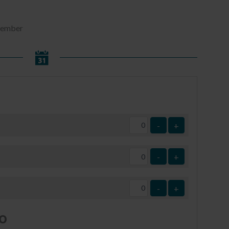
ptember
-
+
-
+
-
+
o