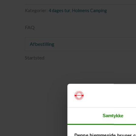
Kategorier:
4 dages tur
,
Holmens Camping
FAQ
Afbestilling
Startsted
Samtykke
Denne hjemmeside bruger c