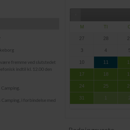
M
TI
y
27
28
2
lkeborg
3
4
al være fremme ved slutstedet
10
11
1
efonisk indtil kl. 12.00 den
17
18
1
24
25
2
s Camping.
31
1
s Camping, i forbindelse med
Redningsveste