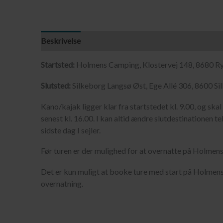
Beskrivelse
Startsted:
Holmens Camping, Klostervej 148, 8680 R
Slutsted:
Silkeborg Langsø Øst, Ege Allé 306, 8600 Si
Kano/kajak ligger klar fra startstedet kl. 9.00, og sk
senest kl. 16.00. I kan altid ændre slutdestinationen tel
sidste dag I sejler.
Før turen er der mulighed for at overnatte på Holmen
Det er kun muligt at booke ture med start på Holmen
overnatning.