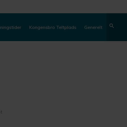
Søg
ningstider
Kongensbro Teltplads
Generelt
st