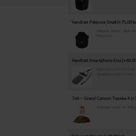
Vandtæt Pakpose Small (+
75,00
kr
Volume: 6 liter – Størr
Polyester
Vandtæt Smartphone Etui (+
60,0
Størrelse 22,5×11,5cm. T
Vandtæt ned til 1 meter.
Telt – Grand Canyon Topeka 4 (+
Antal personer: 4 – Klik p