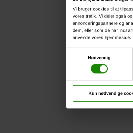
Vi bruger cookies til at tilpas
vores trafik. Vi deler også o
annonceringspartnere og anal
dem, eller som de har indsaml
anvende vores hjemmeside.
Samtykkevalg
Nødvendig
Kun nødvendige cook