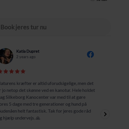
Book jeres tur nu
Katia Dupret
2 years ago
aturens kræfter er altid uforudsigelige, men det
Vi har 
r jo netop det skønne ved en kanotur. Hele holdet
hjælpso
ag Silkeborg Kanocenter var med til at gøre
ores 5 dage med tre generationer og hund på
udenåen helt fantastisk. Tak for jeres gode råd
g hjælp undervejs. 🙏