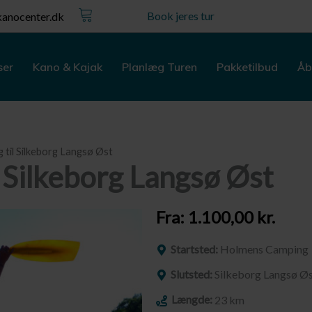
Kurv
Book jeres tur
anocenter.dk
ser
Kano & Kajak
Planlæg Turen
Pakketilbud
Åb
til Silkeborg Langsø Øst
 Silkeborg Langsø Øst
Fra:
1.100,00
kr.
Startsted:
Holmens Camping
Slutsted:
Silkeborg Langsø Ø
Længde:
23 km