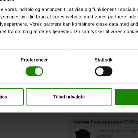
Hvis I
ikke
kender deltagernes vægt på n
udfyldt ovenstående omkring redningsvest
se vores indhold og annoncer, til at vise dig funktioner til sociale
Vestestørrelser være indsendt til os sen
plysninger om din brug af vores website med vores partnere inden
ysepartnere. Vores partnere kan kombinere disse data med andr
et fra din brug af deres tjenester. Du samtykker til vores cookie
Afgangstidspunkt
*
Forventet afgangstidspunkt fra
Præferencer
Statistik
Ekstraudstyr
Bagagetønde med låg leje (+
50,0
Kapacitet: 60 liter – Mål
ies
Tillad udvalgte
Vandtæt Pakpose Large (+
95,00
k
Volumen: 36 liter – Stø
Polyester