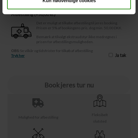
Kun nødvendige cookies
Afbestilling (
50,00 kr.
)
Det er muligt at tilkøbe afbestiling til jeres booking.
Prisen er 5% af bookingens pris, dog min. 50,00 DKK.
Bemærk at tilvalgt ekstraudstyr ikke medregnes i
prisen for afbestillingsmuligheden.
OBS:
Se vilkår og tidsfrister for tilkøb af afbestilling
Ja tak
Tryk her
Book jeres tur nu
Fleksibelt
Mulighed for afbestilling
slutsted