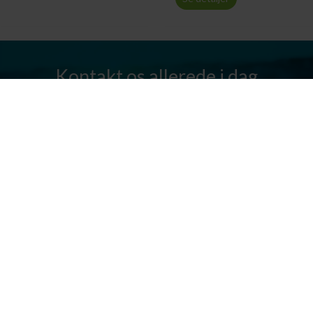
Kontakt os allerede i dag
Har I spørgsmål? Vi står altid klar til at hjælpe jer. Send os en mail
eller ring til os.
Kontakt os
Silkeborg Kanocenter
Østergade 36, 8600 Silkeborg
Tlf: +45 86 80 30 03
info@silkeborgkanocenter.dk
CVR nr.: 26469988