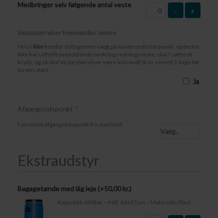
Medbringer selv følgende antal veste
-
+
Vestestørrelser fremsendes senere
Hvis I
ikke
kender deltagernes vægt på nuværende tidspunkt, og derfor
ikke har udfyldt ovenstående omkring redningsveste, skal I sætte et
kryds, og så skal Vestestørrelser være indsendt til os senest 3 dage før
turens start
Ja
Afgangstidspunkt
*
Forventet afgangstidspunkt fra startsted
Ekstraudstyr
Bagagetønde med låg leje (+
50,00
kr.
)
Kapacitet: 60 liter – Mål: 63x37cm – Materiale: Plast