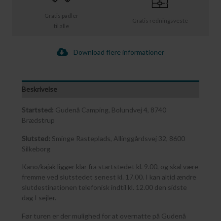
Gratis padler
Gratis redningsveste
til alle
Download flere informationer
Beskrivelse
Startsted:
Gudenå Camping, Bolundvej 4, 8740
Brædstrup
Slutsted:
Sminge Rasteplads, Allinggårdsvej 32, 8600
Silkeborg
Kano/kajak ligger klar fra startstedet kl. 9.00, og skal være
fremme ved slutstedet senest kl. 17.00. I kan altid ændre
slutdestinationen telefonisk indtil kl. 12.00 den sidste
dag I sejler.
Før turen er der mulighed for at overnatte på Gudenå