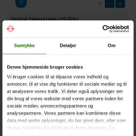
-
+
Vandtæt Pakpose Large (+
95,00
kr.
)
Volumen: 36 liter – Størrelse: 30x30x61cm. –
Materiale: -100% Polyester
-
+
Samtykke
Detaljer
Om
Vandtæt Pakpose Small (+
75,00
kr.
)
Denne hjemmeside bruger cookies
Volume: 6 liter – Størrelse: 18x18x35cm. – Materiale:
100% Polyester
Vi bruger cookies til at tilpasse vores indhold og
annoncer, til at vise dig funktioner til sociale medier og til
-
+
at analysere vores trafik. Vi deler også oplysninger om
din brug af vores website med vores partnere inden for
Vandtæt Smartphone Etui (+
60,00
kr.
)
sociale medier, annonceringspartnere og
Størrelse 22,5×11,5cm. Telefonen kan betjenes når
analysepartnere. Vores partnere kan kombinere disse
den er i etuiet. Vandtæt ned til 1 meter.
data med andre oplysninger, du har givet dem, eller som
de har indsamlet fra din brug af deres tjenester. Du
-
+
samtykker til vores cookies, hvis du fortsætter med at