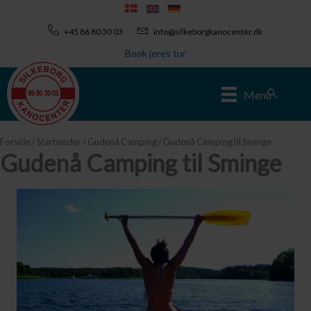
Gå
til
+45 86 80 30 03
info@silkeborgkanocenter.dk
indholdet
Book jeres tur
Søg
Menu
Forside
/
Startsteder
/
Gudenå Camping
/ Gudenå Camping til Sminge
Gudenå Camping til Sminge