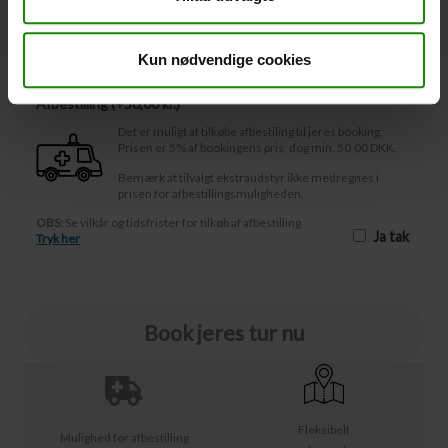
Afbestilling
Kun nødvendige cookies
Afbestilling (
50,00 kr.
)
Det er muligt at tilkøbe afbestiling til jeres booking.
Prisen er 5% af bookingens pris, dog min. 50,00 DKK.
Bemærk at tilvalgt ekstraudstyr ikke medregnes i
prisen for afbestillingsmuligheden.
OBS:
Se vilkår og tidsfrister for tilkøb af afbestilling
Ja tak
Tryk her
Book jeres tur nu
Fleksibelt
Mulighed for afbestilling