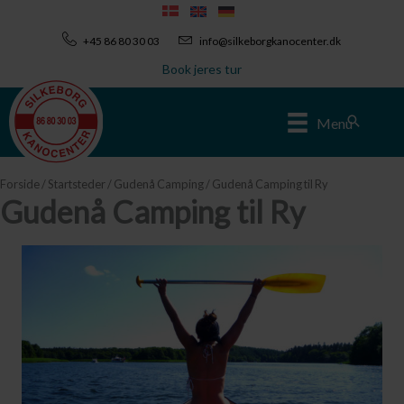
Gå
til
+45 86 80 30 03
info@silkeborgkanocenter.dk
indholdet
Book jeres tur
Søg
Menu
Forside
/
Startsteder
/
Gudenå Camping
/ Gudenå Camping til Ry
Gudenå Camping til Ry