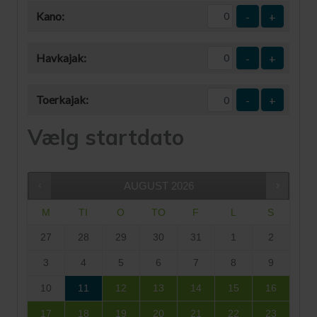
Kano:
-
+
Havkajak:
-
+
Toerkajak:
-
+
Vælg startdato
AUGUST
2026
M
TI
O
TO
F
L
S
27
28
29
30
31
1
2
3
4
5
6
7
8
9
10
11
12
13
14
15
16
17
18
19
20
21
22
23