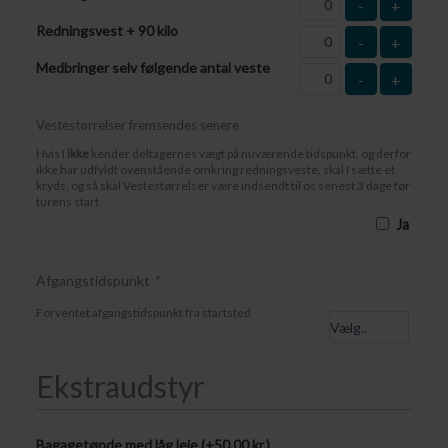
-
+
Redningsvest + 90 kilo
-
+
Medbringer selv følgende antal veste
-
+
Vestestørrelser fremsendes senere
Hvis I
ikke
kender deltagernes vægt på nuværende tidspunkt, og derfor
ikke har udfyldt ovenstående omkring redningsveste, skal I sætte et
kryds, og så skal Vestestørrelser være indsendt til os senest 3 dage før
turens start
Ja
Afgangstidspunkt
*
Forventet afgangstidspunkt fra startsted
Ekstraudstyr
Bagagetønde med låg leje (+
50,00
kr.
)