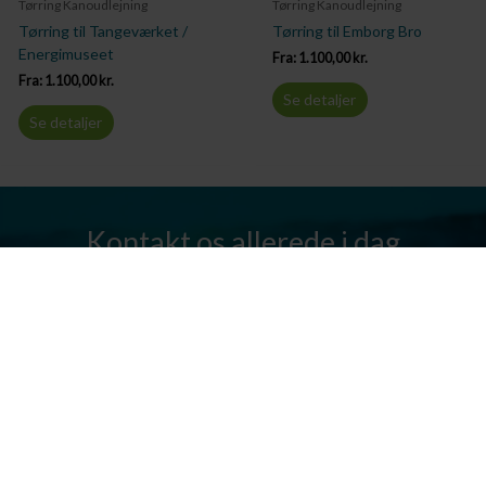
Tørring Kanoudlejning
Tørring Kanoudlejning
Tørring til Tangeværket /
Tørring til Emborg Bro
Energimuseet
Fra:
1.100,00
kr.
Fra:
1.100,00
kr.
Se detaljer
Se detaljer
Kontakt os allerede i dag
Har I spørgsmål? Vi står altid klar til at hjælpe jer. Send os en mail
eller ring til os.
Kontakt os
Silkeborg Kanocenter
Østergade 36, 8600 Silkeborg
Tlf: +45 86 80 30 03