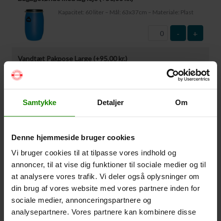
Kapacitet: 60 liter – Mål: 63x37cm – Materiale: Plast
-
+
Vandtæt Pakpose Large (+
95,00
kr.
)
Volumen: 36 liter – Størrelse: 30x30x61cm. –
Materiale: -100% Polyester
-
+
Samtykke
Detaljer
Om
Vandtæt Pakpose Small (+
75,00
kr.
)
Denne hjemmeside bruger cookies
Volume: 6 liter – Størrelse: 18x18x35cm. – Materiale:
100% Polyester
Vi bruger cookies til at tilpasse vores indhold og
annoncer, til at vise dig funktioner til sociale medier og til
-
+
at analysere vores trafik. Vi deler også oplysninger om
din brug af vores website med vores partnere inden for
Vandtæt Smartphone Etui (+
60,00
kr.
)
sociale medier, annonceringspartnere og
Størrelse 22,5×11,5cm. Telefonen kan betjenes når
analysepartnere. Vores partnere kan kombinere disse
den er i etuiet. Vandtæt ned til 1 meter.