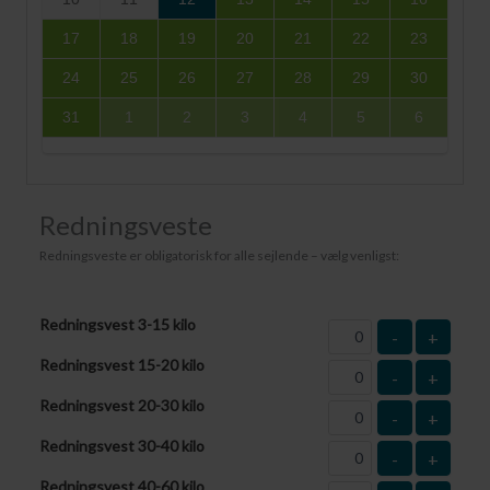
17
18
19
20
21
22
23
24
25
26
27
28
29
30
31
1
2
3
4
5
6
Redningsveste
Redningsveste er obligatorisk for alle sejlende – vælg venligst:
Redningsvest 3-15 kilo
-
+
Redningsvest 15-20 kilo
-
+
Redningsvest 20-30 kilo
-
+
Redningsvest 30-40 kilo
-
+
Redningsvest 40-60 kilo