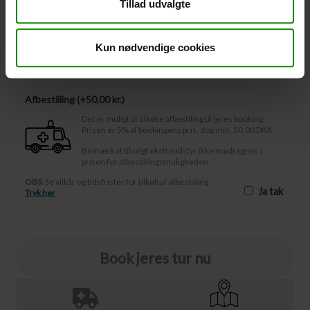
Tillad udvalgte
-
+
Kun nødvendige cookies
Afbestilling
Afbestilling (
50,00 kr.
)
Det er muligt at tilkøbe afbestiling til jeres booking.
Prisen er 5% af bookingens pris, dog min. 50,00 DKK.
Bemærk at tilvalgt ekstraudstyr ikke medregnes i
prisen for afbestillingsmuligheden.
OBS:
Se vilkår og tidsfrister for tilkøb af afbestilling
Ja tak
Tryk her
Book jeres tur nu