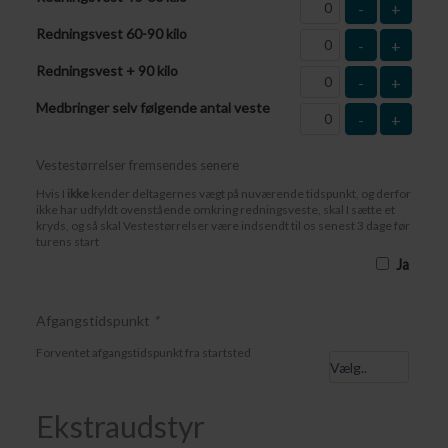
-
+
Redningsvest 60-90 kilo
-
+
Redningsvest + 90 kilo
-
+
Medbringer selv følgende antal veste
-
+
Vestestørrelser fremsendes senere
Hvis I
ikke
kender deltagernes vægt på nuværende tidspunkt, og derfor
ikke har udfyldt ovenstående omkring redningsveste, skal I sætte et
kryds, og så skal Vestestørrelser være indsendt til os senest 3 dage før
turens start
Ja
Afgangstidspunkt
*
Forventet afgangstidspunkt fra startsted
Ekstraudstyr