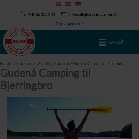
Gå
til
+45 86 80 30 03
info@silkeborgkanocenter.dk
indholdet
Book jeres tur
Søg
Menu
Forside
/
Startsteder
/
Gudenå Camping
/ Gudenå Camping til Bjerringbro
Gudenå Camping til
Bjerringbro