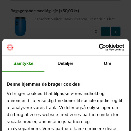
Bagagetønde med låg leje (+
50,00
kr.
)
Kapacitet: 60 liter – Mål: 63x37cm – Materiale: Plast
-
+
Vandtæt Pakpose Large (+
95,00
kr.
)
Volumen: 36 liter – Størrelse: 30x30x61cm. –
Materiale: -100% Polyester
Samtykke
Detaljer
Om
-
+
Denne hjemmeside bruger cookies
Vandtæt Pakpose Small (+
75,00
kr.
)
Vi bruger cookies til at tilpasse vores indhold og
Volume: 6 liter – Størrelse: 18x18x35cm. – Materiale:
100% Polyester
annoncer, til at vise dig funktioner til sociale medier og til
at analysere vores trafik. Vi deler også oplysninger om
-
+
din brug af vores website med vores partnere inden for
sociale medier, annonceringspartnere og
Vandtæt Smartphone Etui (+
60,00
kr.
)
analysepartnere. Vores partnere kan kombinere disse