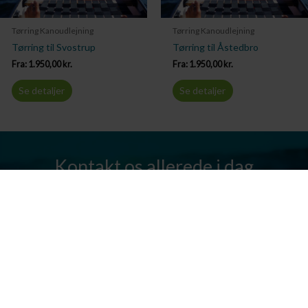
Tørring Kanoudlejning
Tørring Kanoudlejning
Tørring til Svostrup
Tørring til Åstedbro
Fra:
1.950,00
kr.
Fra:
1.950,00
kr.
Se detaljer
Se detaljer
Kontakt os allerede i dag
Har I spørgsmål? Vi står altid klar til at hjælpe jer. Send os en mail
eller ring til os.
Kontakt os
Silkeborg Kanocenter
Østergade 36, 8600 Silkeborg