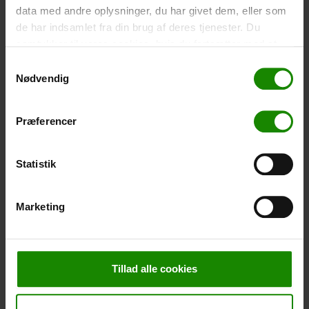
Størrelse 22,5×11,5cm. Telefonen kan betjenes når
data med andre oplysninger, du har givet dem, eller som
den er i etuiet. Vandtæt ned til 1 meter.
de har indsamlet fra din brug af deres tjenester. Du
samtykker til vores cookies, hvis du fortsætter med at
-
+
anvende vores hjemmeside.
Samtykkevalg
Nødvendig
Telt – Grand Canyon Topeka 4 (+
750,00
kr.
)
Antal personer: 4 – Klik på billedet for at se størrelse på
teltet.
Præferencer
-
+
Statistik
Fiskenet til børn (+
30,00
kr.
)
Teleskopstang 52-129cm. Cm. Ø30 – Der kan ikke
Marketing
bookes i en bestemt farve.
-
+
Tillad alle cookies
Regnponcho (+
20,00
kr.
)
Vandtæt, letvægtsmateriale, onesize – Der kan ikke
bookes i en bestemt farve.