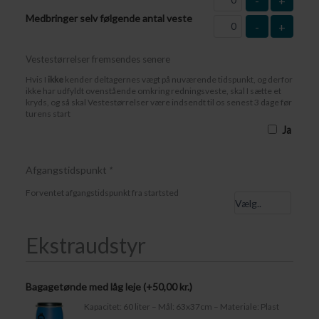
-
+
Medbringer selv følgende antal veste
-
+
Vestestørrelser fremsendes senere
Hvis I
ikke
kender deltagernes vægt på nuværende tidspunkt, og derfor
ikke har udfyldt ovenstående omkring redningsveste, skal I sætte et
kryds, og så skal Vestestørrelser være indsendt til os senest 3 dage før
turens start
Ja
Afgangstidspunkt
*
Forventet afgangstidspunkt fra startsted
Ekstraudstyr
Bagagetønde med låg leje (+
50,00
kr.
)
Kapacitet: 60 liter – Mål: 63x37cm – Materiale: Plast