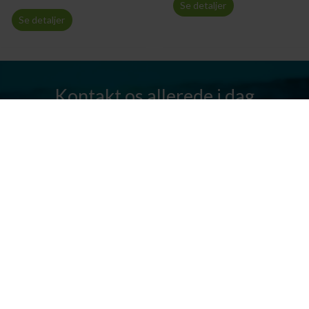
Se detaljer
Se detaljer
Kontakt os allerede i dag
Har I spørgsmål? Vi står altid klar til at hjælpe jer. Send os en mail
eller ring til os.
Kontakt os
Silkeborg Kanocenter
Østergade 36, 8600 Silkeborg
Tlf: +45 86 80 30 03
info@silkeborgkanocenter.dk
CVR nr.: 26469988