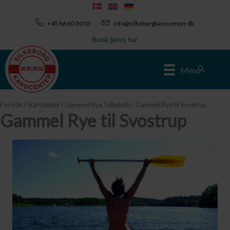
Gå
til
+45 86 80 30 03
info@silkeborgkanocenter.dk
indholdet
Book jeres tur
Søg
Menu
Forside
/
Startsteder
/
Gammel Rye Teltplads
/ Gammel Rye til Svostrup
Gammel Rye til Svostrup