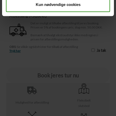
Afbestilling
Kun nødvendige cookies
Afbestilling (
50,00 kr.
)
Det er muligt at tilkøbe afbestiling til jeres booking.
Prisen er 5% af bookingens pris, dog min. 50,00 DKK.
Bemærk at tilvalgt ekstraudstyr ikke medregnes i
prisen for afbestillingsmuligheden.
OBS:
Se vilkår og tidsfrister for tilkøb af afbestilling
Ja tak
Tryk her
Book jeres tur nu
Fleksibelt
Mulighed for afbestilling
slutsted