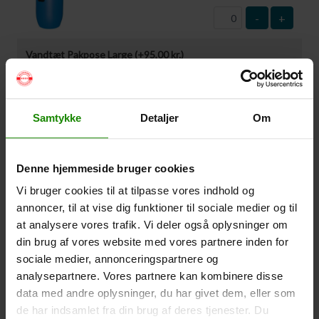
-
+
Vandtæt Pakpose Large (+
95,00
kr.
)
Volumen: 36 liter – Størrelse: 30x30x61cm. –
Materiale: -100% Polyester
-
+
Samtykke
Detaljer
Om
Vandtæt Pakpose Small (+
75,00
kr.
)
Denne hjemmeside bruger cookies
Volume: 6 liter – Størrelse: 18x18x35cm. – Materiale:
100% Polyester
Vi bruger cookies til at tilpasse vores indhold og
annoncer, til at vise dig funktioner til sociale medier og til
-
+
at analysere vores trafik. Vi deler også oplysninger om
din brug af vores website med vores partnere inden for
Vandtæt Smartphone Etui (+
60,00
kr.
)
sociale medier, annonceringspartnere og
Størrelse 22,5×11,5cm. Telefonen kan betjenes når
analysepartnere. Vores partnere kan kombinere disse
den er i etuiet. Vandtæt ned til 1 meter.
data med andre oplysninger, du har givet dem, eller som
de har indsamlet fra din brug af deres tjenester. Du
-
+