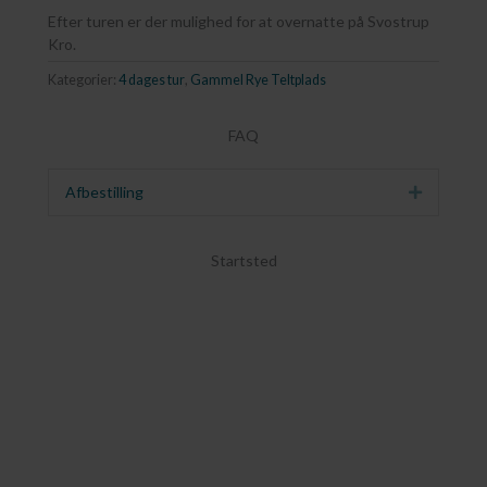
Efter turen er der mulighed for at overnatte på Svostrup
Kro.
Kategorier:
4 dages tur
,
Gammel Rye Teltplads
FAQ
Afbestilling
Udvid
Startsted