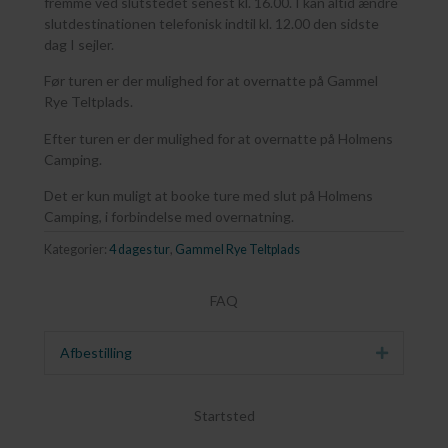
fremme ved slutstedet senest kl. 16.00. I kan altid ændre
slutdestinationen telefonisk indtil kl. 12.00 den sidste
dag I sejler.
Før turen er der mulighed for at overnatte på Gammel
Rye Teltplads.
Efter turen er der mulighed for at overnatte på Holmens
Camping.
Det er kun muligt at booke ture med slut på Holmens
Camping, i forbindelse med overnatning.
Kategorier:
4 dages tur
,
Gammel Rye Teltplads
FAQ
Afbestilling
Udvid
Startsted