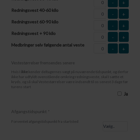
-
+
Redningsvest 40-60 kilo
-
+
Redningsvest 60-90 kilo
-
+
Redningsvest + 90 kilo
-
+
Medbringer selv følgende antal veste
-
+
Vestestørrelser fremsendes senere
Hvis I
ikke
kender deltagernes vægt på nuværende tidspunkt, og derfor
ikke har udfyldt ovenstående omkring redningsveste, skal I sætte et
kryds, og så skal Vestestørrelser være indsendt til os senest 3 dage før
turens start
Ja
Afgangstidspunkt
*
Forventet afgangstidspunkt fra startsted