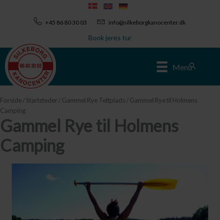
Gå
til
+45 86 80 30 03
info@silkeborgkanocenter.dk
indholdet
Book jeres tur
Søg
Menu
Forside
/
Startsteder
/
Gammel Rye Teltplads
/ Gammel Rye til Holmens
Camping
Gammel Rye til Holmens
Camping