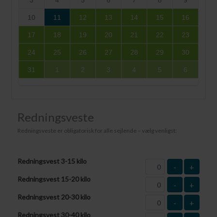
10
11
12
13
14
15
16
17
18
19
20
21
22
23
24
25
26
27
28
29
30
31
1
2
3
4
5
6
Redningsveste
Redningsveste er obligatorisk for alle sejlende – vælg venligst:
Redningsvest 3-15 kilo
-
+
Redningsvest 15-20 kilo
-
+
Redningsvest 20-30 kilo
-
+
Redningsvest 30-40 kilo