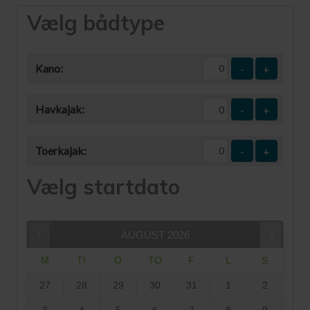
Vælg bådtype
Kano:
-
+
Havkajak:
-
+
Toerkajak:
-
+
Vælg startdato
AUGUST
2026
M
TI
O
TO
F
L
S
27
28
29
30
31
1
2
3
4
5
6
7
8
9