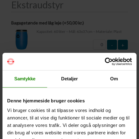
Ekstraudstyr
Bagagetønde med låg leje (+
50,00
kr.
)
Kapacitet: 60 liter – Mål: 63x37cm – Materiale: Plast
-
+
Vandtæt Pakpose Large (+
95,00
kr.
)
Volumen: 36 liter – Størrelse: 30x30x61cm. –
Materiale: -100% Polyester
Samtykke
Detaljer
Om
-
+
Denne hjemmeside bruger cookies
Vandtæt Pakpose Small (+
75,00
kr.
)
Vi bruger cookies til at tilpasse vores indhold og
Volume: 6 liter – Størrelse: 18x18x35cm. – Materiale:
100% Polyester
annoncer, til at vise dig funktioner til sociale medier og til
at analysere vores trafik. Vi deler også oplysninger om
-
+
din brug af vores website med vores partnere inden for