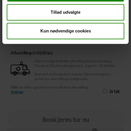
Vandtæt, letvægtsmateriale, onesize – Der kan ikke
bookes i en bestemt farve.
Tillad udvalgte
-
+
Kun nødvendige cookies
Afbestilling
Afbestilling (
50,00 kr.
)
Det er muligt at tilkøbe afbestiling til jeres booking.
Prisen er 5% af bookingens pris, dog min. 50,00 DKK.
Bemærk at tilvalgt ekstraudstyr ikke medregnes i
prisen for afbestillingsmuligheden.
OBS:
Se vilkår og tidsfrister for tilkøb af afbestilling
Ja tak
Tryk her
Book jeres tur nu