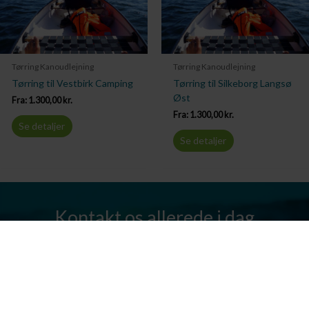
Tørring Kanoudlejning
Tørring Kanoudlejning
Tørring til Vestbirk Camping
Tørring til Silkeborg Langsø
Øst
Fra:
1.300,00
kr.
Fra:
1.300,00
kr.
Se detaljer
Se detaljer
Kontakt os allerede i dag
Har I spørgsmål? Vi står altid klar til at hjælpe jer. Send os en mail
eller ring til os.
Kontakt os