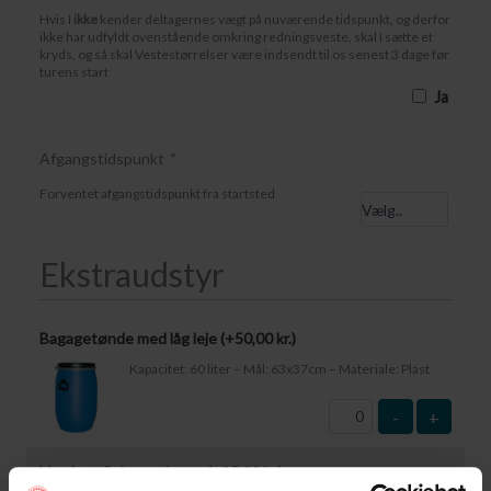
Hvis I
ikke
kender deltagernes vægt på nuværende tidspunkt, og derfor
ikke har udfyldt ovenstående omkring redningsveste, skal I sætte et
kryds, og så skal Vestestørrelser være indsendt til os senest 3 dage før
turens start
Ja
Afgangstidspunkt
*
Forventet afgangstidspunkt fra startsted
Ekstraudstyr
Bagagetønde med låg leje (+
50,00
kr.
)
Kapacitet: 60 liter – Mål: 63x37cm – Materiale: Plast
-
+
Vandtæt Pakpose Large (+
95,00
kr.
)