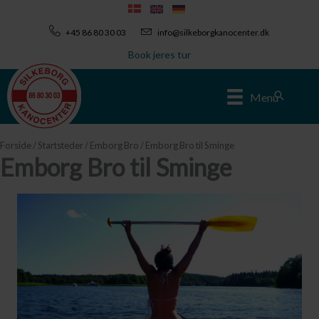
Gå
til
+45 86 80 30 03
info@silkeborgkanocenter.dk
indholdet
Book jeres tur
Søg
Menu
Forside
/
Startsteder
/
Emborg Bro
/ Emborg Bro til Sminge
Emborg Bro til Sminge