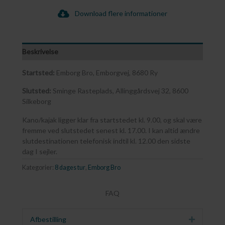
Download flere informationer
Beskrivelse
Startsted:
Emborg Bro, Emborgvej, 8680 Ry
Slutsted:
Sminge Rasteplads, Allinggårdsvej 32, 8600
Silkeborg
Kano/kajak ligger klar fra startstedet kl. 9.00, og skal være
fremme ved slutstedet senest kl. 17.00. I kan altid ændre
slutdestinationen telefonisk indtil kl. 12.00 den sidste
dag I sejler.
Kategorier:
8 dages tur
,
Emborg Bro
FAQ
Afbestilling
Udvid