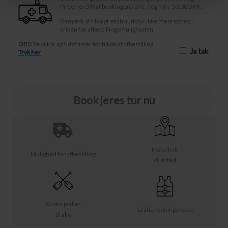
Prisen er 5% af bookingens pris, dog min. 50,00 DKK.
Bemærk at tilvalgt ekstraudstyr ikke medregnes i
prisen for afbestillingsmuligheden.
OBS:
Se vilkår og tidsfrister for tilkøb af afbestilling
Ja tak
Tryk her
Book jeres tur nu
Fleksibelt
Mulighed for afbestilling
slutsted
Gratis padler
Gratis redningsveste
til alle