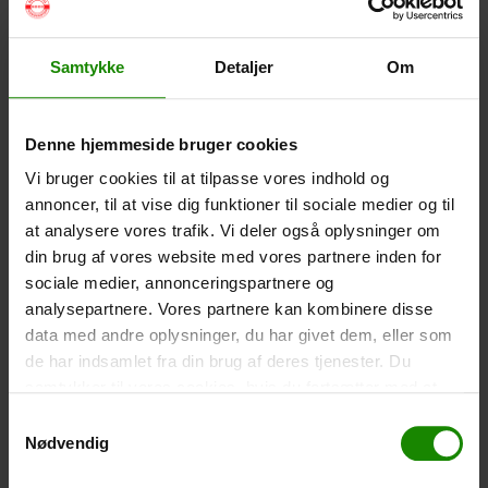
Volumen: 36 liter – Størrelse: 30x30x61cm. –
Materiale: -100% Polyester
Samtykke
Detaljer
Om
-
+
Vandtæt Pakpose Small (+
75,00
kr.
)
Denne hjemmeside bruger cookies
Volume: 6 liter – Størrelse: 18x18x35cm. – Materiale:
Vi bruger cookies til at tilpasse vores indhold og
100% Polyester
annoncer, til at vise dig funktioner til sociale medier og til
-
+
at analysere vores trafik. Vi deler også oplysninger om
din brug af vores website med vores partnere inden for
Vandtæt Smartphone Etui (+
60,00
kr.
)
sociale medier, annonceringspartnere og
analysepartnere. Vores partnere kan kombinere disse
Størrelse 22,5×11,5cm. Telefonen kan betjenes når
den er i etuiet. Vandtæt ned til 1 meter.
data med andre oplysninger, du har givet dem, eller som
de har indsamlet fra din brug af deres tjenester. Du
-
+
samtykker til vores cookies, hvis du fortsætter med at
anvende vores hjemmeside.
Samtykkevalg
Telt – Grand Canyon Topeka 4 (+
750,00
kr.
)
Nødvendig
Antal personer: 4 – Klik på billedet for at se størrelse på
teltet.