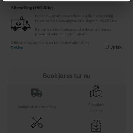
Afbestilling (
50,00 kr.
)
Det er muligt at tilkøbe afbestiling til jeres booking.
Prisen er 5% af bookingens pris, dog min. 50,00 DKK.
Bemærk at tilvalgt ekstraudstyr ikke medregnes i
prisen for afbestillingsmuligheden.
OBS:
Se vilkår og tidsfrister for tilkøb af afbestilling
Ja tak
Tryk her
Book jeres tur nu
Fleksibelt
Mulighed for afbestilling
slutsted