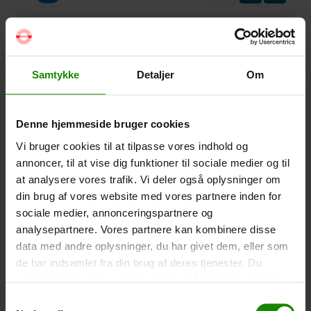
Vandtæt Pakpose Large (+
95,00
kr.
)
Volumen: 36 liter – Størrelse: 30x30x61cm. –
Materiale: -100% Polyester
Samtykke
Detaljer
Om
-
+
Vandtæt Pakpose Small (+
75,00
kr.
)
Denne hjemmeside bruger cookies
Volume: 6 liter – Størrelse: 18x18x35cm. – Materiale:
Vi bruger cookies til at tilpasse vores indhold og
100% Polyester
annoncer, til at vise dig funktioner til sociale medier og til
at analysere vores trafik. Vi deler også oplysninger om
-
+
din brug af vores website med vores partnere inden for
sociale medier, annonceringspartnere og
Vandtæt Smartphone Etui (+
60,00
kr.
)
analysepartnere. Vores partnere kan kombinere disse
Størrelse 22,5×11,5cm. Telefonen kan betjenes når
data med andre oplysninger, du har givet dem, eller som
den er i etuiet. Vandtæt ned til 1 meter.
de har indsamlet fra din brug af deres tjenester. Du
-
+
samtykker til vores cookies, hvis du fortsætter med at
anvende vores hjemmeside.
Samtykkevalg