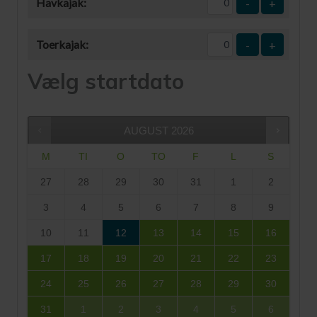
Havkajak:
-
+
Toerkajak:
-
+
Vælg startdato
AUGUST
2026
M
TI
O
TO
F
L
S
27
28
29
30
31
1
2
3
4
5
6
7
8
9
10
11
12
13
14
15
16
17
18
19
20
21
22
23
24
25
26
27
28
29
30
31
1
2
3
4
5
6