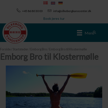
Gå
til
+45 86 80 30 03
info@silkeborgkanocenter.dk
indholdet
Book jeres tur
Søg
Menu
Forside
/
Startsteder
/
Emborg Bro
/ Emborg Bro til Klostermølle
Emborg Bro til Klostermølle