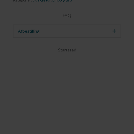
Kategorier:
9 dages tur
,
Emborg Bro
FAQ
Afbestilling
Udvid
Startsted