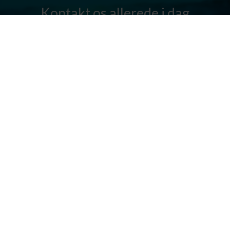
Kontakt os allerede i dag
Har I spørgsmål? Vi står altid klar til at hjælpe jer. Send os en mail
eller ring til os.
Kontakt os
Silkeborg Kanocenter
Østergade 36, 8600 Silkeborg
Tlf: +45 86 80 30 03
info@silkeborgkanocenter.dk
CVR nr.: 26469988
Kort over Gudenåen
Se detaljeret kort over Gudenåen.