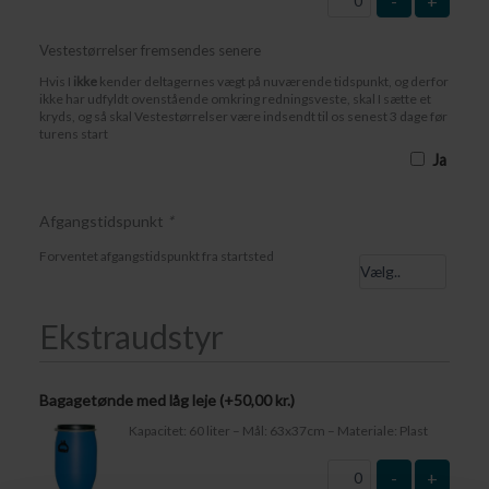
-
+
Vestestørrelser fremsendes senere
Hvis I
ikke
kender deltagernes vægt på nuværende tidspunkt, og derfor
ikke har udfyldt ovenstående omkring redningsveste, skal I sætte et
kryds, og så skal Vestestørrelser være indsendt til os senest 3 dage før
turens start
Ja
Afgangstidspunkt
*
Forventet afgangstidspunkt fra startsted
Ekstraudstyr
Bagagetønde med låg leje (+
50,00
kr.
)
Kapacitet: 60 liter – Mål: 63x37cm – Materiale: Plast
-
+