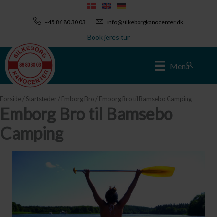
Gå
til
+45 86 80 30 03
info@silkeborgkanocenter.dk
indholdet
Book jeres tur
Søg
Menu
Forside
/
Startsteder
/
Emborg Bro
/ Emborg Bro til Bamsebo Camping
Emborg Bro til Bamsebo
Camping