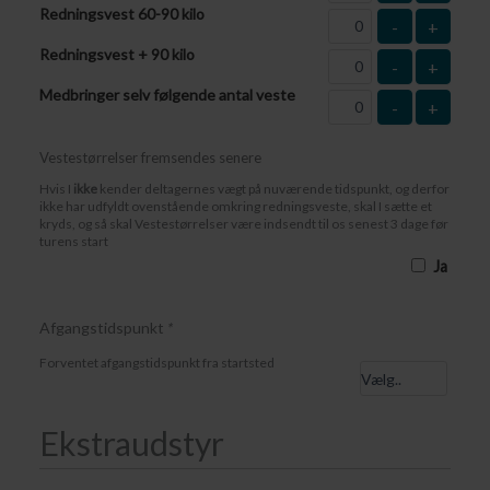
Redningsvest 60-90 kilo
-
+
Redningsvest + 90 kilo
-
+
Medbringer selv følgende antal veste
-
+
Vestestørrelser fremsendes senere
Hvis I
ikke
kender deltagernes vægt på nuværende tidspunkt, og derfor
ikke har udfyldt ovenstående omkring redningsveste, skal I sætte et
kryds, og så skal Vestestørrelser være indsendt til os senest 3 dage før
turens start
Ja
Afgangstidspunkt
*
Forventet afgangstidspunkt fra startsted
Ekstraudstyr