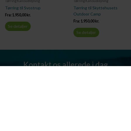
Tørring Kanoudlejning
Tørring Kanoudlejning
Tørring til Svostrup
Tørring til Skyttehusets
Outdoor Camp
Fra:
1.950,00
kr.
Fra:
1.950,00
kr.
Se detaljer
Se detaljer
Kontakt os allerede i dag
Har I spørgsmål? Vi står altid klar til at hjælpe jer. Send os en mail
eller ring til os.
Kontakt os
Silkeborg Kanocenter
Østergade 36, 8600 Silkeborg
Tlf: +45 86 80 30 03