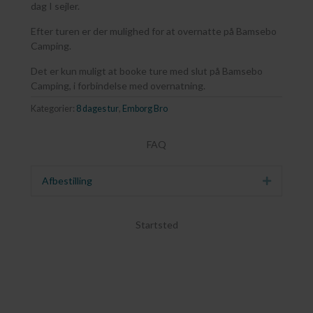
dag I sejler.
Efter turen er der mulighed for at overnatte på Bamsebo
Camping.
Det er kun muligt at booke ture med slut på Bamsebo
Camping, i forbindelse med overnatning.
Kategorier:
8 dages tur
,
Emborg Bro
FAQ
Afbestilling
Udvid
Startsted