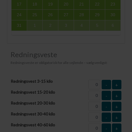
17
18
19
20
21
22
23
24
25
26
27
28
29
30
31
1
2
3
4
5
6
Redningsveste
Redningsveste er obligatorisk for alle sejlende – vælg venligst:
Redningsvest 3-15 kilo
-
+
Redningsvest 15-20 kilo
-
+
Redningsvest 20-30 kilo
-
+
Redningsvest 30-40 kilo
-
+
Redningsvest 40-60 kilo
-
+