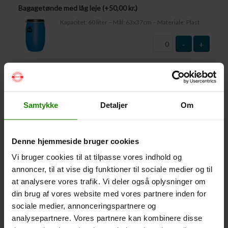
Bagagetønde med låg leje (+
50,00
kr.
)
Kapacitet: 60 liter – Mål: 63x37cm – Materiale: Plast
-
+
Vandtæt Pakpose Large (+
95,00
kr.
)
Volumen: 36 liter – Størrelse: 30x30x61cm. –
Materiale: -100% Polyester
Samtykke
Detaljer
Om
-
+
Vandtæt Pakpose Small (+
75,00
kr.
)
Denne hjemmeside bruger cookies
Volume: 6 liter – Størrelse: 18x18x35cm. – Materiale:
Vi bruger cookies til at tilpasse vores indhold og
100% Polyester
annoncer, til at vise dig funktioner til sociale medier og til
at analysere vores trafik. Vi deler også oplysninger om
-
+
din brug af vores website med vores partnere inden for
sociale medier, annonceringspartnere og
Vandtæt Smartphone Etui (+
60,00
kr.
)
analysepartnere. Vores partnere kan kombinere disse
Størrelse 22,5×11,5cm. Telefonen kan betjenes når