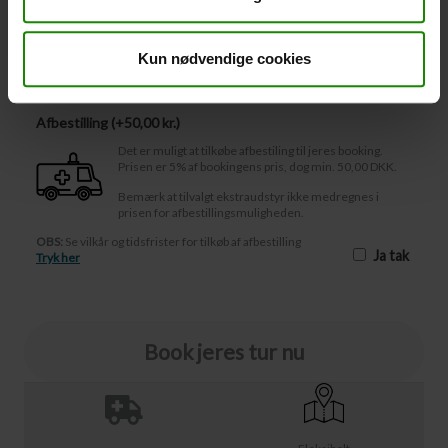
-
+
Afbestilling
Kun nødvendige cookies
Afbestilling (
50,00 kr.
)
Det er muligt at tilkøbe afbestiling til jeres booking.
Prisen er 5% af bookingens pris, dog min. 50,00 DKK.
Bemærk at tilvalgt ekstraudstyr ikke medregnes i
prisen for afbestillingsmuligheden.
OBS:
Se vilkår og tidsfrister for tilkøb af afbestilling
Ja tak
Tryk her
Book jeres tur nu