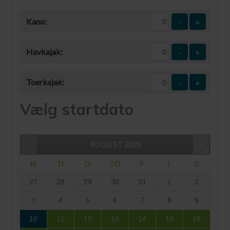
Kano:
-
+
Havkajak:
-
+
Toerkajak:
-
+
Vælg startdato
AUGUST
2026
M
TI
O
TO
F
L
S
27
28
29
30
31
1
2
3
4
5
6
7
8
9
10
11
12
13
14
15
16