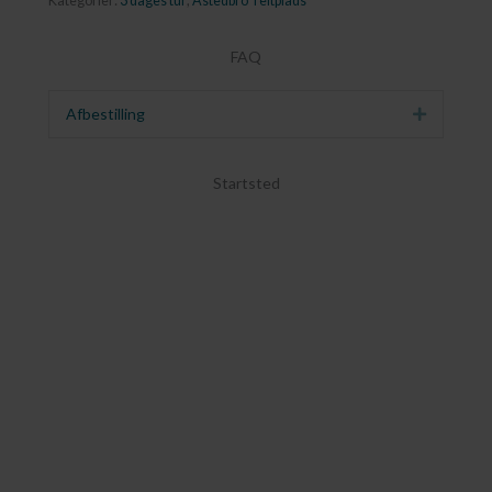
Kategorier:
3 dages tur
,
Åstedbro Teltplads
FAQ
Afbestilling
Udvid
Startsted