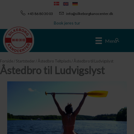
Gå
til
+45 86 80 30 03
info@silkeborgkanocenter.dk
indholdet
Book jeres tur
Søg
Menu
Forside
/
Startsteder
/
Åstedbro Teltplads
/ Åstedbro til Ludvigslyst
Åstedbro til Ludvigslyst