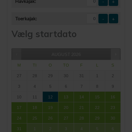
Havkajak:
-
+
Toerkajak:
-
+
Vælg startdato
AUGUST
2026
M
TI
O
TO
F
L
S
27
28
29
30
31
1
2
3
4
5
6
7
8
9
10
11
12
13
14
15
16
17
18
19
20
21
22
23
24
25
26
27
28
29
30
31
1
2
3
4
5
6