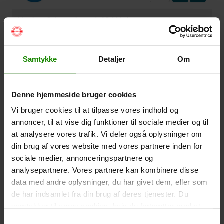
Vandtæt Pakpose Large (+
95,00
kr.
)
Volumen: 36 liter – Størrelse: 30x30x61cm. –
Materiale: -100% Polyester
Samtykke
Detaljer
Om
-
+
Vandtæt Pakpose Small (+
75,00
kr.
)
Denne hjemmeside bruger cookies
Volume: 6 liter – Størrelse: 18x18x35cm. – Materiale:
Vi bruger cookies til at tilpasse vores indhold og
100% Polyester
annoncer, til at vise dig funktioner til sociale medier og til
-
+
at analysere vores trafik. Vi deler også oplysninger om
din brug af vores website med vores partnere inden for
Vandtæt Smartphone Etui (+
60,00
kr.
)
sociale medier, annonceringspartnere og
analysepartnere. Vores partnere kan kombinere disse
Størrelse 22,5×11,5cm. Telefonen kan betjenes når
den er i etuiet. Vandtæt ned til 1 meter.
data med andre oplysninger, du har givet dem, eller som
de har indsamlet fra din brug af deres tjenester. Du
-
+
samtykker til vores cookies, hvis du fortsætter med at
anvende vores hjemmeside.
Samtykkevalg