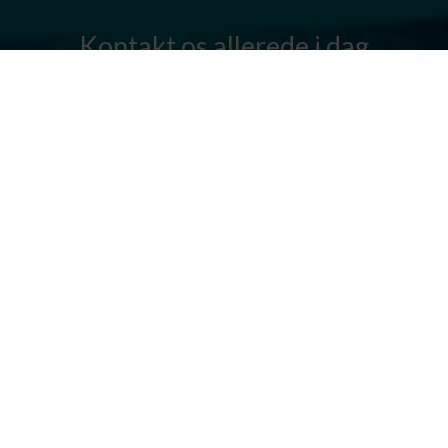
Kontakt os allerede i dag
Har I spørgsmål? Vi står altid klar til at hjælpe jer. Send os en mail
eller ring til os.
Kontakt os
Silkeborg Kanocenter
Østergade 36, 8600 Silkeborg
Tlf: +45 86 80 30 03
info@silkeborgkanocenter.dk
CVR nr.: 26469988
Kort over Gudenåen