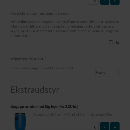
-
+
Vestestørrelser fremsendes senere
Hvis I
ikke
kender deltagernes vægt på nuværende tidspunkt, og derfor
ikke har udfyldt ovenstående omkring redningsveste, skal I sætte et
kryds, og så skal Vestestørrelser være indsendt til os senest 3 dage før
turens start
Ja
Afgangstidspunkt
*
Forventet afgangstidspunkt fra startsted
Ekstraudstyr
Bagagetønde med låg leje (+
50,00
kr.
)
Kapacitet: 60 liter – Mål: 63x37cm – Materiale: Plast
-
+