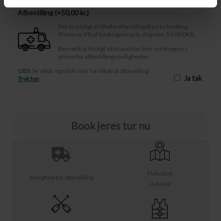
Afbestilling (
50,00 kr.
)
Det er muligt at tilkøbe afbestiling til jeres booking.
Prisen er 5% af bookingens pris, dog min. 50,00 DKK.
Bemærk at tilvalgt ekstraudstyr ikke medregnes i
prisen for afbestillingsmuligheden.
OBS:
Se vilkår og tidsfrister for tilkøb af afbestilling
Ja tak
Tryk her
Book jeres tur nu
Fleksibelt
Mulighed for afbestilling
slutsted