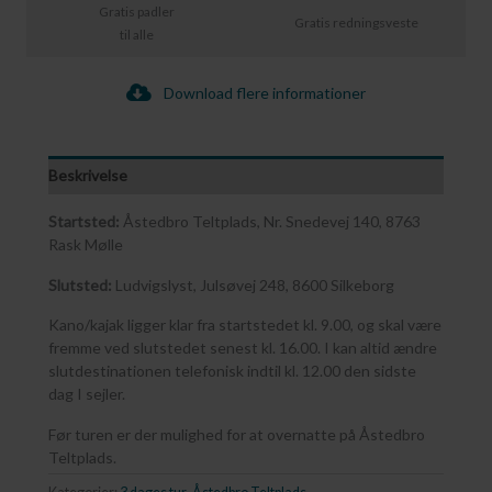
Gratis padler
Gratis redningsveste
til alle
Download flere informationer
Beskrivelse
Startsted:
Åstedbro Teltplads, Nr. Snedevej 140, 8763
Rask Mølle
Slutsted:
Ludvigslyst, Julsøvej 248, 8600 Silkeborg
Kano/kajak ligger klar fra startstedet kl. 9.00, og skal være
fremme ved slutstedet senest kl. 16.00. I kan altid ændre
slutdestinationen telefonisk indtil kl. 12.00 den sidste
dag I sejler.
Før turen er der mulighed for at overnatte på Åstedbro
Teltplads.