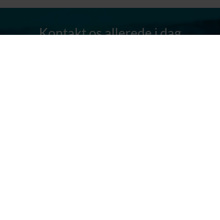
Kontakt os allerede i dag
Har I spørgsmål? Vi står altid klar til at hjælpe jer. Send os en mail
eller ring til os.
Kontakt os
Silkeborg Kanocenter
Østergade 36, 8600 Silkeborg
Tlf: +45 86 80 30 03
info@silkeborgkanocenter.dk
CVR nr.: 26469988