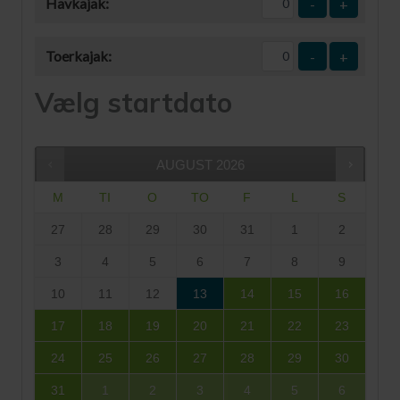
Havkajak:
-
+
Toerkajak:
-
+
Vælg startdato
AUGUST
2026
M
TI
O
TO
F
L
S
27
28
29
30
31
1
2
3
4
5
6
7
8
9
10
11
12
13
14
15
16
17
18
19
20
21
22
23
24
25
26
27
28
29
30
31
1
2
3
4
5
6