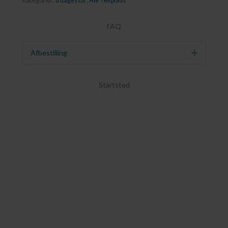
Kategorier:
8 dages tur
,
Åle Teltplads
FAQ
Afbestilling
Udvid
Startsted