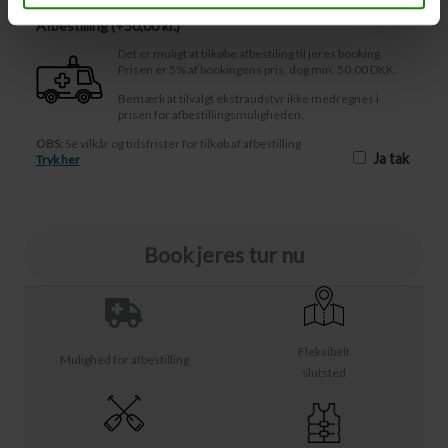
Afbestilling (
50,00 kr.
)
Det er muligt at tilkøbe afbestiling til jeres booking.
Prisen er 5% af bookingens pris, dog min. 50,00 DKK.
Bemærk at tilvalgt ekstraudstyr ikke medregnes i
prisen for afbestillingsmuligheden.
OBS:
Se vilkår og tidsfrister for tilkøb af afbestilling
Ja tak
Tryk her
Book jeres tur nu
Fleksibelt
Mulighed for afbestilling
slutsted