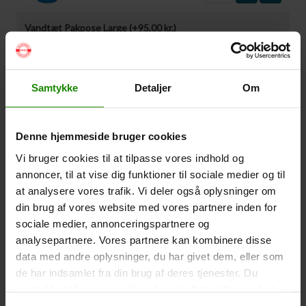
Vandtæt Pakpose Large (+
95,00
kr.
)
Volumen: 36 liter – Størrelse: 30x30x61cm. –
Materiale: -100% Polyester
-
+
Samtykke
Detaljer
Om
Vandtæt Pakpose Small (+
75,00
kr.
)
Denne hjemmeside bruger cookies
Volume: 6 liter – Størrelse: 18x18x35cm. – Materiale:
100% Polyester
Vi bruger cookies til at tilpasse vores indhold og
annoncer, til at vise dig funktioner til sociale medier og til
-
+
at analysere vores trafik. Vi deler også oplysninger om
din brug af vores website med vores partnere inden for
Vandtæt Smartphone Etui (+
60,00
kr.
)
sociale medier, annonceringspartnere og
Størrelse 22,5×11,5cm. Telefonen kan betjenes når
analysepartnere. Vores partnere kan kombinere disse
den er i etuiet. Vandtæt ned til 1 meter.
data med andre oplysninger, du har givet dem, eller som
de har indsamlet fra din brug af deres tjenester. Du
-
+
samtykker til vores cookies, hvis du fortsætter med at
anvende vores hjemmeside.