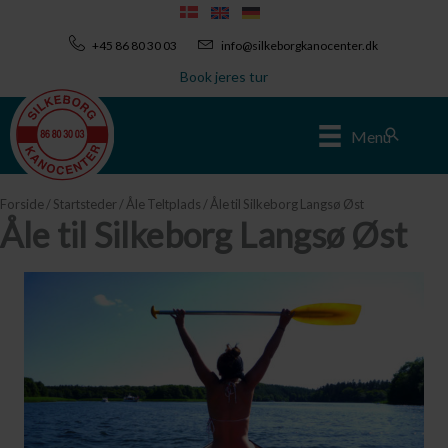
Gå
til
+45 86 80 30 03
info@silkeborgkanocenter.dk
indholdet
Book jeres tur
Søg
Menu
Forside
/
Startsteder
/
Åle Teltplads
/ Åle til Silkeborg Langsø Øst
Åle til Silkeborg Langsø Øst