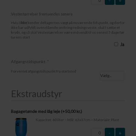
-
+
Vestestørrelser fremsendes senere
Hvis I
ikke
kender deltagernes vægt på nuværende tidspunkt, og derfor
ikke har udfyldt ovenstående omkring redningsveste, skal I sætte et
kryds, og så skal Vestestørrelser være indsendt til os senest 3 dage før
turens start
Ja
Afgangstidspunkt
*
Forventet afgangstidspunkt fra startsted
Ekstraudstyr
Bagagetønde med låg leje (+
50,00
kr.
)
Kapacitet: 60 liter – Mål: 63x37cm – Materiale: Plast
-
+