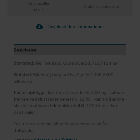
Gratis padler
Gratis redningsveste
til alle
Download flere informationer
Beskrivelse
Startsted:
Åle Teltplads, Gudenåvej 28, 7160 Tørring
Slutsted:
Silkeborg Langsø Øst, Ege Allé 306, 8600
Silkeborg
Kano/kajak ligger klar fra startstedet kl. 9.00, og skal være
fremme ved slutstedet senest kl. 16.00. I kan altid ændre
slutdestinationen telefonisk indtil kl. 12.00 den sidste
dag I sejler.
Før turen er der mulighed for at overnatte på Åle
Teltplads.