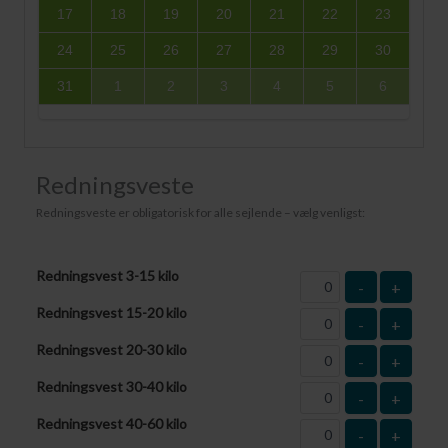
17
18
19
20
21
22
23
24
25
26
27
28
29
30
31
1
2
3
4
5
6
Redningsveste
Redningsveste er obligatorisk for alle sejlende – vælg venligst:
Redningsvest 3-15 kilo
-
+
Redningsvest 15-20 kilo
-
+
Redningsvest 20-30 kilo
-
+
Redningsvest 30-40 kilo
-
+
Redningsvest 40-60 kilo
-
+