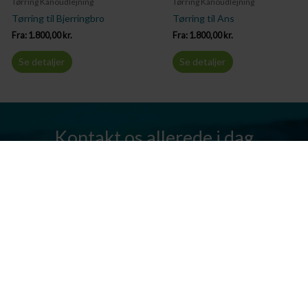
Tørring Kanoudlejning
Tørring Kanoudlejning
Tørring til Bjerringbro
Tørring til Ans
Fra:
1.800,00
kr.
Fra:
1.800,00
kr.
Se detaljer
Se detaljer
Kontakt os allerede i dag
Har I spørgsmål? Vi står altid klar til at hjælpe jer. Send os en mail
eller ring til os.
Kontakt os
Silkeborg Kanocenter
Østergade 36, 8600 Silkeborg
Tlf: +45 86 80 30 03
info@silkeborgkanocenter.dk