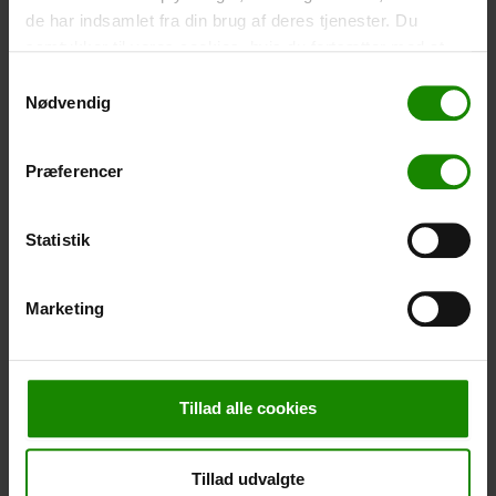
den er i etuiet. Vandtæt ned til 1 meter.
de har indsamlet fra din brug af deres tjenester. Du
samtykker til vores cookies, hvis du fortsætter med at
-
+
anvende vores hjemmeside.
Samtykkevalg
Nødvendig
Telt – Grand Canyon Topeka 4 (+
750,00
kr.
)
Antal personer: 4 – Klik på billedet for at se størrelse på
teltet.
Præferencer
-
+
Statistik
Fiskenet til børn (+
30,00
kr.
)
Teleskopstang 52-129cm. Cm. Ø30 – Der kan ikke
Marketing
bookes i en bestemt farve.
-
+
Tillad alle cookies
Regnponcho (+
20,00
kr.
)
Vandtæt, letvægtsmateriale, onesize – Der kan ikke
bookes i en bestemt farve.
Tillad udvalgte