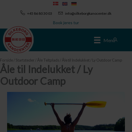
Gå
til
+45 86 80 30 03
info@silkeborgkanocenter.dk
indholdet
Book jeres tur
Søg
Menu
Forside
/
Startsteder
/
Åle Teltplads
/ Åle til Indelukket / Ly Outdoor Camp
Åle til Indelukket / Ly
Outdoor Camp