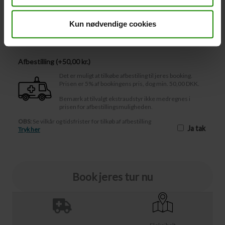
-
+
Kun nødvendige cookies
Afbestilling
Afbestilling (
50,00 kr.
)
Det er muligt at tilkøbe afbestiling til jeres booking.
Prisen er 5% af bookingens pris, dog min. 50,00 DKK.
Bemærk at tilvalgt ekstraudstyr ikke medregnes i
prisen for afbestillingsmuligheden.
OBS:
Se vilkår og tidsfrister for tilkøb af afbestilling
Ja tak
Tryk her
Book jeres tur nu