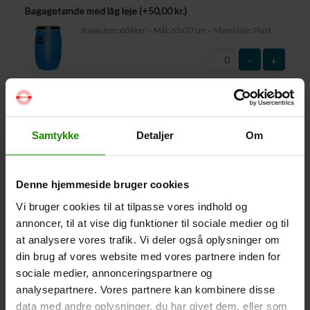
Bagagetønde med låg leje (+
50,00
kr.
)
Kapacitet: 60 liter – Mål: 63x37cm – Materiale: Plast
-
+
Vandtæt Pakpose Large (+
95,00
kr.
)
Volumen: 36 liter – Størrelse: 30x30x61cm. –
Materiale: -100% Polyester
Samtykke
Detaljer
Om
-
+
Denne hjemmeside bruger cookies
Vandtæt Pakpose Small (+
75,00
kr.
)
Vi bruger cookies til at tilpasse vores indhold og
Volume: 6 liter – Størrelse: 18x18x35cm. – Materiale:
100% Polyester
annoncer, til at vise dig funktioner til sociale medier og til
at analysere vores trafik. Vi deler også oplysninger om
-
+
din brug af vores website med vores partnere inden for
sociale medier, annonceringspartnere og
Vandtæt Smartphone Etui (+
60,00
kr.
)
analysepartnere. Vores partnere kan kombinere disse
Størrelse 22,5×11,5cm. Telefonen kan betjenes når
data med andre oplysninger, du har givet dem, eller som