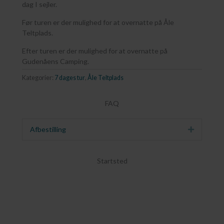
dag I sejler.
Før turen er der mulighed for at overnatte på Åle
Teltplads.
Efter turen er der mulighed for at overnatte på
Gudenåens Camping.
Kategorier:
7 dages tur
,
Åle Teltplads
FAQ
Afbestilling
Udvid
Startsted