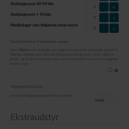
Redningsvest 60-90 kilo
-
+
Redningsvest + 90 kilo
-
+
Medbringer selv følgende antal veste
-
+
Vestestørrelser fremsendes senere
Hvis I
ikke
kender deltagernes vægt på nuværende tidspunkt, og derfor
ikke har udfyldt ovenstående omkring redningsveste, skal I sætte et
kryds, og så skal Vestestørrelser være indsendt til os senest 3 dage før
turens start
Ja
Afgangstidspunkt
*
Forventet afgangstidspunkt fra startsted
Ekstraudstyr