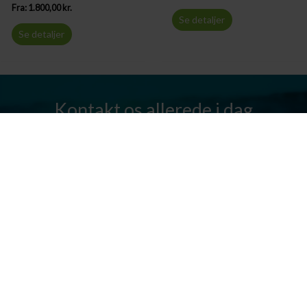
Fra:
1.800,00
kr.
Se detaljer
Se detaljer
Kontakt os allerede i dag
Har I spørgsmål? Vi står altid klar til at hjælpe jer. Send os en mail
eller ring til os.
Kontakt os
Silkeborg Kanocenter
Østergade 36, 8600 Silkeborg
Tlf: +45 86 80 30 03
info@silkeborgkanocenter.dk
CVR nr.: 26469988