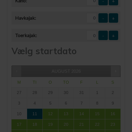
Kano:
-
+
Havkajak:
-
+
Toerkajak:
-
+
Vælg startdato
AUGUST
2026
M
TI
O
TO
F
L
S
27
28
29
30
31
1
2
3
4
5
6
7
8
9
10
11
12
13
14
15
16
17
18
19
20
21
22
23