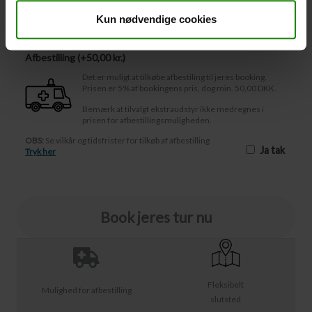
Afbestilling
Kun nødvendige cookies
Afbestilling (
50,00 kr.
)
Det er muligt at tilkøbe afbestiling til jeres booking.
Prisen er 5% af bookingens pris, dog min. 50,00 DKK.
Bemærk at tilvalgt ekstraudstyr ikke medregnes i
prisen for afbestillingsmuligheden.
OBS:
Se vilkår og tidsfrister for tilkøb af afbestilling
Ja tak
Tryk her
Book jeres tur nu
Fleksibelt
Mulighed for afbestilling
slutsted