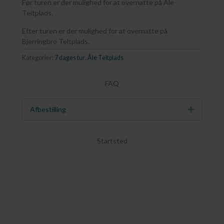
Før turen er der mulighed for at overnatte på Åle
Teltplads.
Efter turen er der mulighed for at overnatte på
Bjerringbro Teltplads.
Kategorier:
7 dages tur
,
Åle Teltplads
FAQ
Afbestilling
Udvid
Startsted