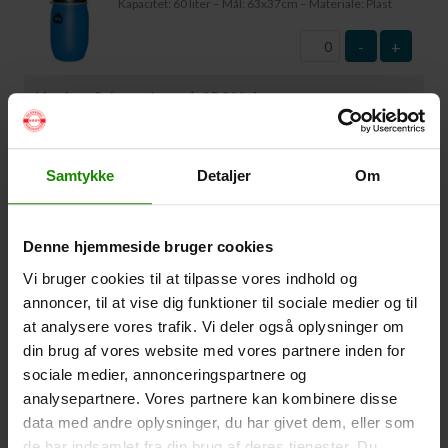
Kapacitet: 60 liter – Mål: 63x37cm – Materiale: Plast
-
+
Vandtæt Pakpose Large (+
95,00
kr.
)
Volumen: 36 liter – Størrelse: 30x30x61cm. –
Materiale: -100% Polyester
Samtykke
Detaljer
Om
-
+
Vandtæt Pakpose Small (+
75,00
kr.
)
Denne hjemmeside bruger cookies
Volume: 6 liter – Størrelse: 18x18x35cm. – Materiale:
Vi bruger cookies til at tilpasse vores indhold og
100% Polyester
annoncer, til at vise dig funktioner til sociale medier og til
-
+
at analysere vores trafik. Vi deler også oplysninger om
din brug af vores website med vores partnere inden for
Vandtæt Smartphone Etui (+
60,00
kr.
)
sociale medier, annonceringspartnere og
analysepartnere. Vores partnere kan kombinere disse
Størrelse 22,5×11,5cm. Telefonen kan betjenes når
den er i etuiet. Vandtæt ned til 1 meter.
data med andre oplysninger, du har givet dem, eller som
de har indsamlet fra din brug af deres tjenester. Du