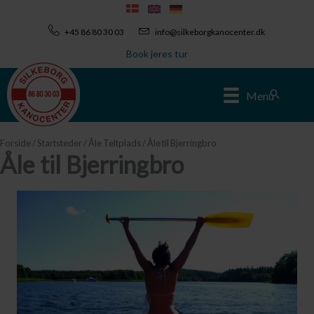
Gå
til
+45 86 80 30 03
info@silkeborgkanocenter.dk
indholdet
Book jeres tur
Søg
Menu
Forside
/
Startsteder
/
Åle Teltplads
/ Åle til Bjerringbro
Åle til Bjerringbro