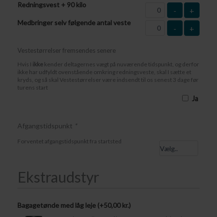
Redningsvest + 90 kilo
-
+
Medbringer selv følgende antal veste
-
+
Vestestørrelser fremsendes senere
Hvis I
ikke
kender deltagernes vægt på nuværende tidspunkt, og derfor
ikke har udfyldt ovenstående omkring redningsveste, skal I sætte et
kryds, og så skal Vestestørrelser være indsendt til os senest 3 dage før
turens start
Ja
Afgangstidspunkt
*
Forventet afgangstidspunkt fra startsted
Ekstraudstyr
Bagagetønde med låg leje (+
50,00
kr.
)