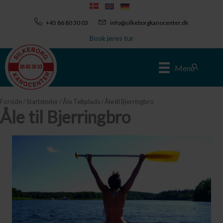
Gå
til
+45 86 80 30 03
info@silkeborgkanocenter.dk
indholdet
Book jeres tur
Søg
Menu
Forside
/
Startsteder
/
Åle Teltplads
/ Åle til Bjerringbro
Åle til Bjerringbro