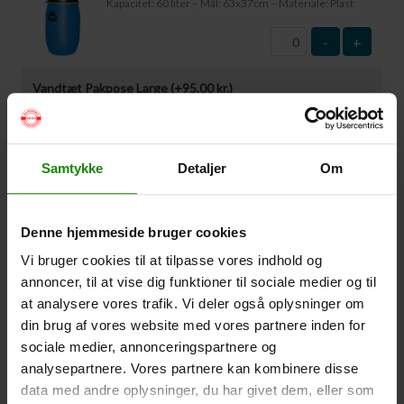
Kapacitet: 60 liter – Mål: 63x37cm – Materiale: Plast
-
+
Vandtæt Pakpose Large (+
95,00
kr.
)
Volumen: 36 liter – Størrelse: 30x30x61cm. –
Materiale: -100% Polyester
-
+
Samtykke
Detaljer
Om
Vandtæt Pakpose Small (+
75,00
kr.
)
Denne hjemmeside bruger cookies
Volume: 6 liter – Størrelse: 18x18x35cm. – Materiale:
100% Polyester
Vi bruger cookies til at tilpasse vores indhold og
annoncer, til at vise dig funktioner til sociale medier og til
-
+
at analysere vores trafik. Vi deler også oplysninger om
din brug af vores website med vores partnere inden for
Vandtæt Smartphone Etui (+
60,00
kr.
)
sociale medier, annonceringspartnere og
Størrelse 22,5×11,5cm. Telefonen kan betjenes når
analysepartnere. Vores partnere kan kombinere disse
den er i etuiet. Vandtæt ned til 1 meter.
data med andre oplysninger, du har givet dem, eller som