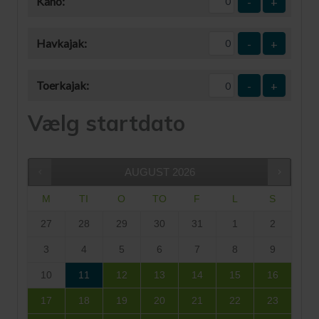
Kano:
-
+
Havkajak:
-
+
Toerkajak:
-
+
Vælg startdato
AUGUST
2026
M
TI
O
TO
F
L
S
27
28
29
30
31
1
2
3
4
5
6
7
8
9
10
11
12
13
14
15
16
17
18
19
20
21
22
23