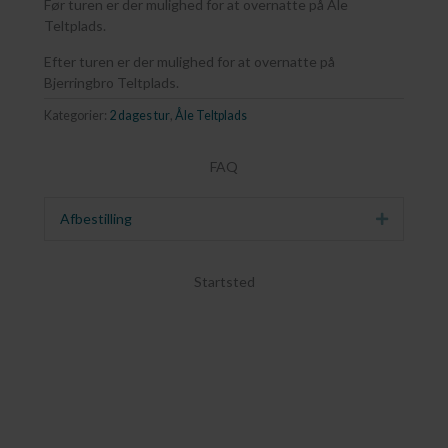
Før turen er der mulighed for at overnatte på Åle
Teltplads.
Efter turen er der mulighed for at overnatte på
Bjerringbro Teltplads.
Kategorier:
2 dages tur
,
Åle Teltplads
FAQ
Afbestilling
Udvid
Startsted