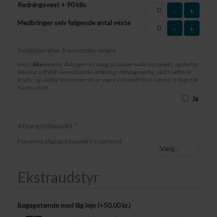
Redningsvest + 90 kilo
-
+
Medbringer selv følgende antal veste
-
+
Vestestørrelser fremsendes senere
Hvis I
ikke
kender deltagernes vægt på nuværende tidspunkt, og derfor
ikke har udfyldt ovenstående omkring redningsveste, skal I sætte et
kryds, og så skal Vestestørrelser være indsendt til os senest 3 dage før
turens start
Ja
Afgangstidspunkt
*
Forventet afgangstidspunkt fra startsted
Ekstraudstyr
Bagagetønde med låg leje (+
50,00
kr.
)