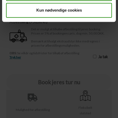
Afbestilling
Kun nødvendige cookies
Afbestilling (
50,00 kr.
)
Det er muligt at tilkøbe afbestiling til jeres booking.
Prisen er 5% af bookingens pris, dog min. 50,00 DKK.
Bemærk at tilvalgt ekstraudstyr ikke medregnes i
prisen for afbestillingsmuligheden.
OBS:
Se vilkår og tidsfrister for tilkøb af afbestilling
Ja tak
Tryk her
Book jeres tur nu
Fleksibelt
Mulighed for afbestilling
slutsted