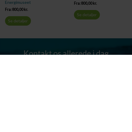
Energimuseet
Fra:
800,00
kr.
Fra:
800,00
kr.
Se detaljer
Se detaljer
Kontakt os allerede i dag
Har I spørgsmål? Vi står altid klar til at hjælpe jer. Send os en mail
eller ring til os.
Kontakt os
Silkeborg Kanocenter
Østergade 36, 8600 Silkeborg
Tlf: +45 86 80 30 03
info@silkeborgkanocenter.dk