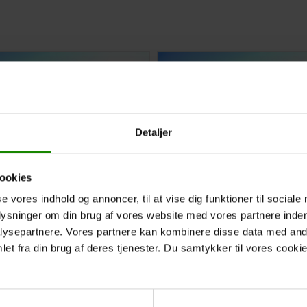
Detaljer
ookies
se vores indhold og annoncer, til at vise dig funktioner til sociale
plysninger om din brug af vores website med vores partnere inden
akke (Kongensbro Kro) –
Luksuspakke (Kongensbro 
ysepartnere. Vores partnere kan kombinere disse data med andr
g til Kongensbro
Silkeborg til Bjerringbro
et fra din brug af deres tjenester. Du samtykker til vores cookie
2 dages tur
,00
kr.
Fra:
1.600,00
kr.