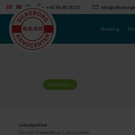
Gå
+45 86 80 30 03
info@silkeborgk
til
indholdet
Booking
Pri
Nulstil filter
Luksuspakker
Forside
/
Pakketilbud
/ Luksuspakker