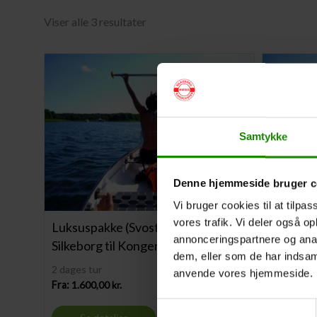
Viser alle 3 resultater
Samtykke
Denne hjemmeside bruger c
Vi bruger cookies til at tilpas
vores trafik. Vi deler også o
Luksuspakke (Svostrup Kro) –
Luksusp
annonceringspartnere og anal
Silkeborg til Kongensbro
Silkebor
dem, eller som de har indsaml
2 dages tur
1 dags tur
anvende vores hjemmeside.
Fra:
1.600,00
kr.
Fra:
1.400
Samtykkevalg