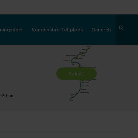
Søg
ningstider
Kongensbro Teltplads
Generelt
Se kort
15-20 km