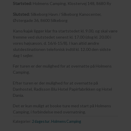
Startsted:
Holmens Camping, Klostervej 148, 8680 Ry
Slutsted:
Silkeborg Havn / Silkeborg Kanocenter,
Østergade 36, 8600 Silkeborg
Kano/kajak ligger klar fra startstedet kl. 9.00, og skal være
fremme ved slutstedet senest kl. 17.00 (dog kl. 20.00 i
vores højsæson, d. 16/6-15/8). I kan altid ændre
slutdestinationen telefonisk indtil kl. 12.00 den sidste
dag I sejler.
Før turen er der mulighed for at overnatte på Holmens
Camping.
Efter turen er der mulighed for at overnatte på
Danhostel, Radisson Blu Hotel Papirfabrikken og Hotel
Dania.
Det er kun muligt at booke ture med start på Holmens
Camping, i forbindelse med overnatning.
Kategorier:
2 dages tur
,
Holmens Camping