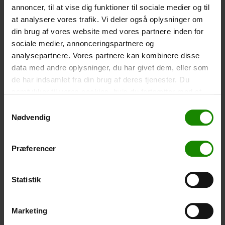
annoncer, til at vise dig funktioner til sociale medier og til
Volume: 6 liter – Størrelse: 18x18x35cm. – Materiale:
100% Polyester
at analysere vores trafik. Vi deler også oplysninger om
din brug af vores website med vores partnere inden for
-
+
sociale medier, annonceringspartnere og
analysepartnere. Vores partnere kan kombinere disse
Vandtæt Smartphone Etui (+
60,00
kr.
)
data med andre oplysninger, du har givet dem, eller som
Størrelse 22,5×11,5cm. Telefonen kan betjenes når
de har indsamlet fra din brug af deres tjenester. Du
den er i etuiet. Vandtæt ned til 1 meter.
samtykker til vores cookies, hvis du fortsætter med at
anvende vores hjemmeside.
-
+
Samtykkevalg
Nødvendig
Telt – Grand Canyon Topeka 4 (+
750,00
kr.
)
Antal personer: 4 – Klik på billedet for at se størrelse på
Præferencer
teltet.
-
+
Statistik
Fiskenet til børn (+
30,00
kr.
)
Marketing
Teleskopstang 52-129cm. Cm. Ø30 – Der kan ikke
bookes i en bestemt farve.