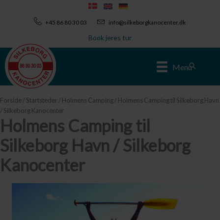
Gå
til
+45 86 80 30 03
info@silkeborgkanocenter.dk
indholdet
Book jeres tur
Søg
Menu
Forside
/
Startsteder
/
Holmens Camping
/ Holmens Camping til Silkeborg Havn
/ Silkeborg Kanocenter
Holmens Camping til
Silkeborg Havn / Silkeborg
Kanocenter