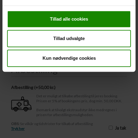
-
+
Tillad alle cookies
Regnponcho (+
20,00
kr.
)
Vandtæt, letvægtsmateriale, onesize – Der kan ikke
Tillad udvalgte
bookes i en bestemt farve.
-
+
Kun nødvendige cookies
Afbestilling
Afbestilling (
50,00 kr.
)
Det er muligt at tilkøbe afbestiling til jeres booking.
Prisen er 5% af bookingens pris, dog min. 50,00 DKK.
Bemærk at tilvalgt ekstraudstyr ikke medregnes i
prisen for afbestillingsmuligheden.
OBS:
Se vilkår og tidsfrister for tilkøb af afbestilling
Ja tak
Tryk her