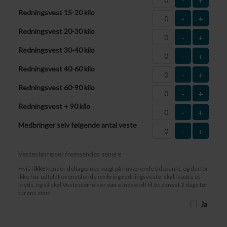
Redningsvest 15-20 kilo
-
+
Redningsvest 20-30 kilo
-
+
Redningsvest 30-40 kilo
-
+
Redningsvest 40-60 kilo
-
+
Redningsvest 60-90 kilo
-
+
Redningsvest + 90 kilo
-
+
Medbringer selv følgende antal veste
-
+
Vestestørrelser fremsendes senere
Hvis I
ikke
kender deltagernes vægt på nuværende tidspunkt, og derfor
ikke har udfyldt ovenstående omkring redningsveste, skal I sætte et
kryds, og så skal Vestestørrelser være indsendt til os senest 3 dage før
turens start
Ja