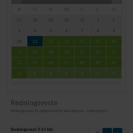
M
TI
O
TO
F
L
S
27
28
29
30
31
1
2
3
4
5
6
7
8
9
10
11
12
13
14
15
16
17
18
19
20
21
22
23
24
25
26
27
28
29
30
31
1
2
3
4
5
6
Redningsveste
Redningsveste er obligatorisk for alle sejlende – vælg venligst:
Redningsvest 3-15 kilo
-
+