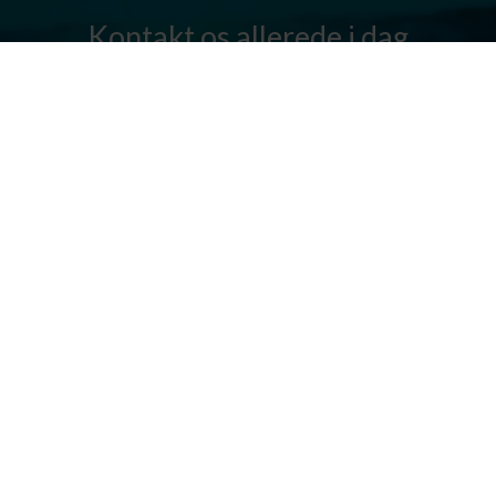
Kontakt os allerede i dag
Har I spørgsmål? Vi står altid klar til at hjælpe jer. Send os en mail
eller ring til os.
Kontakt os
Silkeborg Kanocenter
Østergade 36, 8600 Silkeborg
Tlf: +45 86 80 30 03
info@silkeborgkanocenter.dk
CVR nr.: 26469988
Kort over Gudenåen
Se detaljeret kort over Gudenåen.