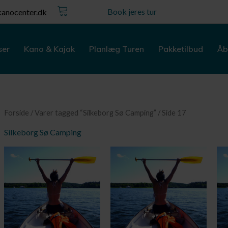
Kurv
Book jeres tur
anocenter.dk
ser
Kano & Kajak
Planlæg Turen
Pakketilbud
Åb
Forside
/
Varer tagged “Silkeborg Sø Camping”
/ Side 17
Silkeborg Sø Camping