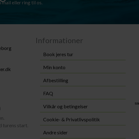
mail eller ring til os.
Informationer
keborg
Book jeres tur
Min konto
er.dk
Afbestilling
FAQ
n
Vilkår og betingelser
en.
Cookie- & Privatlivspolitik
d turens start.
Andre sider