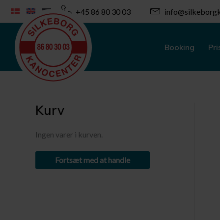
Gå
+45 86 80 30 03
info@silkeborgk
til
indholdet
Booking
Pri
Kurv
Ingen varer i kurven.
Fortsæt med at handle