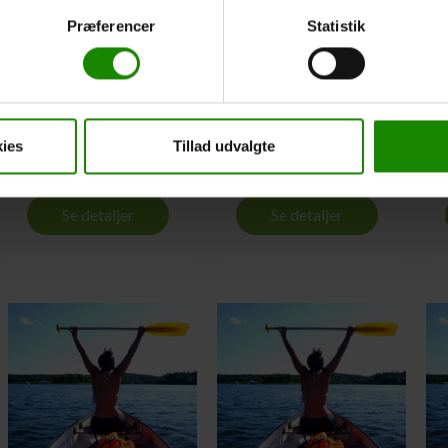
Præferencer
Statistik
2 dages tur
3 dages tur
Silkeborg Sø
Silkeborg Sø
Camping til Bamsebo
Camping til Bamsebo
Camping
Camping
ies
Tillad udvalgte
Fra:
700,00
kr.
Fra:
900,00
kr.
Se detaljer
Se detaljer