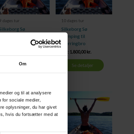
9 dages tur
10 dages tur
Silkeborg Sø
Silkeborg Sø
Camping til
Camping til
Bjerringbro
Bjerringbro
Fra:
1.700,00
kr.
Fra:
1.800,00
kr.
Om
Se detaljer
Se detaljer
 medier og til at analysere
 for sociale medier,
e oplysninger, du har givet
s, hvis du fortsætter med at