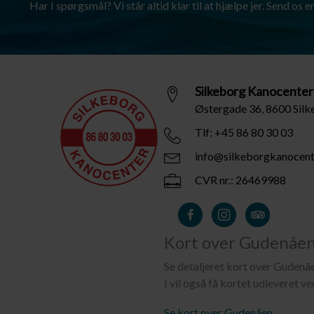
Har I spørgsmål? Vi står altid klar til at hjælpe jer. Send os en 
Silkeborg Kanocenter
Østergade 36, 8600 Sil
Tlf: +45 86 80 30 03
info@silkeborgkanocent
CVR nr.: 26469988
Kort over Gudenåe
Se detaljeret kort over Gudenå
I vil også få kortet udleveret ve
Se kort over Gudenåen