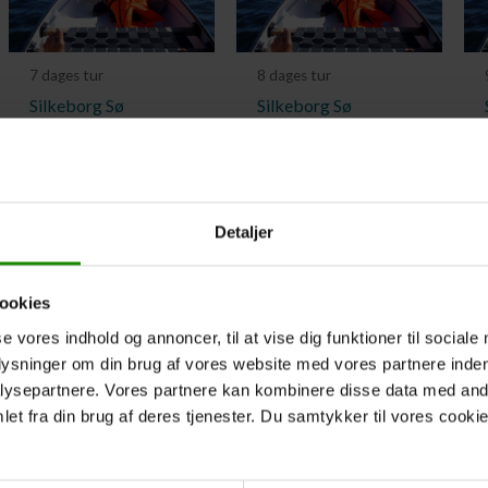
7 dages tur
8 dages tur
Silkeborg Sø
Silkeborg Sø
Camping til
Camping til
Bjerringbro
Bjerringbro
Fra:
1.500,00
kr.
Fra:
1.600,00
kr.
Detaljer
Se detaljer
Se detaljer
ookies
se vores indhold og annoncer, til at vise dig funktioner til sociale
plysninger om din brug af vores website med vores partnere inden
ysepartnere. Vores partnere kan kombinere disse data med andr
et fra din brug af deres tjenester. Du samtykker til vores cookie