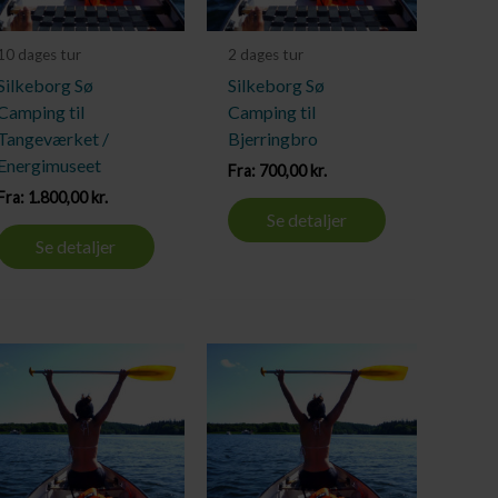
10 dages tur
2 dages tur
Silkeborg Sø
Silkeborg Sø
Camping til
Camping til
Tangeværket /
Bjerringbro
Energimuseet
Fra:
700,00
kr.
Fra:
1.800,00
kr.
Se detaljer
Se detaljer