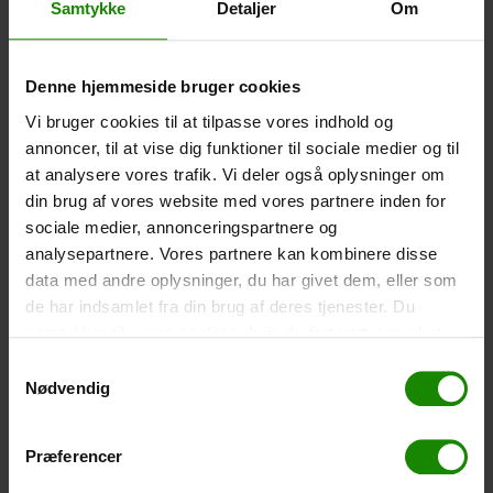
Samtykke
Detaljer
Om
Size: 22.5×11.5cm. The phone can be operated while
inside the case. Waterproof down to 1 metre.
-
+
Denne hjemmeside bruger cookies
Vi bruger cookies til at tilpasse vores indhold og
Tent – Grand Canyon Topeka 4 (+
750,00
kr.
)
annoncer, til at vise dig funktioner til sociale medier og til
Capacity: 4 persons – Click the image to see tent
at analysere vores trafik. Vi deler også oplysninger om
dimensions.
din brug af vores website med vores partnere inden for
sociale medier, annonceringspartnere og
-
+
analysepartnere. Vores partnere kan kombinere disse
data med andre oplysninger, du har givet dem, eller som
Fishing net for children (+
30,00
kr.
)
de har indsamlet fra din brug af deres tjenester. Du
Telescopic handle 52-129cm. Ø30cm – Cannot be
samtykker til vores cookies, hvis du fortsætter med at
booked in a specific colour.
anvende vores hjemmeside.
Samtykkevalg
-
+
Nødvendig
Rain Poncho (+
20,00
kr.
)
Præferencer
Waterproof, lightweight material, one size – Cannot be
booked in a specific colour.