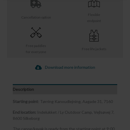
Flexible
Cancellation option
endpoint
Free paddles
Free life jackets
for everyone
Download more information
Description
Starting point
: Tørring Kanoudlejning, Aagade 31, 7160
End location:
Indelukket / Ly Outdoor Camp, Vejlsøvej 7,
8600 Silkeborg
The canoe/kayak is ready from the starting point at 9:00