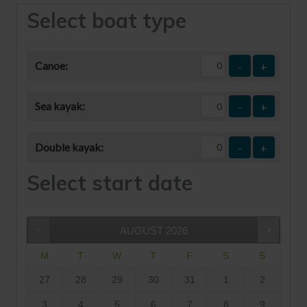
Select boat type
Canoe:
-
+
Sea kayak:
-
+
Double kayak:
-
+
Select start date
AUGUST
2026
M
T
W
T
F
S
S
27
28
29
30
31
1
2
3
4
5
6
7
8
9