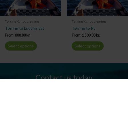
Tørring Kanoudlejning
Tørring Kanoudlejning
Tørring to Ludvigslyst
Tørring to Ry
From:
800,00
kr.
From:
1.500,00
kr.
Select options
Select options
Contact us today
Do you have any questions? We are always ready to help you.
Send us an email or give us a call.
Contact us
Silkeborg Kanocenter