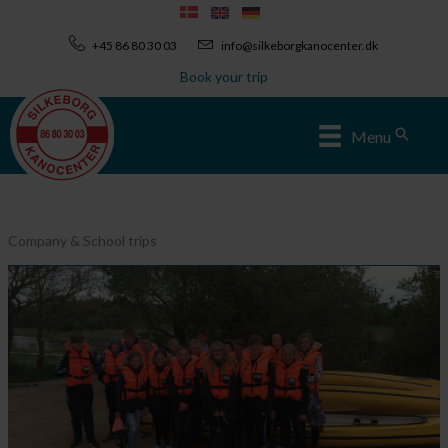
Skip
to
+45 86 80 30 03
info@silkeborgkanocenter.dk
content
Book your trip
Sear
Menu
Company & School trips