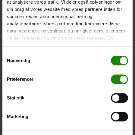
at analysere vores trafik. Vi deler også oplysninger om
din brug af vores website med vores partnere inden for
sociale medier, annonceringspartnere og
analysepartnere. Vores partnere kan kombinere disse
data med andre oplysninger, du har givet dem, eller som
de har indsamlet fra din brug af deres tjenester. Du
Book your trip
samtykker til vores cookies, hvis du fortsætter med at
anvende vores hjemmeside.
Samtykkevalg
Nødvendig
Præferencer
Recommended travel per day is 15-20 km
Search
Statistik
Marketing