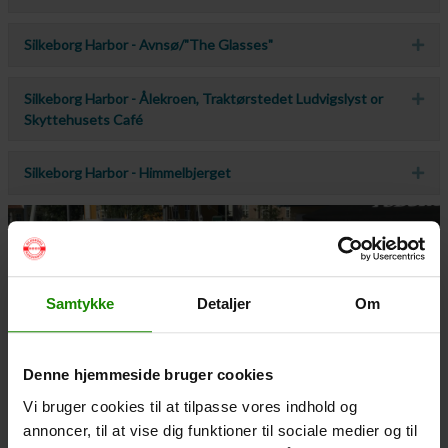
Silkeborg Harbor - Avnsø/"The Glasses"
Exp
Silkeborg Harbor - Ålekroen, Traktørstedet Ludvigslyst or
Exp
Skyttehusets Café
Silkeborg Harbor - Himmelbjerget
Exp
Samtykke
Detaljer
Om
Denne hjemmeside bruger cookies
Vi bruger cookies til at tilpasse vores indhold og
annoncer, til at vise dig funktioner til sociale medier og til