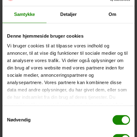
-
+
Samtykke
Detaljer
Om
Vandtæt Smartphone Etui (+
60,00
kr.
)
Størrelse 22,5×11,5cm. Telefonen kan betjenes når
den er i etuiet. Vandtæt ned til 1 meter.
Denne hjemmeside bruger cookies
-
+
Vi bruger cookies til at tilpasse vores indhold og
annoncer, til at vise dig funktioner til sociale medier og til
Telt – Grand Canyon Topeka 4 (+
750,00
kr.
)
at analysere vores trafik. Vi deler også oplysninger om
Antal personer: 4 – Klik på billedet for at se størrelse på
din brug af vores website med vores partnere inden for
teltet.
sociale medier, annonceringspartnere og
analysepartnere. Vores partnere kan kombinere disse
-
+
data med andre oplysninger, du har givet dem, eller som
de har indsamlet fra din brug af deres tjenester. Du
Fiskenet til børn (+
30,00
kr.
)
samtykker til vores cookies, hvis du fortsætter med at
Teleskopstang 52-129cm. Cm. Ø30 – Der kan ikke
anvende vores hjemmeside.
bookes i en bestemt farve.
Samtykkevalg
Nødvendig
-
+