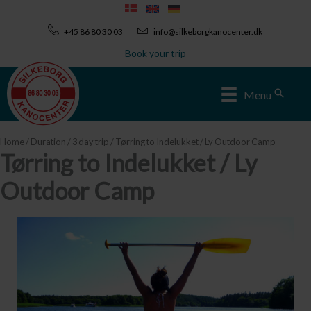
Skip
to
+45 86 80 30 03
info@silkeborgkanocenter.dk
content
Book your trip
Sear
Menu
Home
/
Duration
/
3 day trip
/ Tørring to Indelukket / Ly Outdoor Camp
Tørring to Indelukket / Ly
Outdoor Camp