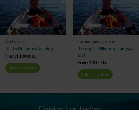
Åle Teltplads
Tørring Kanoudlejning
Åle to Holmens Camping
Tørring to Silkeborg Langsø
Øst
From:
1.100,00
kr.
From:
1.100,00
kr.
Select options
Select options
Contact us today
Do you have any questions? We are always ready to help you.
Send us an email or give us a call.
Contact us