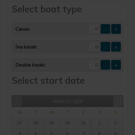
Select boat type
Canoe:
-
+
Sea kayak:
-
+
Double kayak:
-
+
Select start date
AUGUST
2026
M
T
W
T
F
S
S
27
28
29
30
31
1
2
3
4
5
6
7
8
9