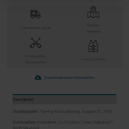
Flexible
Cancellation option
endpoint
Free paddles
Free life jackets
for everyone
Download more information
Description
Starting point
: Tørring Kanoudlejning, Aagade 31, 7160
End location:
Indelukket / Ly Outdoor Camp, Vejlsøvej 7,
8600 Silkeborg