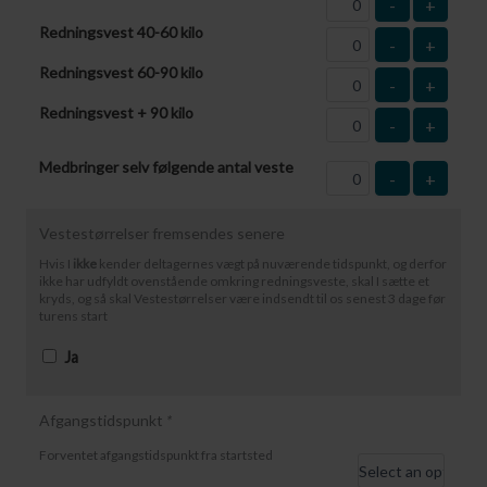
-
+
Redningsvest 40-60 kilo
-
+
Redningsvest 60-90 kilo
-
+
Redningsvest + 90 kilo
-
+
Medbringer selv følgende antal veste
-
+
Vestestørrelser fremsendes senere
Hvis I
ikke
kender deltagernes vægt på nuværende tidspunkt, og derfor
ikke har udfyldt ovenstående omkring redningsveste, skal I sætte et
kryds, og så skal Vestestørrelser være indsendt til os senest 3 dage før
turens start
Ja
Afgangstidspunkt
*
Forventet afgangstidspunkt fra startsted