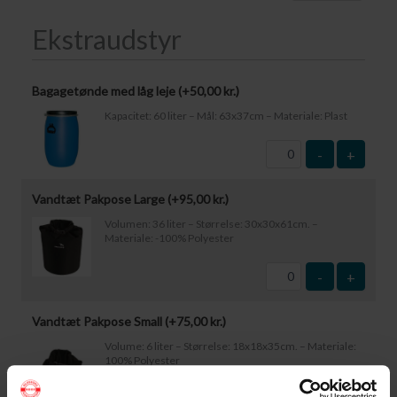
Ekstraudstyr
Bagagetønde med låg leje (+
50,00
kr.
)
Kapacitet: 60 liter – Mål: 63x37cm – Materiale: Plast
-
+
Vandtæt Pakpose Large (+
95,00
kr.
)
Volumen: 36 liter – Størrelse: 30x30x61cm. –
Materiale: -100% Polyester
-
+
Vandtæt Pakpose Small (+
75,00
kr.
)
Volume: 6 liter – Størrelse: 18x18x35cm. – Materiale:
100% Polyester