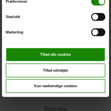
Præferencer
Regnponcho (+
20,00
kr.
)
Vandtæt, letvægtsmateriale, onesize – Der kan ikke
bookes i en bestemt farve.
Statistik
-
+
Marketing
Afbestilling
Afbestilling
Tillad alle cookies
Det er muligt at tilkøbe afbestiling til jeres booking.
Prisen er 5% af bookingens pris, dog min. 50,00 DKK.
Tillad udvalgte
Bemærk at tilvalgt ekstraudstyr ikke medregnes i
prisen for afbestillingsmuligheden.
OBS:
Se vilkår og tidsfrister for tilkøb af afbestilling
Ja tak
Tryk her
Kun nødvendige cookies
Book now