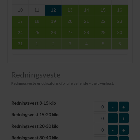
10
11
12
13
14
15
16
17
18
19
20
21
22
23
24
25
26
27
28
29
30
31
1
2
3
4
5
6
Redningsveste
Redningsveste er obligatorisk for alle sejlende – vælg venligst:
Redningsvest 3-15 kilo
-
+
Redningsvest 15-20 kilo
-
+
Redningsvest 20-30 kilo
-
+
Redningsvest 30-40 kilo