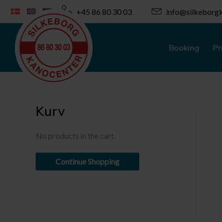
Skip
+45 86 80 30 03
info@silkeborgk
to
content
Booking
Pr
Kurv
No products in the cart.
Continue Shopping