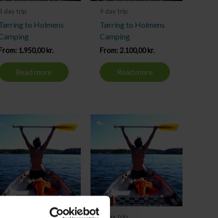
8 day trip
9 day trip
Tørring to Holmens
Tørring to Holmens
Camping
Camping
From:
1.950,00
kr.
From:
2.100,00
kr.
Read more
Read more
3 day trip
4 day trip