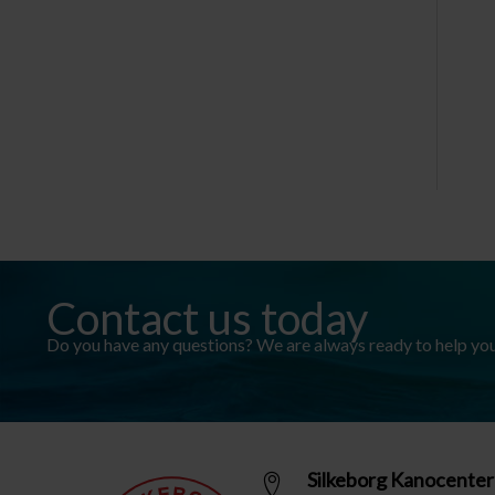
Contact us today
Do you have any questions? We are always ready to help you. 
Silkeborg Kanocenter