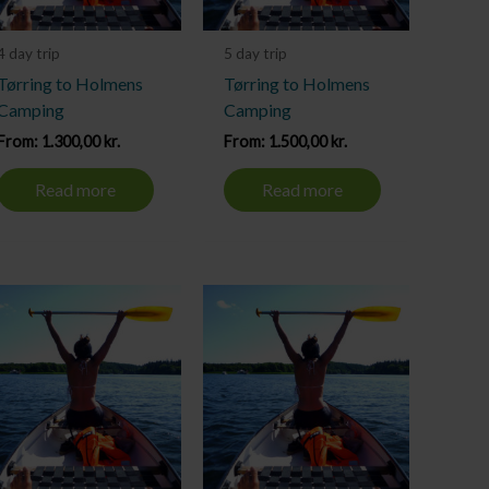
4 day trip
5 day trip
Tørring to Holmens
Tørring to Holmens
Camping
Camping
From:
1.300,00
kr.
From:
1.500,00
kr.
Read more
Read more