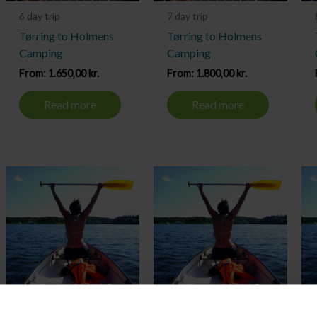
6 day trip
7 day trip
Tørring to Holmens
Tørring to Holmens
Camping
Camping
From:
1.650,00
kr.
From:
1.800,00
kr.
Read more
Read more
10 day trip
2 day trip