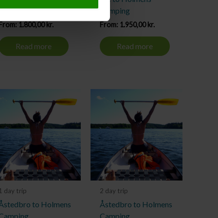
Camping
Camping
From:
1.800,00
kr.
From:
1.950,00
kr.
Read more
Read more
1 day trip
2 day trip
Åstedbro to Holmens
Åstedbro to Holmens
Camping
Camping