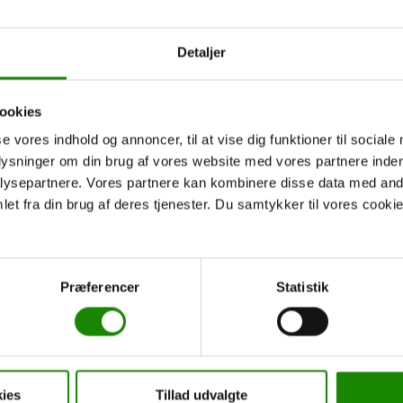
Tørring to Holmens
Åle to Holmens
Camping
Camping
Detaljer
From:
2.250,00
kr.
From:
800,00
kr.
Read more
Read more
ookies
se vores indhold og annoncer, til at vise dig funktioner til sociale
plysninger om din brug af vores website med vores partnere inden
ysepartnere. Vores partnere kan kombinere disse data med andr
et fra din brug af deres tjenester. Du samtykker til vores cookie
Præferencer
Statistik
5 day trip
6 day trip
ies
Tillad udvalgte
Åle to Holmens
Åle to Holmens