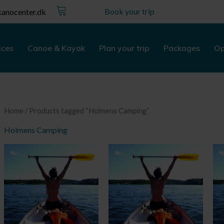
Kurv
Book your trip
anocenter.dk
ices
Canoe & Kayak
Plan your trip
Packages
Op
Home
/ Products tagged “Holmens Camping”
Holmens Camping