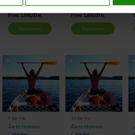
Camping
Camping
From:
1.500,00
kr.
From:
1.650,00
kr.
Read more
Read more
9 day trip
10 day trip
Åle to Holmens
Åle to Holmens
Camping
Camping