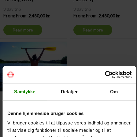
3 day trip
3 day trip
From: From:
2.480,00
kr.
From: From:
2.480,00
kr.
Read more
Read more
Samtykke
Detaljer
Om
Family package 3 days –
Åstedbro to Ry
Denne hjemmeside bruger cookies
3 day trip
From: From:
2.480,00
kr.
Vi bruger cookies til at tilpasse vores indhold og annoncer,
til at vise dig funktioner til sociale medier og til at
Read more