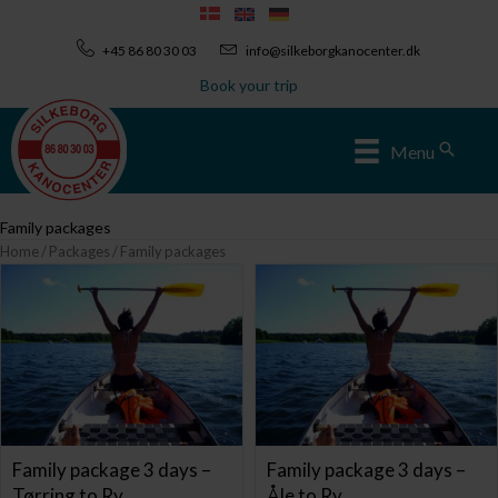
Skip
to
+45 86 80 30 03
info@silkeborgkanocenter.dk
content
Book your trip
Sear
Menu
Family packages
Home
/
Packages
/ Family packages
Family package 3 days –
Family package 3 days –
Tørring to Ry
Åle to Ry