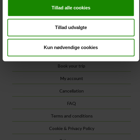
Tillad alle cookies
Map of the Gudenå River
See detailed map of Gudenåen.
Tillad udvalgte
You will also receive the map at the start of the tour.
See map of Gudenåen
Kun nødvendige cookies
Information
Book your trip
My account
Cancellation
FAQ
Terms and conditions
Cookie & Privacy Policy