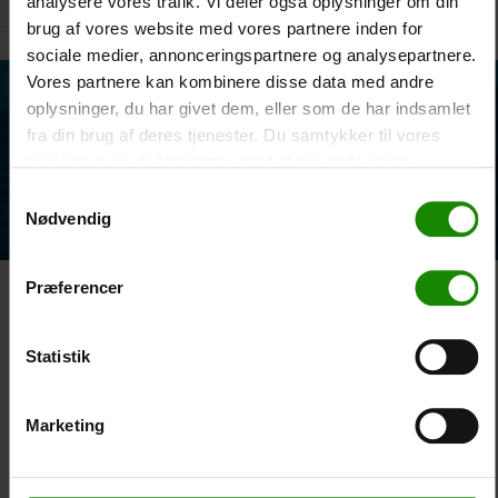
analysere vores trafik. Vi deler også oplysninger om din
brug af vores website med vores partnere inden for
sociale medier, annonceringspartnere og analysepartnere.
Vores partnere kan kombinere disse data med andre
Contact us today
oplysninger, du har givet dem, eller som de har indsamlet
fra din brug af deres tjenester. Du samtykker til vores
Do you have any questions? We are always ready to help you.
cookies, hvis du fortsætter med at anvende vores
Send us an email or give us a call.
hjemmeside.
Samtykkevalg
Contact us
Nødvendig
Præferencer
Silkeborg Kanocenter
Østergade 36, 8600 Silkeborg
Tel: +45 86 80 30 03
Statistik
info@silkeborgkanocenter.dk
CVR no.: 26469988
Marketing