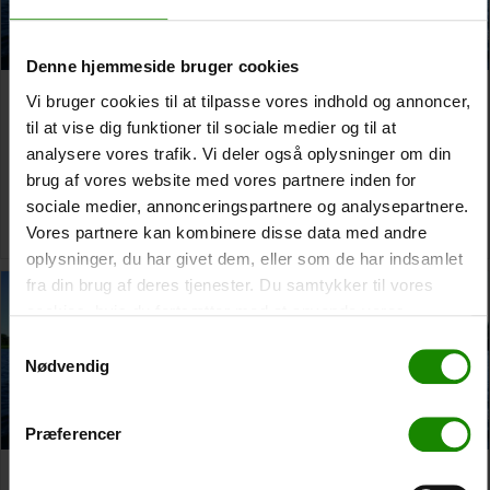
Denne hjemmeside bruger cookies
Tørring to Skyttehuset’s
Tørring to De Små Fisk
Vi bruger cookies til at tilpasse vores indhold og annoncer,
Outdoor Camp
Teltplads
til at vise dig funktioner til sociale medier og til at
analysere vores trafik. Vi deler også oplysninger om din
9 day trip
9 day trip
From:
2.100,00
kr.
From:
2.100,00
kr.
brug af vores website med vores partnere inden for
sociale medier, annonceringspartnere og analysepartnere.
Read more
Read more
Vores partnere kan kombinere disse data med andre
oplysninger, du har givet dem, eller som de har indsamlet
fra din brug af deres tjenester. Du samtykker til vores
cookies, hvis du fortsætter med at anvende vores
hjemmeside.
Samtykkevalg
Nødvendig
Præferencer
Tørring to Indelukket / Ly
Tørring to Silkeborg Havn