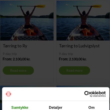
Tørring to Ry
Tørring to Ludvigslyst
9 day trip
9 day trip
From:
2.100,00
kr.
From:
2.100,00
kr.
Read more
Read more
Samtykke
Detaljer
Om