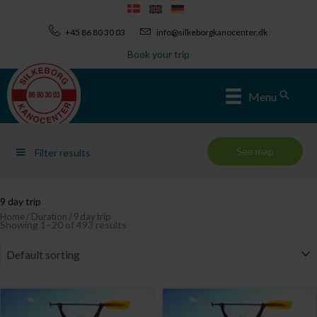
Skip
to
+45 86 80 30 03
info@silkeborgkanocenter.dk
content
Book your trip
Sear
Menu
See map
Filter results
9 day trip
Home
/
Duration
/ 9 day trip
Showing 1–20 of 493 results