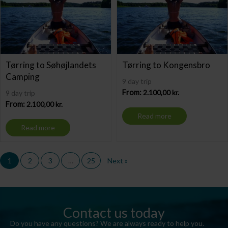
Tørring to Søhøjlandets
Tørring to Kongensbro
Camping
9 day trip
From:
2.100,00
kr.
9 day trip
From:
2.100,00
kr.
Read more
Read more
1
2
3
…
25
Next »
Contact us today
Do you have any questions? We are always ready to help you.