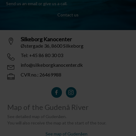
Send us an email or give us a call.
Contact us
Silkeborg Kanocenter
Østergade 36, 8600 Silkeborg
Tel: +45 86 80 30 03
info@silkeborgkanocenter.dk
CVR no.: 26469988
Map of the Gudenå River
See detailed map of Gudenåen.
You will also receive the map at the start of the tour.
See map of Gudenåen