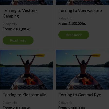
Tørring to Vestbirk
Tørring to Voervadsbro
Camping
9 day trip
From:
2.100,00
kr.
9 day trip
From:
2.100,00
kr.
Read more
Read more
Tørring to Klostermølle
Tørring to Gammel Rye
9 day trip
9 day trip
From:
2.100,00
kr.
From:
2.100,00
kr.