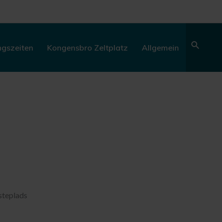
Sear
ngszeiten
Kongensbro Zeltplatz
Allgemein
steplads