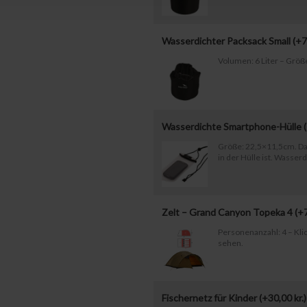
Wasserdichter Packsack Small (+
7
Volumen: 6 Liter – Größ
Wasserdichte Smartphone-Hülle 
Größe: 22,5×11,5cm. Da
in der Hülle ist. Wasserd
Zelt – Grand Canyon Topeka 4 (+
Personenanzahl: 4 – Klic
sehen.
Fischernetz für Kinder (+
30,00
kr.
)