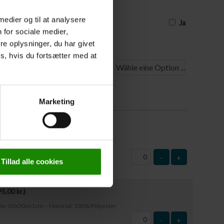
ben, setzen Sie bitte ein Häkchen. Die
 Tage vor Reisebeginn mitgeteilt werden
 medier og til at analysere
Ja
 for sociale medier,
e oplysninger, du har givet
s, hvis du fortsætter med at
tpunkt
rüstung
Marketing
50,00
kr.
)
ße: 63x37cm – Material: Kunststoff
-
+
Tillad alle cookies
95,00
kr.
)
öße: 30x30x61cm – Material: 100% Polyester
-
+