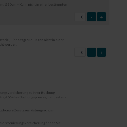
m. Ø30cm – Kann nicht in einer bestimmten
-
+
terial, Einheitsgröße – Kann nicht in einer
cht werden.
-
+
erungsversicherung zu Ihrer Buchung
beträgt 5% des Buchungspreises, mindestens
 optionale Zusatzausrüstung nicht im
die Stornierungsversicherung finden Sie