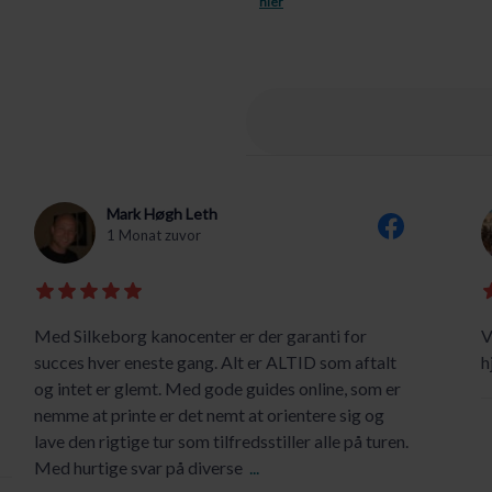
hier
Mark Høgh Leth
1 Monat zuvor
Med Silkeborg kanocenter er der garanti for
V
succes hver eneste gang. Alt er ALTID som aftalt
h
og intet er glemt. Med gode guides online, som er
nemme at printe er det nemt at orientere sig og
lave den rigtige tur som tilfredsstiller alle på turen.
Med hurtige svar på diverse
...