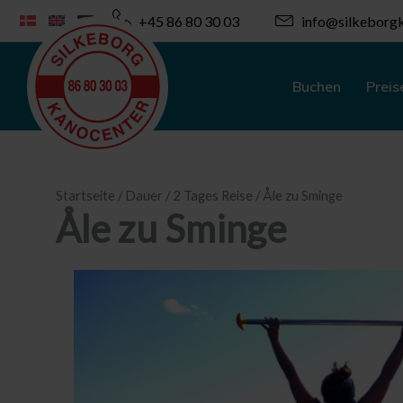
Zum
+45 86 80 30 03
info@silkeborgk
Inhalt
springen
Buchen
Preis
Startseite
/
Dauer
/
2 Tages Reise
/ Åle zu Sminge
Åle zu Sminge