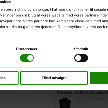
ookies
Rettungswesten oben nicht ausgefüllt ha
Westengrößen müssen uns spätestens 3
se vores indhold og annoncer, til at vise dig funktioner til sociale
plysninger om din brug af vores website med vores partnere inden
ysepartnere. Vores partnere kan kombinere disse data med andr
Abfahrtszeit
*
et fra din brug af deres tjenester. Du samtykker til vores cookie
Voraussichtliche Abfahrtszeit vom Star
Zusätzliche Aus
Præferencer
Statistik
Gepäcktonne mit Deckel Miete (+
Kapazität: 60 Liter – Ma
ies
Tillad udvalgte
Wasserdichter Packsack Large (+
Volumen: 36 Liter – Gr