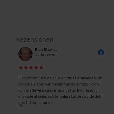
Rezensionen
Bent Skovhus
1 Jahre zuvor
Ud over at vi havde en skøn tur, så oplevede vi et
på
personale, som var meget fleksible med, hvor vi
kunne aflevere kanoerne, alt efter hvor langt vi
ønskede at sejle. Selvfølgelig skal de så vide det i
god tid på sejlturen.