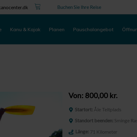
Kurv
Buchen Sie Ihre Reise
anocenter.dk
e
Kanu & Kajak
Planen
Pauschalangebot
Öffnu
Von:
800,00
kr.
Startort:
Åle Teltplads
Standort beenden:
Sminge Ra
Länge:
71 Kilometer