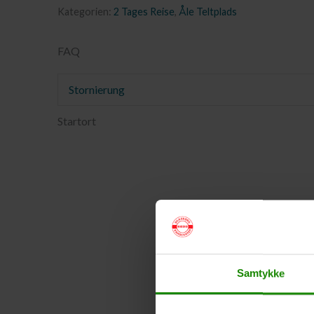
Kategorien:
2 Tages Reise
,
Åle Teltplads
FAQ
Stornierung
Startort
Samtykke