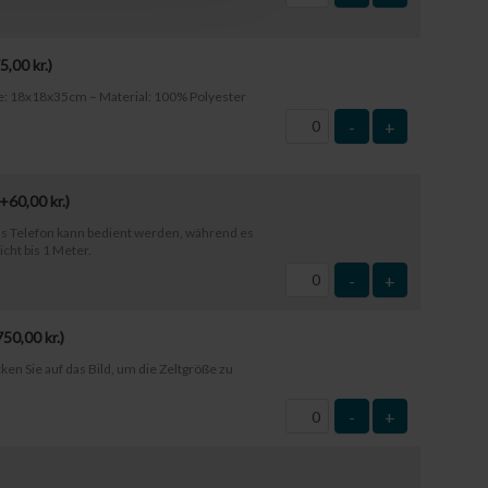
5,00
kr.
)
e: 18x18x35cm – Material: 100% Polyester
-
+
(+
60,00
kr.
)
s Telefon kann bedient werden, während es
icht bis 1 Meter.
-
+
750,00
kr.
)
ken Sie auf das Bild, um die Zeltgröße zu
-
+