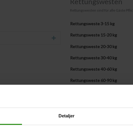
Rettungswesten
Rettungswesten sind für alle Gäste Pflich
Rettungsweste 3-15 kg
Rettungsweste 15-20 kg
Erweitern Sie
Rettungsweste 20-30 kg
Rettungsweste 30-40 kg
Rettungsweste 40-60 kg
Rettungsweste 60-90 kg
Rettungsweste + 90 kg
Eigene Rettungswesten mitbringe
Detaljer
Westengrößen werden später m
Wenn Sie die Gewichte der Teilnehmer