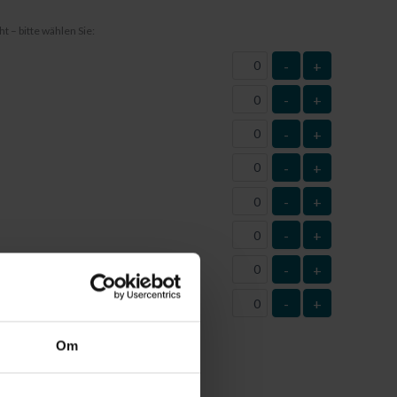
t – bitte wählen Sie:
-
+
-
+
-
+
-
+
-
+
-
+
-
+
-
+
n (Anzahl)
Om
itgeteilt
noch nicht
kennen und daher die