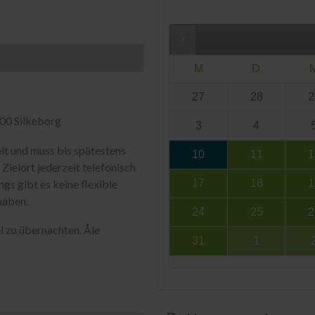
M
D
g
27
28
2
600 Silkeborg
3
4
it und muss bis spätestens
10
11
1
Zielort jederzeit telefonisch
ngs gibt es keine flexible
17
18
1
haben.
24
25
2
l zu übernachten. Åle
31
1