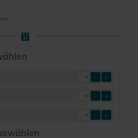
ember
wählen
-
+
-
+
-
+
uswählen