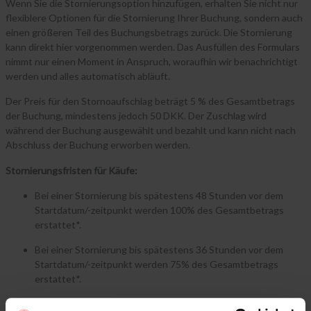
Wenn Sie die Stornierungsoption hinzufügen, erhalten Sie nicht nur
flexiblere Optionen für die Stornierung Ihrer Buchung, sondern auch
einen größeren Teil des Buchungsbetrags zurück. Die Stornierung
kann direkt hier vorgenommen werden. Das Ausfüllen des Formulars
nimmt nur einen Moment in Anspruch, woraufhin wir benachrichtigt
werden und alles automatisch abläuft.
Der Preis für den Stornoaufschlag beträgt 5 % des Gesamtbetrags
der Buchung, mindestens jedoch 50 DKK. Der Zuschlag wird
während der Buchung ausgewählt und bezahlt und kann nicht nach
Abschluss der Buchung erworben werden.
Stornierungsfristen für Käufe:
Bei einer Stornierung bis spätestens 48 Stunden vor dem
Startdatum/-zeitpunkt werden 100% des Gesamtbetrags
erstattet*.
Bei einer Stornierung bis spätestens 36 Stunden vor dem
Startdatum/-zeitpunkt werden 75% des Gesamtbetrags
erstattet*.
Bei einer Stornierung mindestens 24 Stunden vor dem