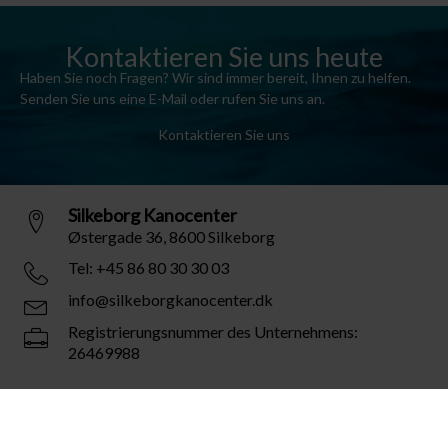
Kontaktieren Sie uns heute
Haben Sie noch Fragen? Wir sind immer bereit, Ihnen zu helfen.
Senden Sie uns eine E-Mail oder rufen Sie uns an.
Kontaktieren Sie uns
Silkeborg Kanocenter
Østergade 36, 8600 Silkeborg
Tel: +45 86 80 30 30 03
info@silkeborgkanocenter.dk
Registrierungsnummer des Unternehmens:
26469988