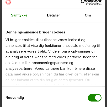
Startdatum/-zeitpunkt werden 50% des Gesamtbetrags
zurückerstattet*.
Samtykke
Detaljer
Om
Bei weniger als 24 Stunden vor dem Startdatum/-zeitpunkt
wird der Betrag nicht zurückerstattet.
*Der Betrag für die erworbene Stornierungsoption ist nicht erstattungsfähig.
Denne hjemmeside bruger cookies
Vi bruger cookies til at tilpasse vores indhold og
Bitte beachten Sie, dass Sie Ihre Buchung nach erfolgter Zahlung
jederzeit ändern können, indem Sie uns per E-Mail oder Telefon
annoncer, til at vise dig funktioner til sociale medier og til
kontaktieren.
at analysere vores trafik. Vi deler også oplysninger om
Alle optionalen Extras werden immer in voller Höhe erstattet.
din brug af vores website med vores partnere inden for
sociale medier, annonceringspartnere og
Für andere Stornierungsbedingungen lesen Sie bitte unsere
analysepartnere. Vores partnere kan kombinere disse
Allgemeinen
Geschäftsbedingungen.
data med andre oplysninger, du har givet dem, eller som
de har indsamlet fra din brug af deres tjenester. Du
samtykker til vores cookies, hvis du fortsætter med at
Wenn Sie eine gebuchte Tour stornieren möchten, füllen Sie einfach
das untenstehende Formular aus:
anvende vores hjemmeside.
Samtykkevalg
Nødvendig
Afbestilling