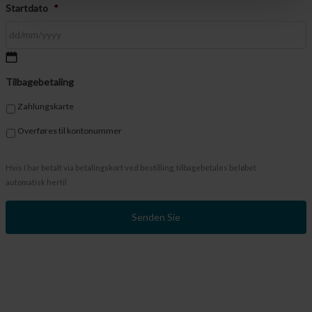
Startdato
*
TT
Tilbagebetaling
Schrägstrich
MM
Zahlungskarte
Schrägstrich
JJJJ
Overføres til kontonummer
Hvis I har betalt via betalingskort ved bestilling, tilbagebetales beløbet
automatisk hertil