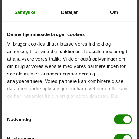
Åle zu Gudenå Camping
Åle zu Gudenå Camping
Samtykke
Detaljer
Om
Von:
2.100,00
kr.
Von:
2.250,00
kr.
Weiterlesen
Weiterlesen
Denne hjemmeside bruger cookies
Vi bruger cookies til at tilpasse vores indhold og
annoncer, til at vise dig funktioner til sociale medier og til
at analysere vores trafik. Vi deler også oplysninger om
din brug af vores website med vores partnere inden for
sociale medier, annonceringspartnere og
analysepartnere. Vores partnere kan kombinere disse
data med andre oplysninger, du har givet dem, eller som
de har indsamlet fra din brug af deres tjenester. Du
samtykker til vores cookies, hvis du fortsætter med at
1 Tag Reise
2 Tages Reise
anvende vores hjemmeside.
Samtykkevalg
Åle zu Vestbirk Camping
Åle zu Vestbirk Camping
Nødvendig
Von:
550,00
kr.
Von:
800,00
kr.
Weiterlesen
Weiterlesen
Præferencer