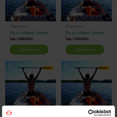
7 Tage Reise
8 Tage Reise
Åle zu Gudenå Camping
Åle zu Gudenå Camping
Von:
1.800,00
kr.
Von:
1.950,00
kr.
Weiterlesen
Weiterlesen
9 Tage Reise
10 Tage Reise