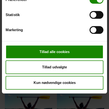
Statistik
Marketing
Tillad alle cookies
3 Tage Reise
4 Tage Reise
Åle zu Vestbirk Camping
Åle zu Vestbirk Camping
Tillad udvalgte
Von:
1.100,00
kr.
Von:
1.300,00
kr.
Weiterlesen
Weiterlesen
Kun nødvendige cookies