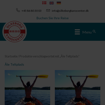
Zum
Inhalt
+45 86 80 30 03
info@silkeborgkanocenter.dk
springen
Buchen Sie Ihre Reise
Sear
Menu
Startseite
/ Produkte verschlagwortet mit „Åle Teltplads“
Åle Teltplads