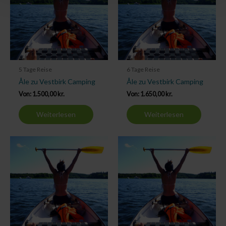
5 Tage Reise
6 Tage Reise
Åle zu Vestbirk Camping
Åle zu Vestbirk Camping
Von:
1.500,00
kr.
Von:
1.650,00
kr.
Weiterlesen
Weiterlesen