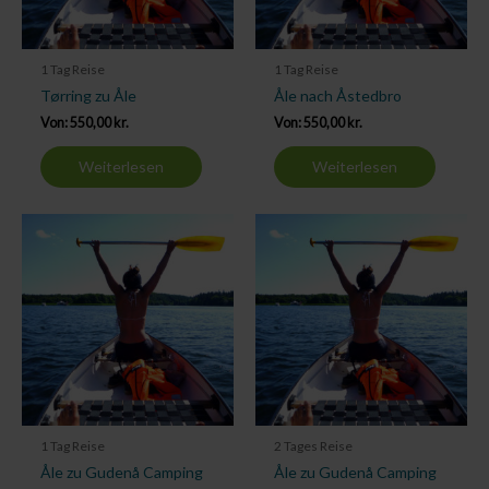
1 Tag Reise
1 Tag Reise
Tørring zu Åle
Åle nach Åstedbro
Von:
550,00
kr.
Von:
550,00
kr.
Weiterlesen
Weiterlesen
1 Tag Reise
2 Tages Reise
Åle zu Gudenå Camping
Åle zu Gudenå Camping