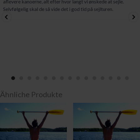
aflevere kanoerne, alt efter hvor langt vi ønskede at sejle.
Selvfølgelig skal de så vide det i god tid på sejlturen.
Ähnliche Produkte