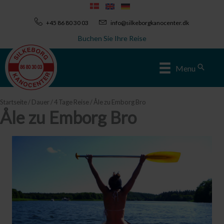
Zum
Inhalt
+45 86 80 30 03
info@silkeborgkanocenter.dk
springen
Buchen Sie Ihre Reise
Sear
Menu
Startseite
/
Dauer
/
4 Tage Reise
/ Åle zu Emborg Bro
Åle zu Emborg Bro