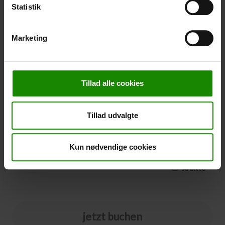
nicht in einer bestimmten Farbe gebucht werden.
Statistik
-
+
Marketing
Stornierung
Stornierung (
50,00 kr.
)
Tillad alle cookies
Sie können eine Stornierungsversicherung zu Ihrer
Buchung hinzufügen. Der Preis beträgt 5% des
Buchungspreises, mindestens 50,00 DKK.
Tillad udvalgte
Bitte beachten Sie, dass optionale Zusatzausrüstung
nicht im Stornierungspreis enthalten ist.
HINWEIS:
Bedingungen und Fristen für die Stornierungsversicherung
Kun nødvendige cookies
finden Sie
hier
Ja bitte
jetzt buchen