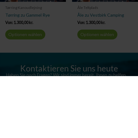
Tørring Kanoudlejning
Åle Teltplads
Tørring zu Gammel Rye
Åle zu Vestbirk Camping
Von:
1.300,00
kr.
Von:
1.300,00
kr.
Optionen wählen
Optionen wählen
Kontaktieren Sie uns heute
Haben Sie noch Fragen? Wir sind immer bereit, Ihnen zu helfen.
Senden Sie uns eine E-Mail oder rufen Sie uns an.
Kontaktieren Sie uns
Silkeborg Kanocenter
Østergade 36, 8600 Silkeborg
Tel: +45 86 80 30 30 03