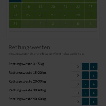
17
18
19
20
21
22
23
24
25
26
27
28
29
30
31
1
2
3
4
5
6
Rettungswesten
Rettungswesten sind für alle Gäste Pflicht – bitte wählen Sie:
Rettungsweste 3-15 kg
-
+
Rettungsweste 15-20 kg
-
+
Rettungsweste 20-30 kg
-
+
Rettungsweste 30-40 kg
-
+
Rettungsweste 40-60 kg
-
+