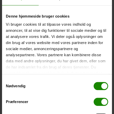
Größe: 22,5×11,5cm. Das Telefon kann bedient
werden, während es in der Hülle ist. Wasserdicht bis 1
Meter.
Denne hjemmeside bruger cookies
-
+
Vi bruger cookies til at tilpasse vores indhold og
annoncer, til at vise dig funktioner til sociale medier og til
Zelt – Grand Canyon Topeka 4 (+
750,00
kr.
)
at analysere vores trafik. Vi deler også oplysninger om
Personenanzahl: 4 – Klicken Sie auf das Bild, um die
din brug af vores website med vores partnere inden for
Zeltgröße zu sehen.
sociale medier, annonceringspartnere og
analysepartnere. Vores partnere kan kombinere disse
-
+
data med andre oplysninger, du har givet dem, eller som
de har indsamlet fra din brug af deres tjenester. Du
Fischernetz für Kinder (+
30,00
kr.
)
samtykker til vores cookies, hvis du fortsætter med at
Teleskopstange 52-129cm. Ø30cm – Kann nicht in
anvende vores hjemmeside.
einer bestimmten Farbe gebucht werden.
Samtykkevalg
Nødvendig
-
+
Præferencer
Regenponcho (+
20,00
kr.
)
Wasserdicht, leichtes Material, Einheitsgröße – Kann