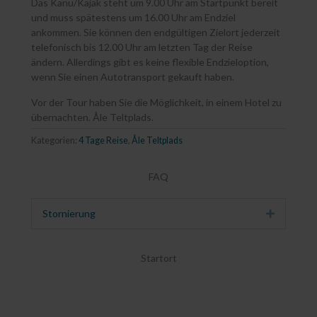
Das Kanu/Kajak steht um 9.00 Uhr am Startpunkt bereit
und muss spätestens um 16.00 Uhr am Endziel
ankommen. Sie können den endgültigen Zielort jederzeit
telefonisch bis 12.00 Uhr am letzten Tag der Reise
ändern. Allerdings gibt es keine flexible Endzieloption,
wenn Sie einen Autotransport gekauft haben.
Vor der Tour haben Sie die Möglichkeit, in einem Hotel zu
übernachten. Åle Teltplads.
Kategorien:
4 Tage Reise
,
Åle Teltplads
FAQ
Stornierung
Erweitern
Startort