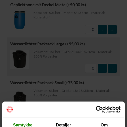
Gepäcktonne mit Deckel Miete (+
50,00
kr.
)
Kapazität: 60 Liter – Maße: 63x37cm – Material:
Kunststoff
-
+
Wasserdichter Packsack Large (+
95,00
kr.
)
Volumen: 36 Liter – Größe: 30x30x61cm – Material:
100% Polyester
-
+
Wasserdichter Packsack Small (+
75,00
kr.
)
Volumen: 6 Liter – Größe: 18x18x35cm – Material:
100% Polyester
-
+
Wasserdichte Smartphone-Hülle (+
60,00
kr.
)
Samtykke
Detaljer
Om