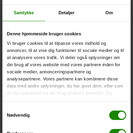
Größe: 22,5×11,5cm. Das Telefon kann bedient
werden, während es in der Hülle ist. Wasserdicht bis 1
Meter.
Samtykke
Detaljer
Om
-
+
Denne hjemmeside bruger cookies
Zelt – Grand Canyon Topeka 4 (+
750,00
kr.
)
Vi bruger cookies til at tilpasse vores indhold og
Personenanzahl: 4 – Klicken Sie auf das Bild, um die
annoncer, til at vise dig funktioner til sociale medier og til
Zeltgröße zu sehen.
at analysere vores trafik. Vi deler også oplysninger om
din brug af vores website med vores partnere inden for
-
+
sociale medier, annonceringspartnere og
analysepartnere. Vores partnere kan kombinere disse
Fischernetz für Kinder (+
30,00
kr.
)
data med andre oplysninger, du har givet dem, eller som
Teleskopstange 52-129cm. Ø30cm – Kann nicht in
de har indsamlet fra din brug af deres tjenester. Du
einer bestimmten Farbe gebucht werden.
samtykker til vores cookies, hvis du fortsætter med at
-
+
anvende vores hjemmeside.
Samtykkevalg
Nødvendig
Regenponcho (+
20,00
kr.
)
Wasserdicht, leichtes Material, Einheitsgröße – Kann