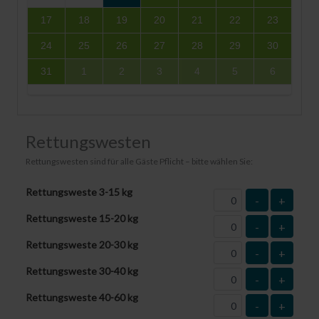
17
18
19
20
21
22
23
24
25
26
27
28
29
30
31
1
2
3
4
5
6
Rettungswesten
Rettungswesten sind für alle Gäste Pflicht – bitte wählen Sie:
Rettungsweste 3-15 kg
-
+
Rettungsweste 15-20 kg
-
+
Rettungsweste 20-30 kg
-
+
Rettungsweste 30-40 kg
-
+
Rettungsweste 40-60 kg
-
+