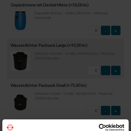
Gepäcktonne mit Deckel Miete (+
50,00
kr.
)
Kapazität: 60 Liter – Maße: 63x37cm – Material:
Kunststoff
-
+
Wasserdichter Packsack Large (+
95,00
kr.
)
Volumen: 36 Liter – Größe: 30x30x61cm – Material:
100% Polyester
-
+
Wasserdichter Packsack Small (+
75,00
kr.
)
Volumen: 6 Liter – Größe: 18x18x35cm – Material:
100% Polyester
-
+
Wasserdichte Smartphone-Hülle (+
60,00
kr.
)