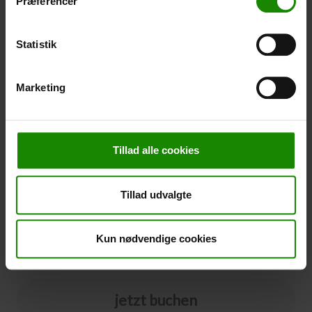
Præferencer
nicht in einer bestimmten Farbe gebucht werden.
-
+
Statistik
Stornierung
Marketing
Stornierung (
50,00 kr.
)
Sie können eine Stornierungsversicherung zu Ihrer
Buchung hinzufügen. Der Preis beträgt 5% des
Tillad alle cookies
Buchungspreises, mindestens 50,00 DKK.
Bitte beachten Sie, dass optionale Zusatzausrüstung
nicht im Stornierungspreis enthalten ist.
Tillad udvalgte
HINWEIS:
Bedingungen und Fristen für die Stornierungsversicherung
finden Sie
hier
Ja bitte
Kun nødvendige cookies
jetzt buchen