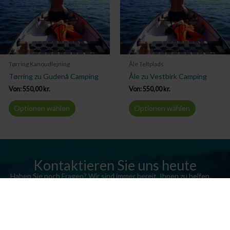
Tørring Kanoudlejning
Åle Teltplads
Tørring zu Gudenå Camping
Åle zu Vestbirk Camping
Von:
550,00
kr.
Von:
550,00
kr.
Optionen wählen
Optionen wählen
Kontaktieren Sie uns heute
Haben Sie noch Fragen? Wir sind immer bereit, Ihnen zu helfen.
Senden Sie uns eine E-Mail oder rufen Sie uns an.
Kontaktieren Sie uns