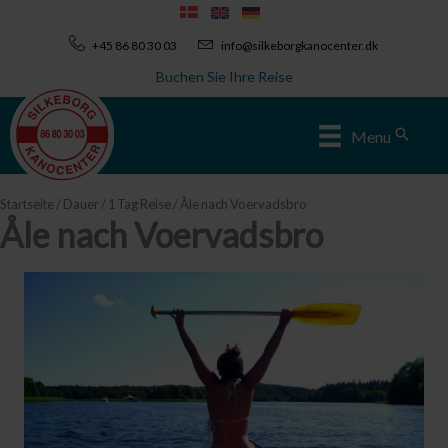
Zum
Inhalt
+45 86 80 30 03
info@silkeborgkanocenter.dk
springen
Buchen Sie Ihre Reise
Sear
Menu
Startseite
/
Dauer
/
1 Tag Reise
/ Åle nach Voervadsbro
Åle nach Voervadsbro