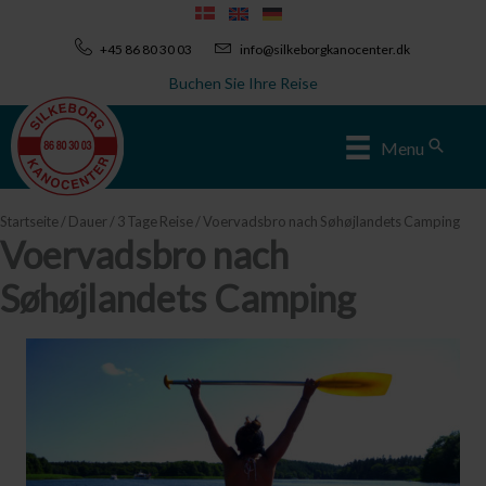
Zum
Inhalt
+45 86 80 30 03
info@silkeborgkanocenter.dk
springen
Buchen Sie Ihre Reise
Sear
Menu
Startseite
/
Dauer
/
3 Tage Reise
/ Voervadsbro nach Søhøjlandets Camping
Voervadsbro nach
Søhøjlandets Camping