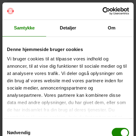
Wasserdichte Smartphone-Hülle (+
60,00
kr.
)
Größe: 22,5×11,5cm. Das Telefon kann bedient
werden, während es in der Hülle ist. Wasserdicht bis 1
Meter.
Samtykke
Detaljer
Om
-
+
Denne hjemmeside bruger cookies
Zelt – Grand Canyon Topeka 4 (+
750,00
kr.
)
Vi bruger cookies til at tilpasse vores indhold og
Personenanzahl: 4 – Klicken Sie auf das Bild, um die
annoncer, til at vise dig funktioner til sociale medier og til
Zeltgröße zu sehen.
at analysere vores trafik. Vi deler også oplysninger om
-
+
din brug af vores website med vores partnere inden for
sociale medier, annonceringspartnere og
Fischernetz für Kinder (+
30,00
kr.
)
analysepartnere. Vores partnere kan kombinere disse
data med andre oplysninger, du har givet dem, eller som
Teleskopstange 52-129cm. Ø30cm – Kann nicht in
einer bestimmten Farbe gebucht werden.
de har indsamlet fra din brug af deres tjenester. Du
samtykker til vores cookies, hvis du fortsætter med at
-
+
anvende vores hjemmeside.
Samtykkevalg
Nødvendig