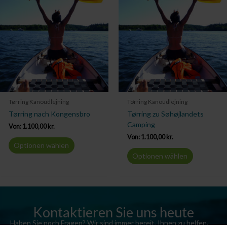
Tørring Kanoudlejning
Tørring Kanoudlejning
Tørring nach Kongensbro
Tørring zu Søhøjlandets
Camping
Von:
1.100,00
kr.
Von:
1.100,00
kr.
Optionen wählen
Optionen wählen
Kontaktieren Sie uns heute
Haben Sie noch Fragen? Wir sind immer bereit, Ihnen zu helfen.