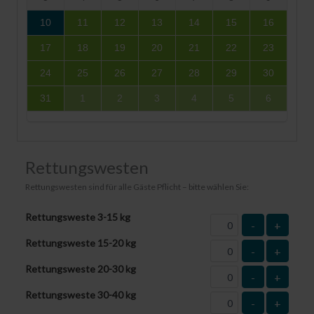
10
11
12
13
14
15
16
17
18
19
20
21
22
23
24
25
26
27
28
29
30
31
1
2
3
4
5
6
Rettungswesten
Rettungswesten sind für alle Gäste Pflicht – bitte wählen Sie:
Rettungsweste 3-15 kg
-
+
Rettungsweste 15-20 kg
-
+
Rettungsweste 20-30 kg
-
+
Rettungsweste 30-40 kg
-
+