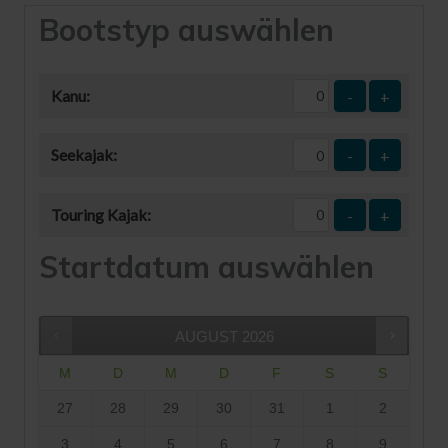
Bootstyp auswählen
Kanu:
-
+
Seekajak:
-
+
Touring Kajak:
-
+
Startdatum auswählen
AUGUST
2026
M
D
M
D
F
S
S
27
28
29
30
31
1
2
3
4
5
6
7
8
9