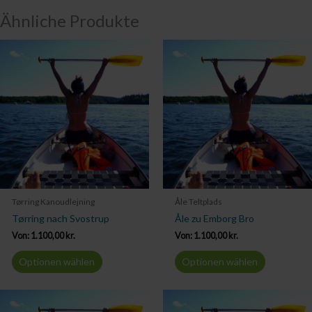
Ähnliche Produkte
Tørring Kanoudlejning
Åle Teltplads
Tørring nach Svostrup
Åle zu Emborg Bro
Von:
1.100,00
kr.
Von:
1.100,00
kr.
Optionen wählen
Optionen wählen