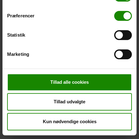
Regenponcho (+
20,00
kr.
)
Wasserdicht, leichtes Material, Einheitsgröße – Kann
nicht in einer bestimmten Farbe gebucht werden.
Præferencer
-
+
Statistik
Stornierung
Marketing
Stornierung (
50,00 kr.
)
Sie können eine Stornierungsversicherung zu Ihrer
Buchung hinzufügen. Der Preis beträgt 5% des
Buchungspreises, mindestens 50,00 DKK.
Tillad alle cookies
Bitte beachten Sie, dass optionale Zusatzausrüstung
nicht im Stornierungspreis enthalten ist.
Tillad udvalgte
HINWEIS:
Bedingungen und Fristen für die Stornierungsversicherung
finden Sie
hier
Ja bitte
Kun nødvendige cookies