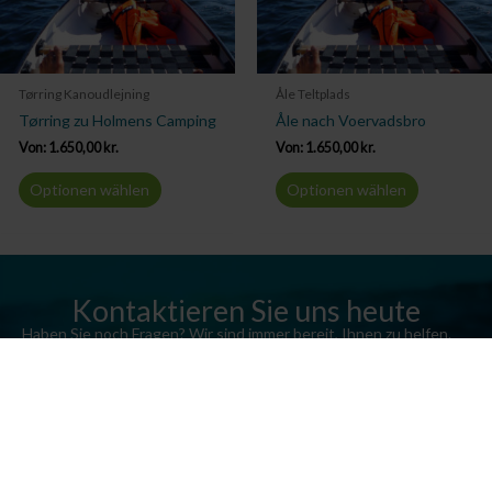
Tørring Kanoudlejning
Åle Teltplads
Tørring zu Holmens Camping
Åle nach Voervadsbro
Von:
1.650,00
kr.
Von:
1.650,00
kr.
Optionen wählen
Optionen wählen
Kontaktieren Sie uns heute
Haben Sie noch Fragen? Wir sind immer bereit, Ihnen zu helfen.
Senden Sie uns eine E-Mail oder rufen Sie uns an.
Kontaktieren Sie uns
Silkeborg Kanocenter