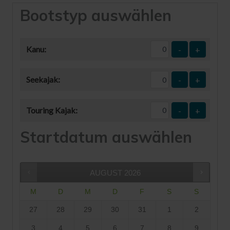
Bootstyp auswählen
Kanu:
-
+
Seekajak:
-
+
Touring Kajak:
-
+
Startdatum auswählen
AUGUST
2026
M
D
M
D
F
S
S
27
28
29
30
31
1
2
3
4
5
6
7
8
9