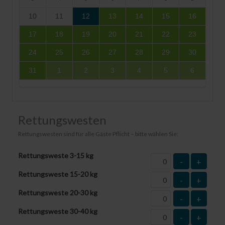
10
11
12
13
14
15
16
17
18
19
20
21
22
23
24
25
26
27
28
29
30
31
1
2
3
4
5
6
Rettungswesten
Rettungswesten sind für alle Gäste Pflicht – bitte wählen Sie:
Rettungsweste 3-15 kg
-
+
Rettungsweste 15-20 kg
-
+
Rettungsweste 20-30 kg
-
+
Rettungsweste 30-40 kg
-
+