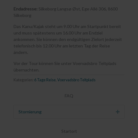
Endadresse:
Silkeborg Langsø Øst, Ege Allé 306, 8600
Silkeborg
Das Kanu/Kajak steht um 9.00 Uhr am Startpunkt bereit
und muss spätestens um 16.00 Uhr am Endziel
ankommen. Sie können den endgültigen Zielort jederzeit
telefonisch bis 12.00 Uhr am letzten Tag der Reise
ändern.
Vor der Tour können Sie unter Voervadsbro Teltplads
übernachten.
Kategorien:
6 Tage Reise
,
Voervadsbro Teltplads
FAQ
Stornierung
Erweitern
Startort