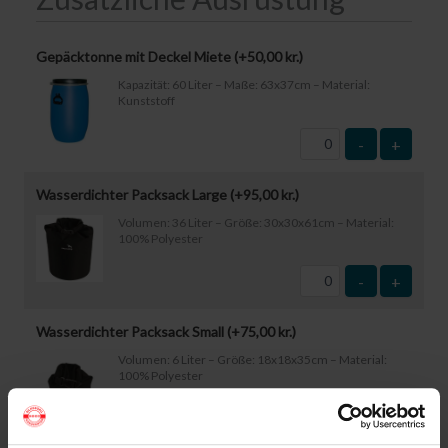
Gepäcktonne mit Deckel Miete (+
50,00
kr.
)
Kapazität: 60 Liter – Maße: 63x37cm – Material:
Kunststoff
-
+
Wasserdichter Packsack Large (+
95,00
kr.
)
Volumen: 36 Liter – Größe: 30x30x61cm – Material:
100% Polyester
-
+
Wasserdichter Packsack Small (+
75,00
kr.
)
Volumen: 6 Liter – Größe: 18x18x35cm – Material:
100% Polyester
-
+