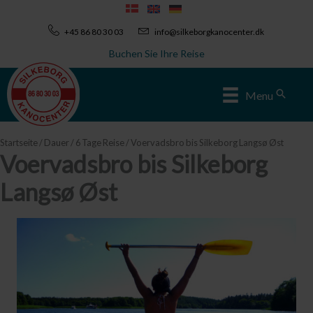
Zum
Inhalt
+45 86 80 30 03
info@silkeborgkanocenter.dk
springen
Buchen Sie Ihre Reise
Sear
Menu
Startseite
/
Dauer
/
6 Tage Reise
/ Voervadsbro bis Silkeborg Langsø Øst
Voervadsbro bis Silkeborg
Langsø Øst