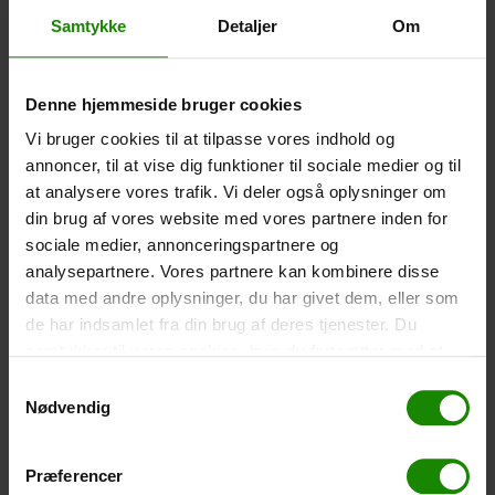
Wasserdichte Smartphone-Hülle (+
60,00
kr.
)
Samtykke
Detaljer
Om
Größe: 22,5×11,5cm. Das Telefon kann bedient
werden, während es in der Hülle ist. Wasserdicht bis 1
Meter.
Denne hjemmeside bruger cookies
-
+
Vi bruger cookies til at tilpasse vores indhold og
annoncer, til at vise dig funktioner til sociale medier og til
Zelt – Grand Canyon Topeka 4 (+
750,00
kr.
)
at analysere vores trafik. Vi deler også oplysninger om
din brug af vores website med vores partnere inden for
Personenanzahl: 4 – Klicken Sie auf das Bild, um die
Zeltgröße zu sehen.
sociale medier, annonceringspartnere og
analysepartnere. Vores partnere kan kombinere disse
-
+
data med andre oplysninger, du har givet dem, eller som
de har indsamlet fra din brug af deres tjenester. Du
Fischernetz für Kinder (+
30,00
kr.
)
samtykker til vores cookies, hvis du fortsætter med at
Teleskopstange 52-129cm. Ø30cm – Kann nicht in
anvende vores hjemmeside.
Samtykkevalg
einer bestimmten Farbe gebucht werden.
Nødvendig
-
+
Præferencer