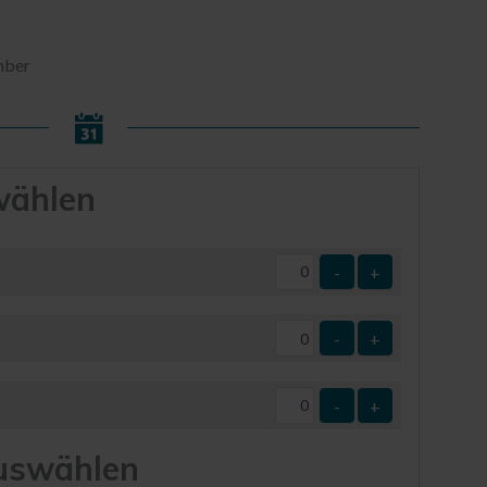
ember
wählen
-
+
-
+
-
+
uswählen