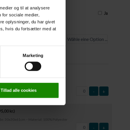
ben, setzen Sie bitte ein Häkchen. Die
 medier og til at analysere
 Tage vor Reisebeginn mitgeteilt werden
Ja
 for sociale medier,
e oplysninger, du har givet
s, hvis du fortsætter med at
tpunkt
rüstung
Marketing
50,00
kr.
)
ße: 63x37cm – Material: Kunststoff
Tillad alle cookies
-
+
95,00
kr.
)
öße: 30x30x61cm – Material: 100% Polyester
-
+