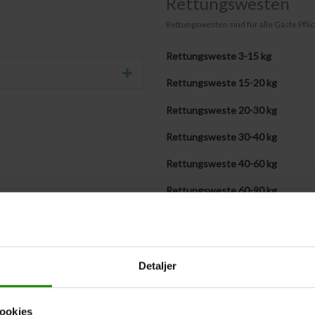
Rettungswesten
Rettungswesten sind für alle Gäste Pflich
Rettungsweste 3-15 kg
Erweitern Sie
Rettungsweste 15-20 kg
Rettungsweste 20-30 kg
Rettungsweste 30-40 kg
Rettungsweste 40-60 kg
Rettungsweste 60-90 kg
Rettungsweste + 90 kg
Eigene Rettungswesten mitbringe
Detaljer
Westengrößen werden später m
ookies
Wenn Sie die Gewichte der Teilnehmer