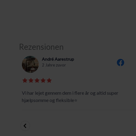
Rezensionen
André Aarestrup
2 Jahre zuvor
e
Vi har lejet gennem dem i flere år og altid super
hjælpsomme og fleksible⭐️