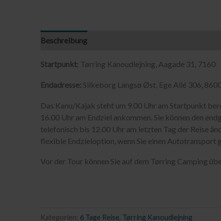
Beschreibung
Startpunkt
: Tørring Kanoudlejning, Aagade 31, 7160
Endadresse:
Silkeborg Langsø Øst, Ege Allé 306, 860
Das Kanu/Kajak steht um 9.00 Uhr am Startpunkt ber
16.00 Uhr am Endziel ankommen. Sie können den endgü
telefonisch bis 12.00 Uhr am letzten Tag der Reise änd
flexible Endzieloption, wenn Sie einen Autotransport 
Vor der Tour können Sie auf dem Tørring Camping üb
Kategorien:
6 Tage Reise
,
Tørring Kanoudlejning