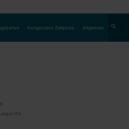
Sear
ngszeiten
Kongensbro Zeltplatz
Allgemein
ng
Langsø Øst