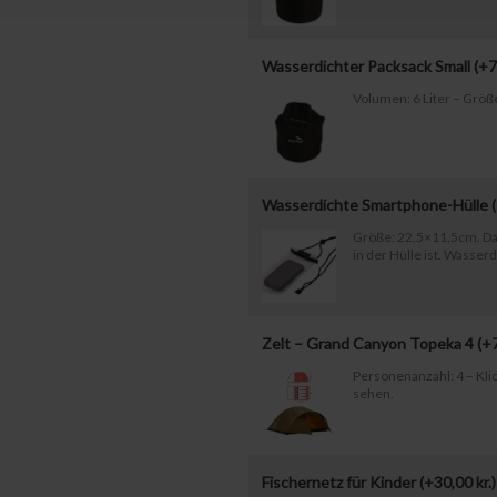
Wasserdichter Packsack Small (+
7
Volumen: 6 Liter – Größ
Wasserdichte Smartphone-Hülle 
Größe: 22,5×11,5cm. Da
in der Hülle ist. Wasserd
Zelt – Grand Canyon Topeka 4 (+
Personenanzahl: 4 – Klic
sehen.
Fischernetz für Kinder (+
30,00
kr.
)