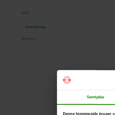
FAQ
Stornierung
Startort
Samtykke
Denne hjemmeside bruger c