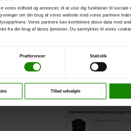
Rettungswesten oben nicht ausgefüllt ha
se vores indhold og annoncer, til at vise dig funktioner til sociale
Westengrößen müssen uns spätestens 3
plysninger om din brug af vores website med vores partnere inden
ysepartnere. Vores partnere kan kombinere disse data med andr
et fra din brug af deres tjenester. Du samtykker til vores cookie
Abfahrtszeit
*
Voraussichtliche Abfahrtszeit vom Star
Zusätzliche Aus
Præferencer
Statistik
Gepäcktonne mit Deckel Miete (+
Kapazität: 60 Liter – Ma
ies
Tillad udvalgte
Wasserdichter Packsack Large (+
Volumen: 36 Liter – Gr