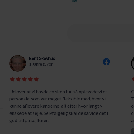
hier
Bent Skovhus
1 Jahre zuvor
Ud over at vi havde en skøn tur, så oplevede vi et
G
personale, som var meget fleksible med, hvor vi
T
kunne aflevere kanoerne, alt efter hvor langt vi
c
ønskede at sejle. Selvfølgelig skal de så vide det i
o
god tid på sejlturen.
a