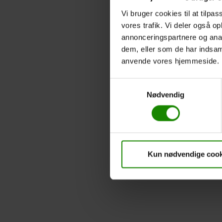
Vi bruger cookies til at tilpas
vores trafik. Vi deler også o
annonceringspartnere og anal
dem, eller som de har indsaml
anvende vores hjemmeside.
Samtykkevalg
Nødvendig
Kun nødvendige cook