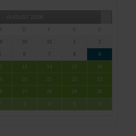
AUGUST
2026
M
D
F
S
S
9
30
31
1
2
5
6
7
8
9
2
13
14
15
16
9
20
21
22
23
6
27
28
29
30
2
3
4
5
6