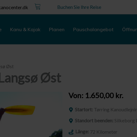
Kurv
Buchen Sie Ihre Reise
anocenter.dk
e
Kanu & Kajak
Planen
Pauschalangebot
Öffnu
gsø Øst
 Langsø Øst
Von:
1.650,00
kr.
Startort:
Tørring Kanoudlejni
Standort beenden:
Silkeborg 
Länge:
72 Kilometer