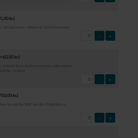
5,00
kr.
)
e: 18x18x35cm – Material: 100% Polyester
-
+
(+
60,00
kr.
)
s Telefon kann bedient werden, während es
icht bis 1 Meter.
-
+
750,00
kr.
)
ken Sie auf das Bild, um die Zeltgröße zu
-
+