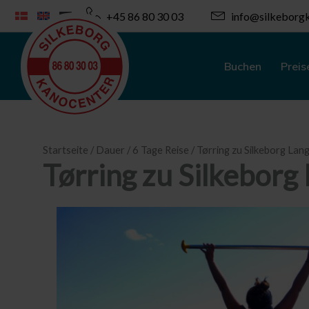
Zum
+45 86 80 30 03
info@silkeborgk
Inhalt
springen
Buchen
Preis
Startseite
/
Dauer
/
6 Tage Reise
/ Tørring zu Silkeborg Lan
Tørring zu Silkeborg