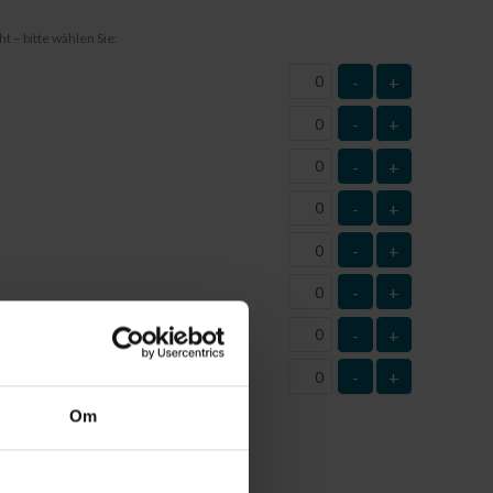
t – bitte wählen Sie:
-
+
-
+
-
+
-
+
-
+
-
+
-
+
-
+
n (Anzahl)
Om
itgeteilt
noch nicht
kennen und daher die