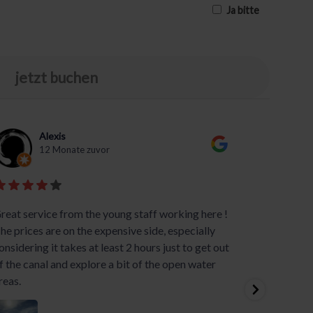
Ja bitte
jetzt buchen
Alexis
12 Monate zuvor
reat service from the young staff working here !
Med Sil
he prices are on the expensive side, especially
succes 
onsidering it takes at least 2 hours just to get out
og inte
f the canal and explore a bit of the open water
nemme a
reas.
lave den
Med hur