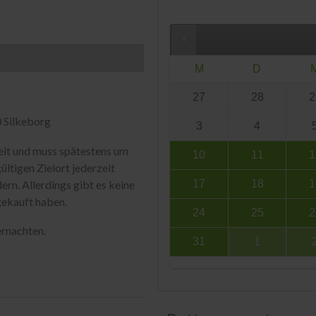
M
D
27
28
2
0 Silkeborg
3
4
eit und muss spätestens um
10
11
1
ltigen Zielort jederzeit
ern. Allerdings gibt es keine
17
18
1
gekauft haben.
24
25
2
ernachten.
31
1