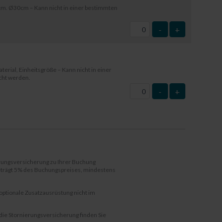
m. Ø30cm – Kann nicht in einer bestimmten
-
+
terial, Einheitsgröße – Kann nicht in einer
cht werden.
-
+
erungsversicherung zu Ihrer Buchung
beträgt 5% des Buchungspreises, mindestens
 optionale Zusatzausrüstung nicht im
die Stornierungsversicherung finden Sie