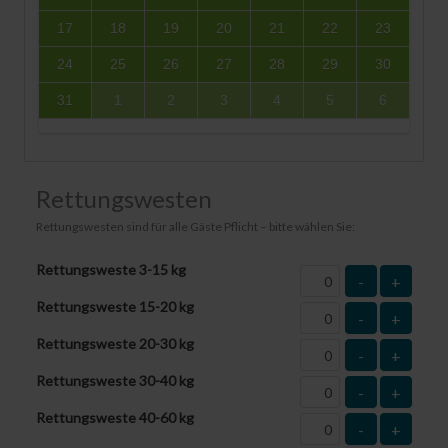
17
18
19
20
21
22
23
24
25
26
27
28
29
30
31
1
2
3
4
5
6
Rettungswesten
Rettungswesten sind für alle Gäste Pflicht – bitte wählen Sie:
Rettungsweste 3-15 kg
-
+
Rettungsweste 15-20 kg
-
+
Rettungsweste 20-30 kg
-
+
Rettungsweste 30-40 kg
-
+
Rettungsweste 40-60 kg
-
+