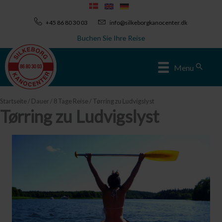
Zum
Inhalt
+45 86 80 30 03
info@silkeborgkanocenter.dk
springen
Buchen Sie Ihre Reise
Sear
Menu
Startseite
/
Dauer
/
8 Tage Reise
/ Tørring zu Ludvigslyst
Tørring zu Ludvigslyst