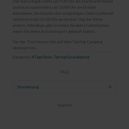
Das Kanu/Kajak steht um 9.00 Uhr am Startpunkt bereit
und muss spätestens um 16.00 Uhr am Endziel
ankommen. Sie können den endgültigen Zielort jederzeit
telefonisch bis 12.00 Uhr am letzten Tag der Reise
ändern. Allerdings gibt es keine flexible Endzieloption,
wenn Sie einen Autotransport gekauft haben.
Vor der Tour können Sie auf dem Tørring Camping
übernachten.
Kategorien:
8 Tage Reise
,
Tørring Kanoudlejning
FAQ
Stornierung
Erweitern
Startort