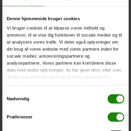
Größe: 22,5×11,5cm. Das Telefon kann bedient
werden, während es in der Hülle ist. Wasserdicht bis 1
Meter.
Denne hjemmeside bruger cookies
-
+
Vi bruger cookies til at tilpasse vores indhold og
annoncer, til at vise dig funktioner til sociale medier og til
Zelt – Grand Canyon Topeka 4 (+
750,00
kr.
)
at analysere vores trafik. Vi deler også oplysninger om
Personenanzahl: 4 – Klicken Sie auf das Bild, um die
din brug af vores website med vores partnere inden for
Zeltgröße zu sehen.
sociale medier, annonceringspartnere og
analysepartnere. Vores partnere kan kombinere disse
-
+
data med andre oplysninger, du har givet dem, eller som
de har indsamlet fra din brug af deres tjenester. Du
Fischernetz für Kinder (+
30,00
kr.
)
samtykker til vores cookies, hvis du fortsætter med at
Teleskopstange 52-129cm. Ø30cm – Kann nicht in
anvende vores hjemmeside.
einer bestimmten Farbe gebucht werden.
Samtykkevalg
Nødvendig
-
+
Præferencer
Regenponcho (+
20,00
kr.
)
Wasserdicht, leichtes Material, Einheitsgröße – Kann