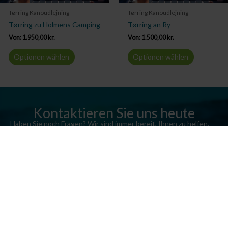
Tørring Kanoudlejning
Tørring Kanoudlejning
Tørring zu Holmens Camping
Tørring an Ry
Von:
1.950,00
kr.
Von:
1.500,00
kr.
Optionen wählen
Optionen wählen
Kontaktieren Sie uns heute
Haben Sie noch Fragen? Wir sind immer bereit, Ihnen zu helfen.
Senden Sie uns eine E-Mail oder rufen Sie uns an.
Kontaktieren Sie uns
Silkeborg Kanocenter
Østergade 36, 8600 Silkeborg
Tel: +45 86 80 30 30 03