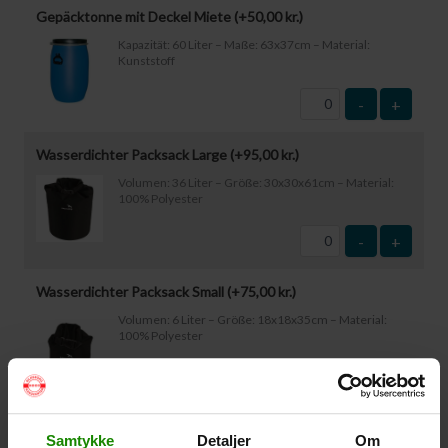
Gepäcktonne mit Deckel Miete (+
50,00
kr.
)
Kapazität: 60 Liter – Maße: 63x37cm – Material:
Kunststoff
-
+
Wasserdichter Packsack Large (+
95,00
kr.
)
Volumen: 36 Liter – Größe: 30x30x61cm – Material:
100% Polyester
-
+
Wasserdichter Packsack Small (+
75,00
kr.
)
Volumen: 6 Liter – Größe: 18x18x35cm – Material:
100% Polyester
-
+
Wasserdichte Smartphone-Hülle (+
60,00
kr.
)
Samtykke
Detaljer
Om