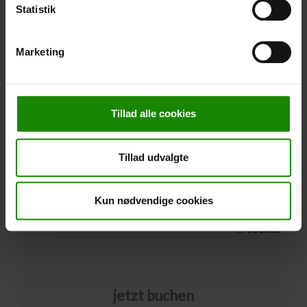
nicht in einer bestimmten Farbe gebucht werden.
Statistik
-
+
Marketing
Stornierung
Stornierung (
50,00 kr.
)
Tillad alle cookies
Sie können eine Stornierungsversicherung zu Ihrer
Buchung hinzufügen. Der Preis beträgt 5% des
Buchungspreises, mindestens 50,00 DKK.
Tillad udvalgte
Bitte beachten Sie, dass optionale Zusatzausrüstung
nicht im Stornierungspreis enthalten ist.
HINWEIS:
Bedingungen und Fristen für die Stornierungsversicherung
Kun nødvendige cookies
finden Sie
hier
Ja bitte
jetzt buchen