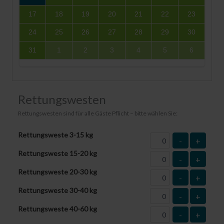
17
18
19
20
21
22
23
24
25
26
27
28
29
30
31
1
2
3
4
5
6
Rettungswesten
Rettungswesten sind für alle Gäste Pflicht – bitte wählen Sie:
Rettungsweste 3-15 kg
-
+
Rettungsweste 15-20 kg
-
+
Rettungsweste 20-30 kg
-
+
Rettungsweste 30-40 kg
-
+
Rettungsweste 40-60 kg
-
+