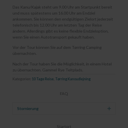
Das Kanu/Kajak steht um 9.00 Uhr am Startpunkt bereit
und muss spätestens um 16.00 Uhr am Endziel
ankommen. Sie können den endgültigen Zielort jederzeit
telefonisch bis 12.00 Uhr am letzten Tag der Reise
ändern. Allerdings gibt es keine flexible Endzieloption,
wenn Sie einen Autotransport gekauft haben.
Vor der Tour können Sie auf dem Tørring Camping
übernachten.
Nach der Tour haben Sie die Möglichkeit, in einem Hotel
zu übernachten. Gammel Rye Teltplads.
Kategorien:
10 Tage Reise
,
Tørring Kanoudlejning
FAQ
Stornierung
Erweitern
Startort