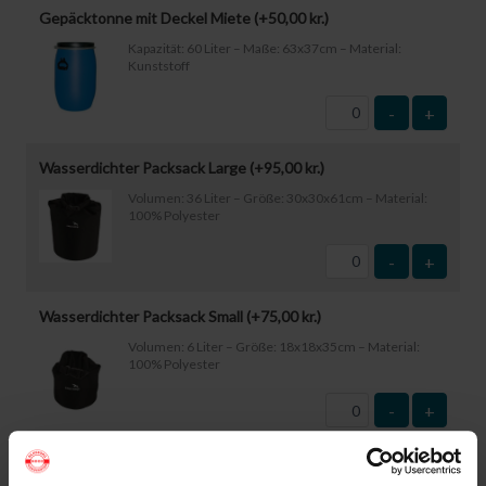
Gepäcktonne mit Deckel Miete (+
50,00
kr.
)
Kapazität: 60 Liter – Maße: 63x37cm – Material:
Kunststoff
-
+
Wasserdichter Packsack Large (+
95,00
kr.
)
Volumen: 36 Liter – Größe: 30x30x61cm – Material:
100% Polyester
-
+
Wasserdichter Packsack Small (+
75,00
kr.
)
Volumen: 6 Liter – Größe: 18x18x35cm – Material:
100% Polyester
-
+
Wasserdichte Smartphone-Hülle (+
60,00
kr.
)