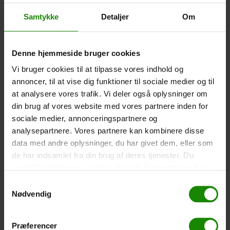
Größe: 22,5×11,5cm. Das Telefon kann bedient
werden, während es in der Hülle ist. Wasserdicht bis 1
Samtykke
Detaljer
Om
Meter.
-
+
Denne hjemmeside bruger cookies
Zelt – Grand Canyon Topeka 4 (+
750,00
kr.
)
Vi bruger cookies til at tilpasse vores indhold og
annoncer, til at vise dig funktioner til sociale medier og til
Personenanzahl: 4 – Klicken Sie auf das Bild, um die
Zeltgröße zu sehen.
at analysere vores trafik. Vi deler også oplysninger om
din brug af vores website med vores partnere inden for
-
+
sociale medier, annonceringspartnere og
analysepartnere. Vores partnere kan kombinere disse
Fischernetz für Kinder (+
30,00
kr.
)
data med andre oplysninger, du har givet dem, eller som
Teleskopstange 52-129cm. Ø30cm – Kann nicht in
de har indsamlet fra din brug af deres tjenester. Du
einer bestimmten Farbe gebucht werden.
samtykker til vores cookies, hvis du fortsætter med at
anvende vores hjemmeside.
-
+
Samtykkevalg
Nødvendig
Regenponcho (+
20,00
kr.
)
Wasserdicht, leichtes Material, Einheitsgröße – Kann
Præferencer