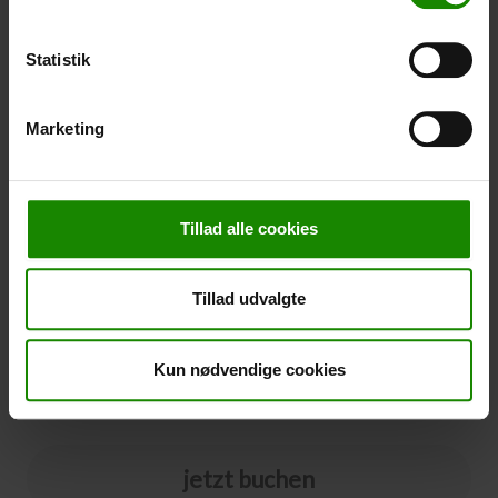
nicht in einer bestimmten Farbe gebucht werden.
-
+
Statistik
Stornierung
Marketing
Stornierung (
50,00 kr.
)
Sie können eine Stornierungsversicherung zu Ihrer
Buchung hinzufügen. Der Preis beträgt 5% des
Tillad alle cookies
Buchungspreises, mindestens 50,00 DKK.
Bitte beachten Sie, dass optionale Zusatzausrüstung
nicht im Stornierungspreis enthalten ist.
Tillad udvalgte
HINWEIS:
Bedingungen und Fristen für die Stornierungsversicherung
finden Sie
hier
Kun nødvendige cookies
Ja bitte
jetzt buchen