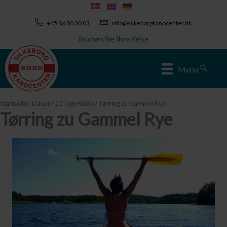
Zum
Inhalt
+45 86 80 30 03
info@silkeborgkanocenter.dk
springen
Buchen Sie Ihre Reise
Sear
Menu
Startseite
/
Dauer
/
10 Tage Reise
/ Tørring zu Gammel Rye
Tørring zu Gammel Rye