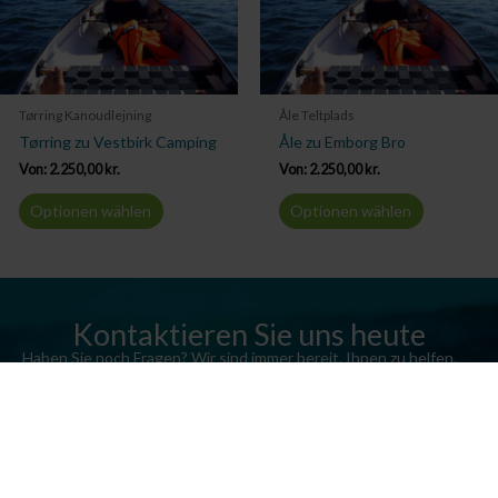
Tørring Kanoudlejning
Åle Teltplads
Tørring zu Vestbirk Camping
Åle zu Emborg Bro
Von:
2.250,00
kr.
Von:
2.250,00
kr.
Optionen wählen
Optionen wählen
Kontaktieren Sie uns heute
Haben Sie noch Fragen? Wir sind immer bereit, Ihnen zu helfen.
Senden Sie uns eine E-Mail oder rufen Sie uns an.
Kontaktieren Sie uns