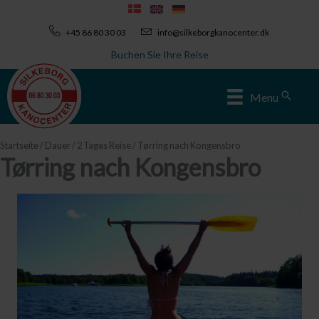
Zum
Inhalt
+45 86 80 30 03
info@silkeborgkanocenter.dk
springen
Buchen Sie Ihre Reise
Sear
Menu
Startseite
/
Dauer
/
2 Tages Reise
/ Tørring nach Kongensbro
Tørring nach Kongensbro