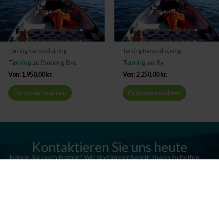
Tørring Kanoudlejning
Tørring Kanoudlejning
Tørring zu Emborg Bro
Tørring an Ry
Von:
1.950,00
kr.
Von:
2.250,00
kr.
Optionen wählen
Optionen wählen
Kontaktieren Sie uns heute
Haben Sie noch Fragen? Wir sind immer bereit, Ihnen zu helfen.
Senden Sie uns eine E-Mail oder rufen Sie uns an.
Kontaktieren Sie uns