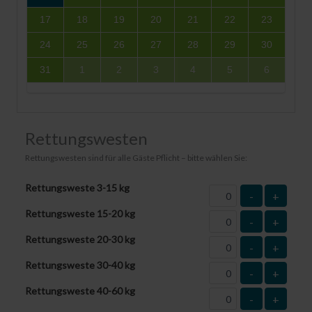
17
18
19
20
21
22
23
24
25
26
27
28
29
30
31
1
2
3
4
5
6
Rettungswesten
Rettungswesten sind für alle Gäste Pflicht – bitte wählen Sie:
Rettungsweste 3-15 kg
-
+
Rettungsweste 15-20 kg
-
+
Rettungsweste 20-30 kg
-
+
Rettungsweste 30-40 kg
-
+
Rettungsweste 40-60 kg
-
+