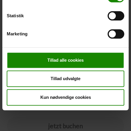
nicht in einer bestimmten Farbe gebucht werden.
-
+
Statistik
Stornierung
Marketing
Stornierung (
50,00 kr.
)
Sie können eine Stornierungsversicherung zu Ihrer
Buchung hinzufügen. Der Preis beträgt 5% des
Tillad alle cookies
Buchungspreises, mindestens 50,00 DKK.
Bitte beachten Sie, dass optionale Zusatzausrüstung
nicht im Stornierungspreis enthalten ist.
Tillad udvalgte
HINWEIS:
Bedingungen und Fristen für die Stornierungsversicherung
finden Sie
hier
Kun nødvendige cookies
Ja bitte
jetzt buchen