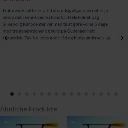
Naturens kræfter er altid uforudsigelige, men det er jo
netop det skønne ved en kanotur. Hele holdet bag
Silkeborg Kanocenter var med til at gøre vores 5 dage
med tre generationer og hund på Gudenåen helt
fantastisk. Tak for jeres gode råd og hjælp undervejs. 🙏
Ähnliche Produkte