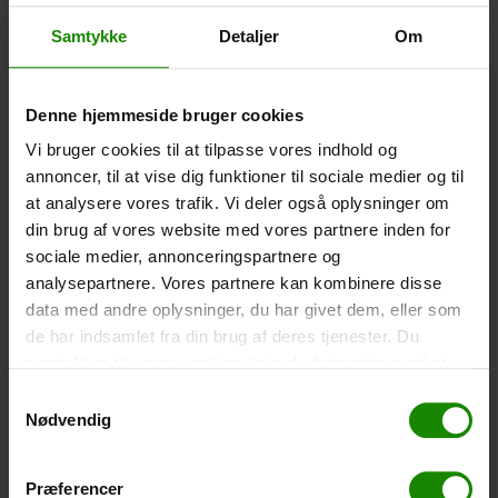
Größe: 22,5×11,5cm. Das Telefon kann bedient
werden, während es in der Hülle ist. Wasserdicht bis 1
Samtykke
Detaljer
Om
Meter.
-
+
Denne hjemmeside bruger cookies
Zelt – Grand Canyon Topeka 4 (+
750,00
kr.
)
Vi bruger cookies til at tilpasse vores indhold og
annoncer, til at vise dig funktioner til sociale medier og til
Personenanzahl: 4 – Klicken Sie auf das Bild, um die
Zeltgröße zu sehen.
at analysere vores trafik. Vi deler også oplysninger om
din brug af vores website med vores partnere inden for
-
+
sociale medier, annonceringspartnere og
analysepartnere. Vores partnere kan kombinere disse
Fischernetz für Kinder (+
30,00
kr.
)
data med andre oplysninger, du har givet dem, eller som
Teleskopstange 52-129cm. Ø30cm – Kann nicht in
de har indsamlet fra din brug af deres tjenester. Du
einer bestimmten Farbe gebucht werden.
samtykker til vores cookies, hvis du fortsætter med at
anvende vores hjemmeside.
-
+
Samtykkevalg
Nødvendig
Regenponcho (+
20,00
kr.
)
Wasserdicht, leichtes Material, Einheitsgröße – Kann
Præferencer