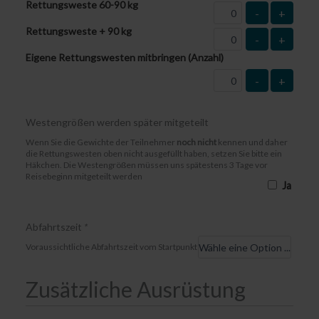
Rettungsweste 60-90 kg
-
+
Rettungsweste + 90 kg
-
+
Eigene Rettungswesten mitbringen (Anzahl)
-
+
Westengrößen werden später mitgeteilt
Wenn Sie die Gewichte der Teilnehmer
noch nicht
kennen und daher
die Rettungswesten oben nicht ausgefüllt haben, setzen Sie bitte ein
Häkchen. Die Westengrößen müssen uns spätestens 3 Tage vor
Reisebeginn mitgeteilt werden
Ja
Abfahrtszeit
*
Voraussichtliche Abfahrtszeit vom Startpunkt
Zusätzliche Ausrüstung