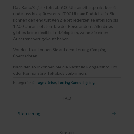
Das Kanu/Kajak steht ab 9.00 Uhr am Startpunkt bereit
und muss bis spätestens 17.00 Uhr am Endziel sein. Sie
können den endgültigen Zielort jederzeit telefonisch bis
12.00 Uhr am letzten Tag der Reise ändern. Allerdings
gibt es keine flexible Endzieloption, wenn Sie einen
Autotransport gekauft haben.
Vor der Tour können Sie auf dem Tørring Camping
übernachten.
Nach der Tour können Sie die Nacht im Kongensbro Kro
oder Kongensbro Teltplads verbringen.
Kategorien:
2 Tages Reise
,
Tørring Kanoudlejning
FAQ
Stornierung
Erweitern
Startort