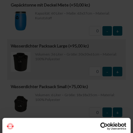
Gepäcktonne mit Deckel Miete (+
50,00
kr.
)
Kapazität: 60 Liter – Maße: 63x37cm – Material:
Kunststoff
-
+
Wasserdichter Packsack Large (+
95,00
kr.
)
Volumen: 36 Liter – Größe: 30x30x61cm – Material:
100% Polyester
-
+
Wasserdichter Packsack Small (+
75,00
kr.
)
Volumen: 6 Liter – Größe: 18x18x35cm – Material:
100% Polyester
-
+
Wasserdichte Smartphone-Hülle (+
60,00
kr.
)