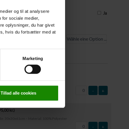
ben, setzen Sie bitte ein Häkchen. Die
 Tage vor Reisebeginn mitgeteilt werden
 medier og til at analysere
Ja
 for sociale medier,
e oplysninger, du har givet
s, hvis du fortsætter med at
tpunkt
rüstung
Marketing
50,00
kr.
)
ße: 63x37cm – Material: Kunststoff
-
+
Tillad alle cookies
95,00
kr.
)
öße: 30x30x61cm – Material: 100% Polyester
-
+