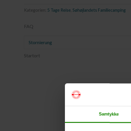
Kategorien:
5 Tage Reise
,
Søhøjlandets Familiecamping
FAQ
Stornierung
Startort
Samtykke