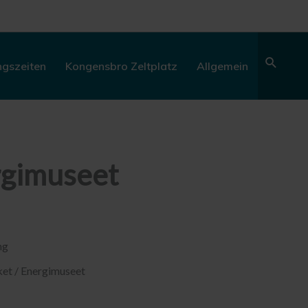
Sear
ngszeiten
Kongensbro Zeltplatz
Allgemein
rgimuseet
ng
et / Energimuseet