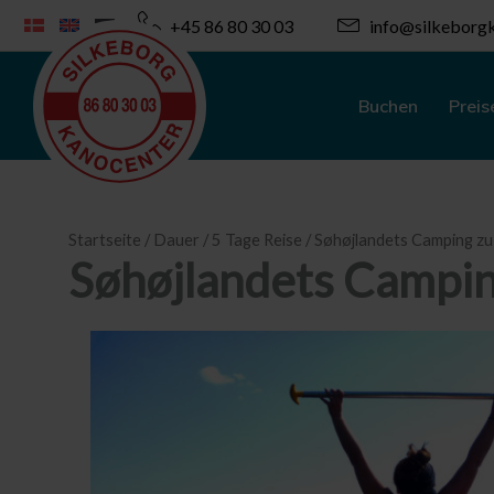
Zum
+45 86 80 30 03
info@silkeborgk
Inhalt
springen
Buchen
Preis
Startseite
/
Dauer
/
5 Tage Reise
/ Søhøjlandets Camping z
Søhøjlandets Campin