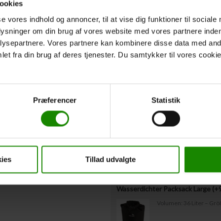
ookies
Rettungswesten oben nicht ausgefüllt ha
Westengrößen müssen uns spätestens 3
se vores indhold og annoncer, til at vise dig funktioner til sociale
plysninger om din brug af vores website med vores partnere inden
ysepartnere. Vores partnere kan kombinere disse data med andr
Abfahrtszeit
*
et fra din brug af deres tjenester. Du samtykker til vores cookie
Voraussichtliche Abfahrtszeit vom Star
Zusätzliche Aus
Præferencer
Statistik
Gepäcktonne mit Deckel Miete (+
Kapazität: 60 Liter – Ma
ies
Tillad udvalgte
Wasserdichter Packsack Large (+
Volumen: 36 Liter – Gr