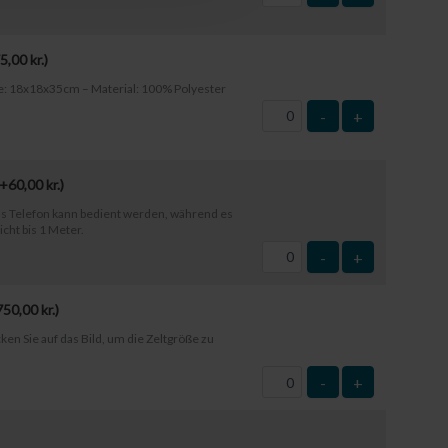
5,00
kr.
)
e: 18x18x35cm – Material: 100% Polyester
-
+
(+
60,00
kr.
)
s Telefon kann bedient werden, während es
icht bis 1 Meter.
-
+
750,00
kr.
)
ken Sie auf das Bild, um die Zeltgröße zu
-
+