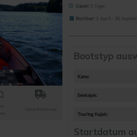
Dauer:
5 Tage
Buchbar:
1. April - 30. Septe
Bootstyp aus
Kanu:
Seekajak:
ler
Option Stornierung
nkt
Touring Kajak:
Startdatum a