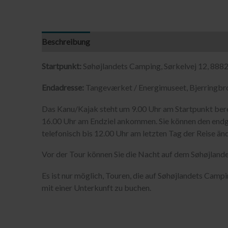
Beschreibung
Startpunkt:
Søhøjlandets Camping, Sørkelvej 12, 888
Endadresse:
Tangeværket / Energimuseet, Bjerringbro
Das Kanu/Kajak steht um 9.00 Uhr am Startpunkt ber
16.00 Uhr am Endziel ankommen. Sie können den endgü
telefonisch bis 12.00 Uhr am letzten Tag der Reise än
Vor der Tour können Sie die Nacht auf dem Søhøjland
Es ist nur möglich, Touren, die auf Søhøjlandets Camp
mit einer Unterkunft zu buchen.