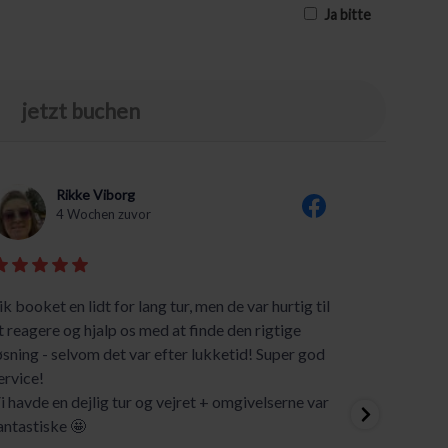
Ja bitte
jetzt buchen
Rikke Viborg
4 Wochen zuvor
ik booket en lidt for lang tur, men de var hurtig til
God ser
t reagere og hjalp os med at finde den rigtige
Silkebo
øsning - selvom det var efter lukketid! Super god
og anbe
ervice!
orden.
i havde en dejlig tur og vejret + omgivelserne var
antastiske 🤩