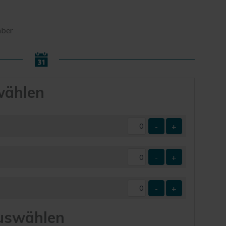
mber
wählen
-
+
-
+
-
+
uswählen