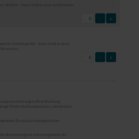
m. Ø30cm – Kann nicht in einer bestimmten
-
+
terial, Einheitsgröße – Kann nicht in einer
cht werden.
-
+
erungsversicherung zu Ihrer Buchung
beträgt 5% des Buchungspreises, mindestens
 optionale Zusatzausrüstung nicht im
die Stornierungsversicherung finden Sie