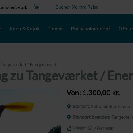
Kurv
Buchen Sie Ihre Reise
anocenter.dk
e
Kanu & Kajak
Planen
Pauschalangebot
Öffnu
u Tangeværket / Energimuseet
g zu Tangeværket / Ene
Von:
1.300,00
kr.
Startort:
Søhøjlandets Campi
Standort beenden:
Tangeværk
Länge:
16 Kilometer