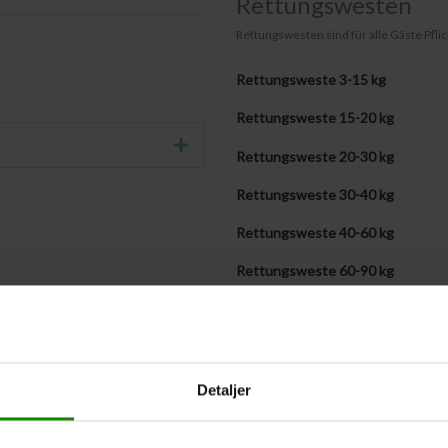
Rettungswesten
Rettungswesten sind für alle Gäste Pflich
Rettungsweste 3-15 kg
Rettungsweste 15-20 kg
Erweitern Sie
Rettungsweste 20-30 kg
Rettungsweste 30-40 kg
Rettungsweste 40-60 kg
Rettungsweste 60-90 kg
Rettungsweste + 90 kg
Eigene Rettungswesten mitbringe
Detaljer
Westengrößen werden später m
Wenn Sie die Gewichte der Teilnehmer