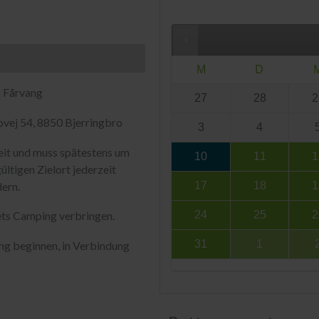
M
D
2 Fårvang
27
28
2
vej 54, 8850 Bjerringbro
3
4
eit und muss spätestens um
10
11
1
ltigen Zielort jederzeit
dern.
17
18
1
24
25
2
ets Camping verbringen.
31
1
ing beginnen, in Verbindung