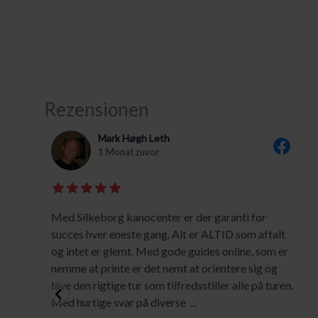
Rezensionen
Mark Høgh Leth
1 Monat zuvor
t
Med Silkeborg kanocenter er der garanti for
t
succes hver eneste gang. Alt er ALTID som aftalt
og intet er glemt. Med gode guides online, som er
nemme at printe er det nemt at orientere sig og
lave den rigtige tur som tilfredsstiller alle på turen.
Med hurtige svar på diverse
...