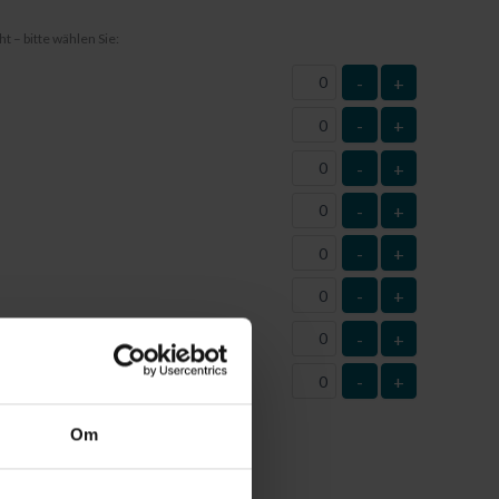
t – bitte wählen Sie:
-
+
-
+
-
+
-
+
-
+
-
+
-
+
-
+
n (Anzahl)
Om
itgeteilt
noch nicht
kennen und daher die