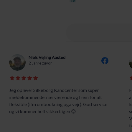
hier
Niels Vejling Aasted
2 Jahre zuvor
Jeg oplever Silkeborg Kanocenter som super
F
imødekommende, nærværende og frem for alt
a
fleksible (ifm ombookning pga vejr). God service
l
og vi kommer helt sikkert igen 😊
s
V
f