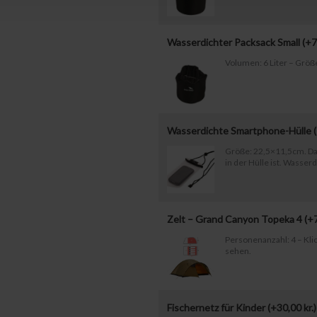
Wasserdichter Packsack Small (+
7
Volumen: 6 Liter – Größ
Wasserdichte Smartphone-Hülle 
Größe: 22,5×11,5cm. Da
in der Hülle ist. Wasserd
Zelt – Grand Canyon Topeka 4 (+
Personenanzahl: 4 – Klic
sehen.
Fischernetz für Kinder (+
30,00
kr.
)